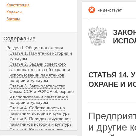
Конституция
не действует
Кодексы
Законы
ЗАКОН
Содержание
ИСПО
Раздел I. Общие положения
Статья 1. Памятники истории и
культуры
Статья 2. Задачи советского
законодательства об охране и
СТАТЬЯ 14.
использовании памятников
истории и культуры
ОХРАНЕ И И
Статья 3. Законодательство
Союза ССР и РСФСР об охране
и использовании памятников
истории и культуры
Статья 4. Собственность на
Предприят
памятники истории и культуры
Статья 5. Порядок отчуждения
памятников истории и культуры
и другие 
Статья 6. Виды памятников
истории и культуры