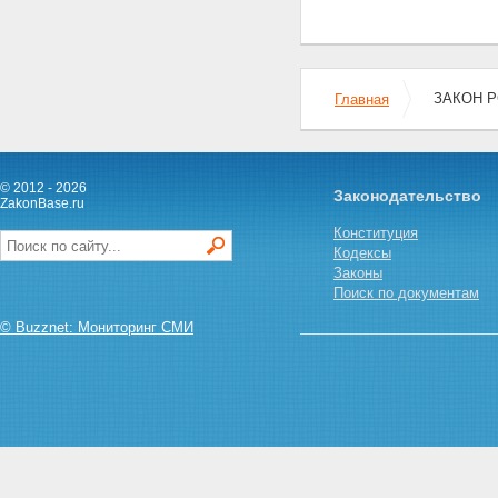
Статья 10. Государственный
контроль за охраной и
использованием памятников
истории и культуры
Статья 11. Комиссии
ЗАКОН Р
Главная
содействия охране памятников
истории и культуры
Статья 12. Участие
общественных организаций,
© 2012 - 2026
Законодательство
трудовых коллективов и
ZakonBase.ru
граждан в осуществлении
Конституция
мероприятий по охране и
Кодексы
использованию памятников
Законы
истории и культуры
Поиск по документам
Статья 13. Участие
Всероссийского общества
© Buzznet: Мониторинг СМИ
охраны памятников истории и
культуры в обеспечении
сохранности и правильного
использования памятников
истории и культуры
Статья 14. Участие
предприятий, учреждений и
организаций в охране и