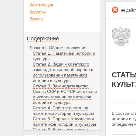
Конституция
не дейс
Кодексы
Законы
Содержание
Раздел I. Общие положения
Статья 1. Памятники истории и
культуры
Статья 2. Задачи советского
законодательства об охране и
СТАТЬ
использовании памятников
истории и культуры
КУЛЬТ
Статья 3. Законодательство
Союза ССР и РСФСР об охране
и использовании памятников
истории и культуры
Статья 4. Собственность на
памятники истории и культуры
В соответст
Статья 5. Порядок отчуждения
истории и к
памятников истории и культуры
определяем
Статья 6. Виды памятников
истории и культуры