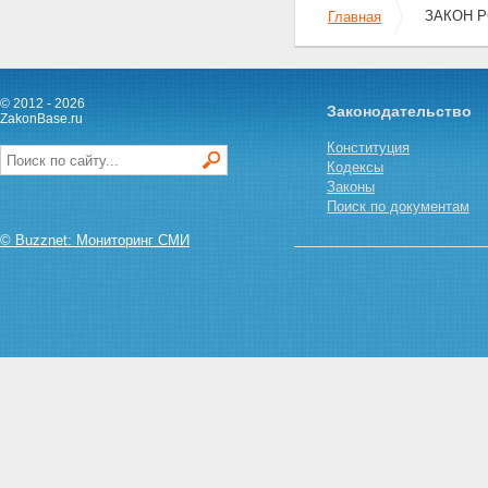
ЗАКОН Р
Главная
Статья 10. Государственный
контроль за охраной и
использованием памятников
истории и культуры
Статья 11. Комиссии
© 2012 - 2026
Законодательство
содействия охране памятников
ZakonBase.ru
истории и культуры
Конституция
Статья 12. Участие
Кодексы
общественных организаций,
Законы
трудовых коллективов и
Поиск по документам
граждан в осуществлении
мероприятий по охране и
© Buzznet: Мониторинг СМИ
использованию памятников
истории и культуры
Статья 13. Участие
Всероссийского общества
охраны памятников истории и
культуры в обеспечении
сохранности и правильного
использования памятников
истории и культуры
Статья 14. Участие
предприятий, учреждений и
организаций в охране и