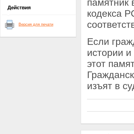
памятник 
Раздел II. ГОСУДАРСТВЕННОЕ
Действия
УПРАВЛЕНИЕ И КОНТРОЛЬ В
кодекса Р
ОБЛАСТИ ОХРАНЫ И
ИСПОЛЬЗОВАНИЯ
соответс
Версия для печати
ПАМЯТНИКОВ ИСТОРИИ И
КУЛЬТУРЫ, УЧАСТИЕ
ПРЕДПРИЯТИЙ, УЧРЕЖДЕНИЙ,
Если граж
ОРГАНИЗАЦИЙ И ГРАЖДАН В
ОХРАНЕ И ИСПОЛЬЗОВАНИИ
истории и
ПАМЯТНИКОВ
Статья 7. Государственное
этот памят
управление в области охраны и
использования памятников
Гражданск
истории и культуры
Статья 8. Обеспечение охраны
изъят в с
и использования памятников
истории и культуры Советами
Министров автономных
республик, исполнительными
комитетами местных Советов
народных депутатов
Статья 9. Специально
уполномоченные
государственные органы
охраны памятников