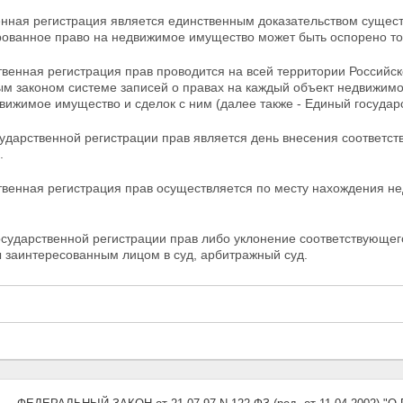
енная регистрация является единственным доказательством сущест
рованное право на недвижимое имущество может быть
оспорено то
ственная регистрация прав проводится на всей территории Россий
м законом системе записей о правах на каждый объект
недвижимо
вижимое имущество и сделок с ним (далее также - Единый государ
сударственной регистрации прав является день
внесения соответст
.
ственная регистрация прав осуществляется по месту нахождения н
государственной регистрации прав либо уклонение соответствующег
 заинтересованным лицом в суд, арбитражный суд.