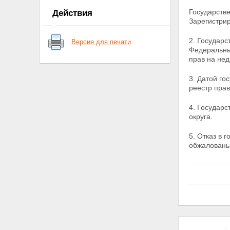
государственной регистрации
Государств
Действия
прав на недвижимое
Зарегистри
имущество и сделок с ним
Статья 6. Признание ранее
2. Государ
Версия для печати
возникших прав
Федеральны
Статья 7. Открытость сведений
прав на нед
о государственной регистрации
прав
3. Датой го
Статья 8. Условия получения
реестр прав
информации о
зарегистрированных правах на
4. Государ
объекты недвижимого
округа.
имущества и данных их учета
Глава II. ОРГАНЫ В СИСТЕМЕ
5. Отказ в 
ГОСУДАРСТВЕННОЙ
обжалованы
РЕГИСТРАЦИИ ПРАВ НА
НЕДВИЖИМОЕ ИМУЩЕСТВО И
СДЕЛОК С НИМ
Статья 9. Органы,
осуществляющие
государственную регистрацию
прав на недвижимое
имущество и сделок с ним
Статья 10. Полномочия
федерального органа