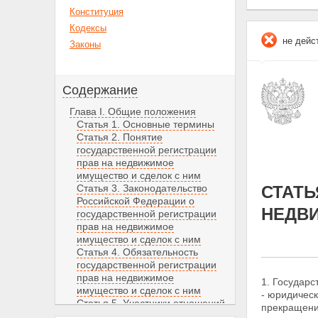
Конституция
Кодексы
не дейс
Законы
Содержание
Глава I. Общие положения
Статья 1. Основные термины
Статья 2. Понятие
государственной регистрации
прав на недвижимое
имущество и сделок с ним
Статья 3. Законодательство
СТАТЬ
Российской Федерации о
НЕДВИ
государственной регистрации
прав на недвижимое
имущество и сделок с ним
Статья 4. Обязательность
государственной регистрации
прав на недвижимое
1. Государ
имущество и сделок с ним
- юридическ
Статья 5. Участники отношений,
прекращени
возникающих при