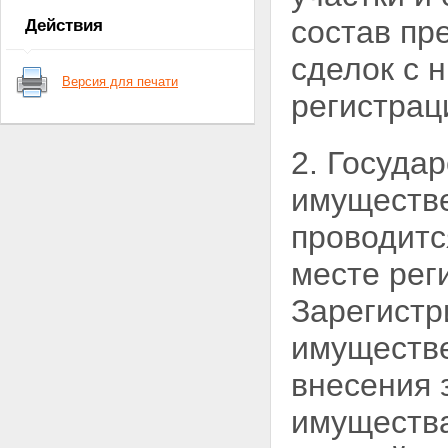
государственной регистрации
состав пр
Действия
прав на недвижимое
имущество и сделок с ним
сделок с 
Статья 6. Признание ранее
Версия для печати
возникших прав
регистрац
Статья 7. Открытость сведений
о государственной регистрации
прав
2. Госуда
Статья 8. Условия получения
информации о
имуществе
зарегистрированных правах на
объекты недвижимого
проводитс
имущества и данных их учета
Глава II. ОРГАНЫ В СИСТЕМЕ
месте рег
ГОСУДАРСТВЕННОЙ
РЕГИСТРАЦИИ ПРАВ НА
Зарегистр
НЕДВИЖИМОЕ ИМУЩЕСТВО И
СДЕЛОК С НИМ
имуществе
Статья 9. Органы,
осуществляющие
государственную регистрацию
внесения 
прав на недвижимое
имущество и сделок с ним
имущества
Статья 10. Полномочия
федерального органа