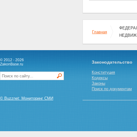
Статья 15. Регистратор прав на
недвижимое имущество и
сделок с ним
Статья 16. Представление
документов на государственную
регистрацию прав
ФЕДЕРАЛ
Главная
Статья 17. Основания для
НЕДВИЖ
государственной регистрации
прав
Статья 18. Требования к
документам, представляемым
© 2012 - 2026
на государственную
Законодательство
ZakonBase.ru
регистрацию прав
Статья 19. Основания для
Конституция
приостановления
Кодексы
государственной регистрации
Законы
прав
Поиск по документам
Статья 20. Основания для
© Buzznet: Мониторинг СМИ
отказа в государственной
регистрации прав
Статья 21. Исправление
технических ошибок,
допущенных при
государственной регистрации
прав