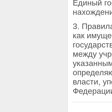
Единый г
исполнительной власти в
системе государственной
нахождени
регистрации прав на
недвижимое имущество и
сделок с ним
3. Правил
Статья 11. Источники средств
для создания и развития
как имуще
системы государственной
регистрации прав
государст
Глава III. ПОРЯДОК
ГОСУДАРСТВЕННОЙ
между уч
РЕГИСТРАЦИИ ПРАВ НА
НЕДВИЖИМОЕ ИМУЩЕСТВО И
указанным
СДЕЛОК С НИМ
Статья 12. Единый
определя
государственный реестр прав
на недвижимое имущество и
власти, у
сделок с ним
Статья 13. Порядок проведения
Федераци
государственной регистрации
прав
Статья 14. Удостоверение
государственной регистрации
прав