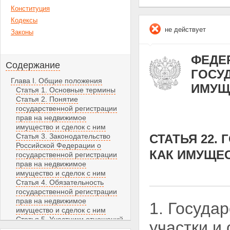
Конституция
Кодексы
не действует
Законы
ФЕДЕР
Содержание
ГОСУ
Глава I. Общие положения
ИМУЩ
Статья 1. Основные термины
Статья 2. Понятие
государственной регистрации
прав на недвижимое
имущество и сделок с ним
Статья 3. Законодательство
СТАТЬЯ 22.
Российской Федерации о
КАК ИМУЩЕ
государственной регистрации
прав на недвижимое
имущество и сделок с ним
Статья 4. Обязательность
государственной регистрации
прав на недвижимое
1. Госуда
имущество и сделок с ним
Статья 5. Участники отношений,
участки и
возникающих при