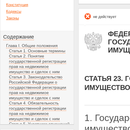
Конституция
Кодексы
не действует
Законы
ФЕДЕР
Содержание
ГОСУ
Глава I. Общие положения
ИМУЩ
Статья 1. Основные термины
Статья 2. Понятие
государственной регистрации
прав на недвижимое
имущество и сделок с ним
Статья 3. Законодательство
СТАТЬЯ 23.
Российской Федерации о
ИМУЩЕСТВО
государственной регистрации
прав на недвижимое
имущество и сделок с ним
Статья 4. Обязательность
государственной регистрации
прав на недвижимое
1. Госуда
имущество и сделок с ним
Статья 5. Участники отношений,
имущество
возникающих при