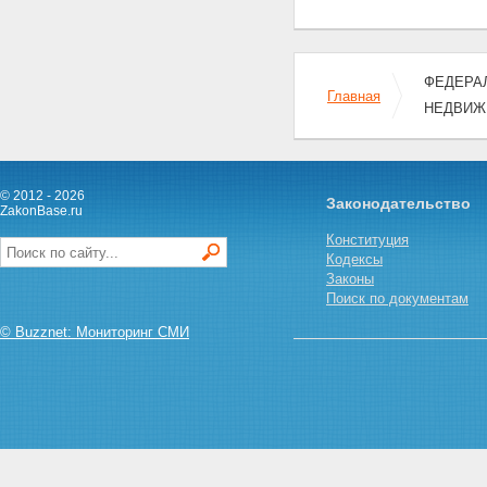
исполнительной власти в
системе государственной
регистрации прав на
недвижимое имущество и
ФЕДЕРАЛ
сделок с ним
Главная
НЕДВИЖ
Статья 11. Источники средств
для создания и развития
системы государственной
регистрации прав
Глава III. ПОРЯДОК
© 2012 - 2026
Законодательство
ZakonBase.ru
ГОСУДАРСТВЕННОЙ
РЕГИСТРАЦИИ ПРАВ НА
Конституция
НЕДВИЖИМОЕ ИМУЩЕСТВО И
Кодексы
СДЕЛОК С НИМ
Законы
Статья 12. Единый
Поиск по документам
государственный реестр прав
на недвижимое имущество и
© Buzznet: Мониторинг СМИ
сделок с ним
Статья 13. Порядок проведения
государственной регистрации
прав
Статья 14. Удостоверение
государственной регистрации
прав