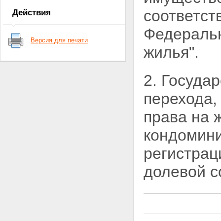
государственной регистрации
соответст
Действия
прав на недвижимое
имущество и сделок с ним
Федерал
Статья 6. Признание ранее
Версия для печати
возникших прав
жилья".
Статья 7. Открытость сведений
о государственной регистрации
прав
2. Госуда
Статья 8. Условия получения
информации о
перехода,
зарегистрированных правах на
объекты недвижимого
права на 
имущества и данных их учета
Глава II. ОРГАНЫ В СИСТЕМЕ
кондомин
ГОСУДАРСТВЕННОЙ
РЕГИСТРАЦИИ ПРАВ НА
регистрац
НЕДВИЖИМОЕ ИМУЩЕСТВО И
СДЕЛОК С НИМ
долевой с
Статья 9. Органы,
осуществляющие
государственную регистрацию
прав на недвижимое
имущество и сделок с ним
Статья 10. Полномочия
федерального органа