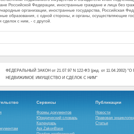
дане
Российской Федерации, иностранные граждане и лица без гра
ународные организации, иностранные государства, Российская Фе
ные образования, с одной стороны, и органы, осуществляющие го
 сделок с ним, - с другой.
ФЕДЕРАЛЬНЫЙ ЗАКОН от 21.07.97 N 122-ФЗ (ред. от 11.04.2002
НЕДВИЖИМОЕ ИМУЩЕСТВО И СДЕЛОК С НИМ"
тельство
Сервисы
Публикации
я
Формы документов
Новости
Юридический словарь
Правовая энциклопе
Календарь
Статьи
окументам
Api.ZakonBase
Подбор изображений