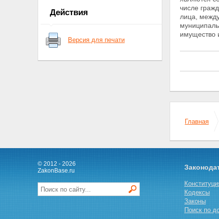
государственной регистрации
числе граж
Действия
прав на недвижимое
лица, межд
имущество и сделок с ним
муниципаль
Статья 6. Признание ранее
имущество и
Версия для печати
возникших прав
Статья 7. Открытость сведений
о государственной регистрации
прав
Статья 8. Условия получения
информации о
зарегистрированных правах на
объекты недвижимого
имущества и данных их учета
Глава II. ОРГАНЫ В СИСТЕМЕ
Главная
ГОСУДАРСТВЕННОЙ
РЕГИСТРАЦИИ ПРАВ НА
НЕДВИЖИМОЕ ИМУЩЕСТВО И
СДЕЛОК С НИМ
© 2012 - 2026
Статья 9. Органы,
Законода
ZakonBase.ru
осуществляющие
государственную регистрацию
Конституци
прав на недвижимое
Кодексы
имущество и сделок с ним
Законы
Статья 10. Полномочия
Поиск по д
федерального органа