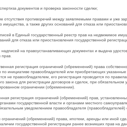
спертиза документов и проверка законности сделки;
ие отсутствия противоречий между заявляемыми правами и уже за
го
имущества, а также других оснований для отказа или приостанов
аписей в Единый государственный реестр прав на недвижимое имущ
ваний для отказа или приостановления государственной регистрац
 надписей на правоустанавливающих документах и выдача удостов
 прав.
твенная регистрация ограничений (обременений) права собственн
я по инициативе правообладателей или приобретающих указанные 
ется
не правообладателем, его регистрация проводится по правил
го закона для регистрации договоров и сделок, при обязательном
рированном ограничении (обременении).
нная регистрация ограничений (обременений) прав, установленных
органами государственной власти и органами местного
самоуправле
обязательным уведомлением правообладателя (правообладателей) 
я ограничений (обременений) права, ипотеки, аренды
или иной сд
наличии государственной регистрации ранее возникших прав на да