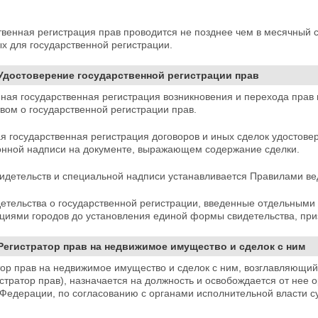
твенная регистрация прав проводится не позднее чем
в месячный с
х для государственной регистрации.
 Удостоверение государственной регистрации прав
нная государственная регистрация возникновения и
перехода прав
вом о государственной регистрации прав.
я государственная регистрация договоров и иных сделок удостов
онной надписи на документе, выражающем содержание сделки.
идетельств и специальной надписи устанавливается Правилами ве
етельства о государственной регистрации, введенные отдельными
циями городов до установления единой формы свидетельства, пр
 Регистратор прав на недвижимое имущество и сделок с ним
тор прав на недвижимое имущество и сделок с ним, возглавляющи
истратор прав), назначается на должность и освобождается от нее
о
 Федерации, по согласованию с органами исполнительной власти с