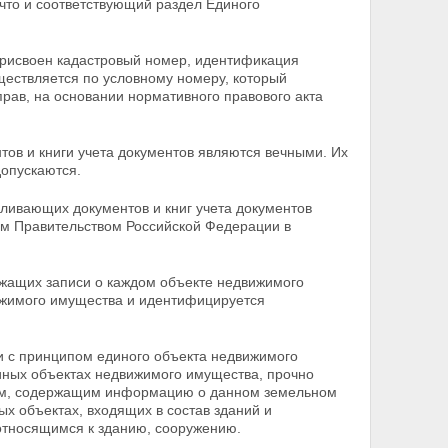
то и соответствующий раздел Единого
присвоен кадастровый номер, идентификация
ществляется по условному номеру, который
рав, на основании нормативного правового акта
ов и книги учета документов являются вечными. Их
допускаются.
вливающих документов и книг учета документов
м Правительством Российской Федерации в
ержащих записи о каждом объекте недвижимого
жимого имущества и идентифицируется
ии с принципом единого объекта недвижимого
иных объектах недвижимого имущества, прочно
лом, содержащим информацию о данном земельном
х объектах, входящих в состав зданий и
относящимся к зданию, сооружению.