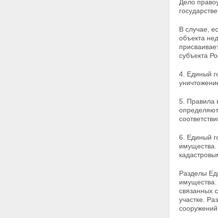
Дело право
исполнительной власти в
государств
системе государственной
регистрации прав на
В случае, 
недвижимое имущество и
объекта не
сделок с ним
присваивае
Статья 11. Источники средств
субъекта Р
для создания и развития
системы государственной
4. Единый г
регистрации прав
уничтожение
Глава III. ПОРЯДОК
ГОСУДАРСТВЕННОЙ
5. Правила 
РЕГИСТРАЦИИ ПРАВ НА
определяют
НЕДВИЖИМОЕ ИМУЩЕСТВО И
соответстви
СДЕЛОК С НИМ
Статья 12. Единый
6. Единый г
государственный реестр прав
имущества. 
на недвижимое имущество и
кадастровы
сделок с ним
Статья 13. Порядок проведения
Разделы Еди
государственной регистрации
имущества
прав
связанных 
Статья 14. Удостоверение
участке. Р
государственной регистрации
сооружений
прав