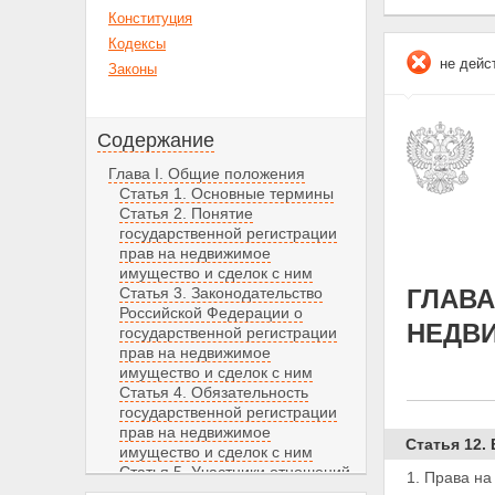
Конституция
Кодексы
не дейс
Законы
Содержание
Глава I. Общие положения
Статья 1. Основные термины
Статья 2. Понятие
государственной регистрации
прав на недвижимое
имущество и сделок с ним
Статья 3. Законодательство
ГЛАВА
Российской Федерации о
НЕДВИ
государственной регистрации
прав на недвижимое
имущество и сделок с ним
Статья 4. Обязательность
государственной регистрации
прав на недвижимое
Статья 12.
имущество и сделок с ним
Статья 5. Участники отношений,
1. Права н
возникающих при