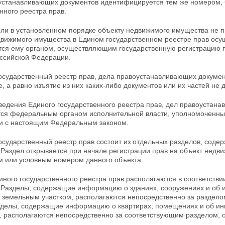
устанавливающих документов идентифицируется тем же номером, ч
енного
реестра прав.
если в установленном порядке объекту недвижимого имущества не 
движимого имущества в Едином государственном реестре прав
осу
тся ему органом, осуществляющим государственную регистрацию п
оссийской Федерации.
осударственный реестр прав, дела
правоустанавливающих документ
, а равно изъятие из них каких-либо документов или их частей не 
ведения Единого государственного реестра прав, дел правоустана
ся федеральным органом исполнительной власти, уполномоченны
и с
настоящим Федеральным законом.
осударственный реестр прав состоит из отдельных разделов, сод
Раздел открывается при начале регистрации прав на объект
недви
м или условным номером данного объекта.
ного государственного реестра прав располагаются в соответств
.
Разделы, содержащие информацию о зданиях, сооружениях и об 
с земельным участком, располагаются непосредственно за разде
азделы, содержащие
информацию о квартирах, помещениях и об ины
, располагаются непосредственно за соответствующим разделом, 