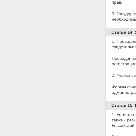
закона
прав.
Статья 33. О введении в
действие настоящего
3. Государс
Федерального закона
необходимы
Статья 14.
1. Проведе
свидетельст
Проведенна
регистраци
2. Форма св
Формы свид
администра
Статья 15.
1. Регистра
также - рег
Российской