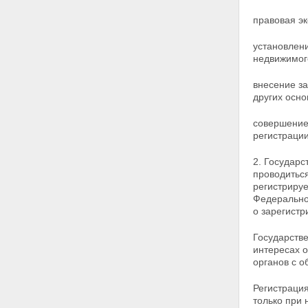
регистрация сервитутов
Статья 28. Государственная
правовая эк
регистрация прав на
недвижимое имущество,
установлен
установленных решением суда,
недвижимо
арбитражного суда или
третейского суда
внесение з
Статья 29. Государственная
других
осно
регистрация ипотеки
Статья 30. Доверительное
совершение
управление и опека, связанные
регистрации
с недвижимым имуществом
Глава V. ОТВЕТСТВЕННОСТЬ
2. Государс
ПРИ ГОСУДАРСТВЕННОЙ
проводитьс
РЕГИСТРАЦИИ ПРАВ НА
регистриру
НЕДВИЖИМОЕ ИМУЩЕСТВО
Федерально
Статья 31. Ответственность при
о зарегист
государственной регистрации
прав на недвижимое
Государстве
имущество и сделок с ним
интересах 
Глава VI. ЗАКЛЮЧИТЕЛЬНЫЕ И
органов с 
ПЕРЕХОДНЫЕ ПОЛОЖЕНИЯ
Статья 32. Об организационных
мерах по реализации
Регистраци
настоящего Федерального
только при 