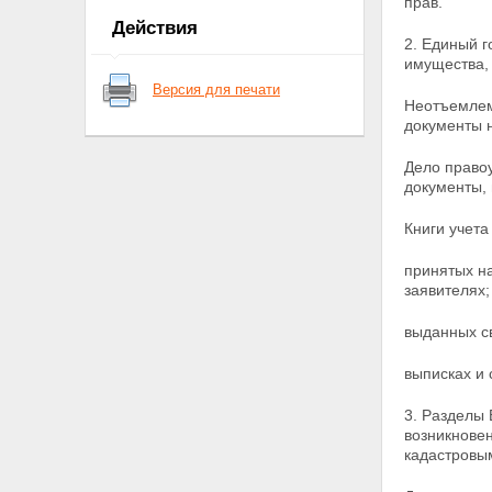
прав.
государственной регистрации
Действия
прав на недвижимое
2. Единый 
имущество и сделок с ним
имущества, 
Статья 6. Признание ранее
Версия для печати
возникших прав
Неотъемлем
Статья 7. Открытость сведений
документы н
о государственной регистрации
прав
Дело право
Статья 8. Условия получения
документы, 
информации о
зарегистрированных правах на
Книги учета
объекты недвижимого
имущества и данных их учета
принятых н
Глава II. ОРГАНЫ В СИСТЕМЕ
заявителях;
ГОСУДАРСТВЕННОЙ
РЕГИСТРАЦИИ ПРАВ НА
выданных св
НЕДВИЖИМОЕ ИМУЩЕСТВО И
СДЕЛОК С НИМ
Статья 9. Органы,
выписках и 
осуществляющие
государственную регистрацию
3. Разделы 
прав на недвижимое
возникновен
имущество и сделок с ним
кадастровы
Статья 10. Полномочия
федерального органа