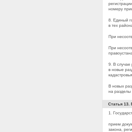
Глава IV. ГОСУДАРСТВЕННАЯ
регистрации
РЕГИСТРАЦИЯ ОТДЕЛЬНЫХ
номеру при
ВИДОВ ПРАВ НА НЕДВИЖИМОЕ
ИМУЩЕСТВО И СДЕЛОК С НИМ
8. Единый 
Статья 22. Государственная
в тех
района
регистрация прав на
предприятие как
При несоот
имущественный комплекс и
сделок с ним
При несоот
Статья 23. Государственная
правоустан
регистрация прав на
недвижимое имущество и
9. В случае
сделок с ним в кондоминиумах
в новые ра
Статья 24. Государственная
кадастровы
регистрация права общей
собственности на недвижимое
имущество
В новых раз
Статья 25. Государственная
на разделы
регистрация права на вновь
создаваемый объект
Статья 13.
недвижимого имущества
Статья 26. Государственная
1. Государс
регистрация права аренды
недвижимого имущества
прием доку
Статья 27. Государственная
закона, ре