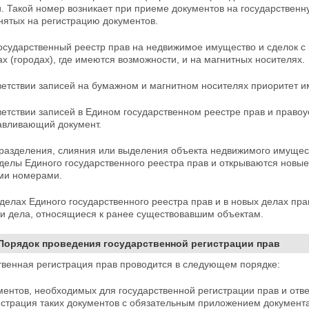
. Такой номер возникает при приеме документов на
государственн
нятых на регистрацию документов.
государственный реестр прав на недвижимое имущество и сделок с
х (городах), где имеются возможности, и на магнитных носителях.
ветствии записей на бумажном и магнитном носителях приоритет и
ветствии записей в Едином государственном реестре
прав и право
авливающий документ.
 разделения, слияния или выделения объекта недвижимого имущес
зделы Единого государственного реестра прав и открываются нов
ми номерами.
делах Единого государственного реестра прав и в
новых делах пра
 и дела, относящиеся к ранее существовавшим объектам.
 Порядок проведения государственной регистрации прав
твенная регистрация прав проводится в следующем порядке:
ментов, необходимых для государственной регистрации прав и от
гистрация таких документов с обязательным приложением документ