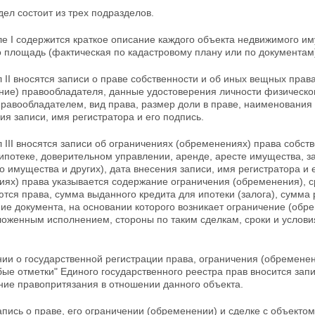
ел состоит из трех подразделов.
е I содержится краткое описание каждого объекта недвижимого им
о площадь (фактическая по кадастровому плану или по
документам
 II вносятся записи о праве собственности и об иных вещных пра
ние) правообладателя, данные удостоверения личности
физическог
правообладателем, вид права, размер доли в праве, наименования
ия записи, имя регистратора и его подпись.
 III вносятся записи об ограничениях (обременениях) права собс
 ипотеке, доверительном управлении, аренде, аресте имущества, 
 имущества и других), дата внесения записи, имя регистратора и 
иях) права указывается содержание ограничения
(обременения), с
тся права, сумма выданного кредита для ипотеки (залога), сумма
ие документа, на основании которого возникает ограничение
(обре
ложенным исполнением, стороны по таким сделкам, сроки и услови
нии о государственной регистрации права, ограничения
(обременен
ые отметки" Единого государственного реестра прав вносится запи
ание
правопритязания в отношении данного объекта.
апись о праве, его ограничении (обременении) и сделке с объек