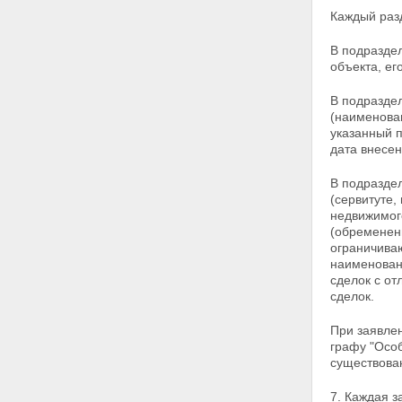
Статья 15. Регистратор прав на
Каждый разд
недвижимое имущество и
сделок с ним
Статья 16. Представление
В подраздел
документов на государственную
объекта, ег
регистрацию прав
Статья 17. Основания для
В подраздел
государственной регистрации
(наименова
прав
указанный 
Статья 18. Требования к
дата внесен
документам, представляемым
на государственную
В подраздел
регистрацию прав
(сервитуте,
Статья 19. Основания для
недвижимого
приостановления
(обременен
государственной регистрации
ограничиваю
прав
наименован
Статья 20. Основания для
сделок с от
отказа в государственной
сделок.
регистрации прав
Статья 21. Исправление
При заявле
технических ошибок,
графу "Особ
допущенных при
существов
государственной регистрации
прав
7. Каждая з