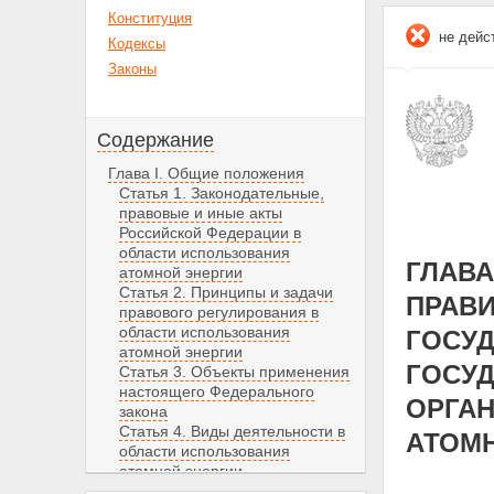
Конституция
не дейс
Кодексы
Законы
Содержание
Глава I. Общие положения
Статья 1. Законодательные,
правовые и иные акты
Российской Федерации в
области использования
ГЛАВА
атомной энергии
Статья 2. Принципы и задачи
ПРАВИ
правового регулирования в
области использования
ГОСУД
атомной энергии
ГОСУД
Статья 3. Объекты применения
настоящего Федерального
ОРГАН
закона
Статья 4. Виды деятельности в
АТОМ
области использования
атомной энергии
Статья 5. Собственность на