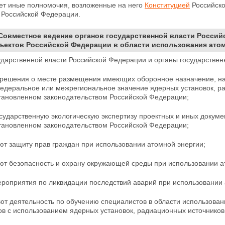
ет иные полномочия, возложенные на него
Конституцией
Российско
 Российской Федерации.
 Совместное ведение органов государственной власти Росси
ъектов Российской Федерации в области использования ато
дарственной власти Российской Федерации и органы государствен
решения о месте размещения имеющих оборонное
назначение, н
деральное или межрегиональное значение ядерных установок, рад
тановленном законодательством Российской Федерации;
сударственную экологическую экспертизу проектных и иных докуме
становленном законодательством Российской Федерации;
ют защиту прав граждан при использовании атомной энергии;
ют безопасность и охрану окружающей среды при использовании а
ероприятия по ликвидации последствий аварий при
использовании 
т деятельность по обучению специалистов в области использован
ов с использованием ядерных установок, радиационных источнико