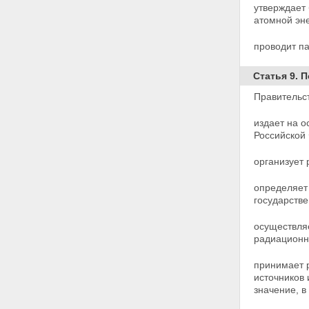
утверждает
Статья 8. Полномочия
атомной эне
Федерального Собрания
Российской Федерации в
проводит п
области использования
атомной энергии
Статья 9. Полномочия
Статья 9. 
Правительства Российской
Правительс
Федерации в области
использования атомной
издает на 
энергии
Российской
Статья 10. Совместное ведение
органов государственной
власти Российской Федерации
организует
и органов государственной
власти субъектов Российской
определяет 
Федерации в области
государстве
использования атомной
энергии
осуществля
Статья 11. Полномочия органов
радиационн
государственной власти
субъектов Российской
принимает 
Федерации в области
источников
использования атомной
значение, в
энергии