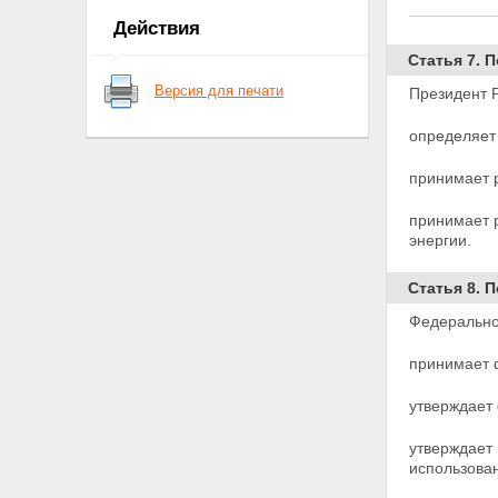
ядерные установки,
Действия
радиационные источники,
пункты хранения, ядерные
Статья 7. 
материалы и радиоактивные
Версия для печати
Президент 
вещества
Статья 6. Федеральные нормы
определяет
и правила в области
использования атомной
энергии
принимает 
Глава II. Полномочия Президента
Российской Федерации,
принимает 
Правительства Российской
энергии.
Федерации, органов
государственной власти
Статья 8. 
Российской Федерации, органов
государственной власти
Федерально
субъектов Российской
Федерации, органов местного
принимает 
самоуправления в области
использования атомной энергии
утверждает
Статья 7. Полномочия
Президента Российской
утверждает
Федерации в области
использова
использования атомной
энергии