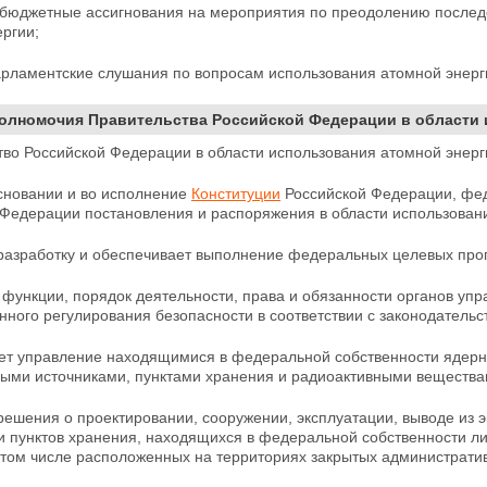
 бюджетные ассигнования на мероприятия по преодолению послед
ргии;
арламентские слушания по вопросам использования
атомной энерг
Полномочия Правительства Российской Федерации в области 
тво Российской Федерации в области использования атомной энерг
основании и во исполнение
Конституции
Российской
Федерации, фед
 Федерации постановления и распоряжения в области использовани
 разработку и обеспечивает выполнение федеральных
целевых про
функции, порядок деятельности, права и обязанности органов уп
нного регулирования безопасности в соответствии с
законодательс
ет управление находящимися в федеральной собственности ядер
ыми источниками, пунктами хранения и радиоактивными
вещества
решения о проектировании, сооружении, эксплуатации, выводе из 
 и пунктов хранения, находящихся в федеральной собственности л
 том числе расположенных на территориях закрытых администрати