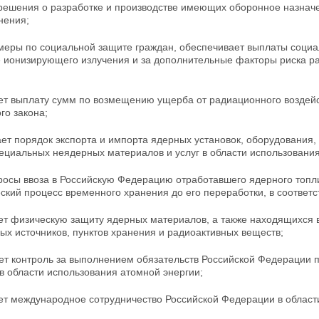
решения о разработке и производстве имеющих
оборонное назначе
нения;
меры по социальной защите граждан, обеспечивает выплаты социа
е ионизирующего излучения и за дополнительные факторы
риска р
т выплату сумм по возмещению ущерба от радиационного воздейст
го закона;
ет порядок экспорта и импорта ядерных установок, оборудования,
ециальных неядерных материалов и услуг в области использования
осы ввоза в Российскую Федерацию отработавшего ядерного топли
ский процесс временного хранения до его переработки, в соответс
ет физическую защиту ядерных материалов, а также находящихся 
х источников, пунктов хранения и радиоактивных веществ;
ет контроль за выполнением обязательств Российской
Федерации п
в области использования атомной энергии;
ет международное сотрудничество Российской Федерации в област