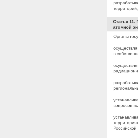
Статья 20. Федеральные
разрабатыв
органы исполнительной власти,
территорий
осуществляющие управление
использованием атомной
Статья 11.
энергии
атомной эн
Статья 21. Государственный
контроль за радиационной
Органы госу
обстановкой на территории
Российской Федерации
осуществля
Статья 22. Государственный
в собственн
учет и контроль ядерных
материалов, радиоактивных
осуществля
веществ и радиоактивных
радиационн
отходов
Глава V. Государственное
разрабатыв
регулирование безопасности при
региональн
использовании атомной энергии
Статья 23. Государственное
устанавлив
регулирование безопасности
вопросов и
при использовании атомной
энергии
устанавлив
Статья 24. Федеральные
территория
органы исполнительной власти,
Российской 
осуществляющие
государственное