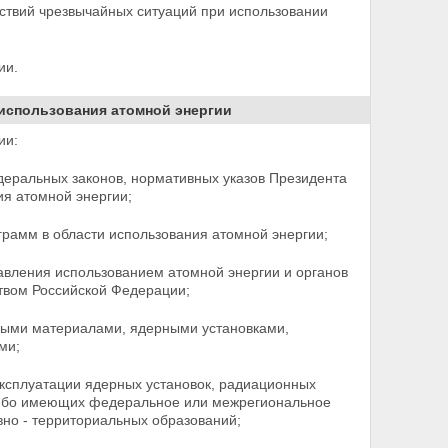
ствий чрезвычайных ситуаций при использовании
ии.
использования атомной энергии
ии:
еральных законов, нормативных указов Президента
я атомной энергии;
грамм в области использования атомной энергии;
равления использованием атомной энергии и органов
твом Российской Федерации;
ными материалами, ядерными установками,
ми;
эксплуатации ядерных установок, радиационных
ибо
имеющих федеральное или межрегиональное
вно - территориальных образований;