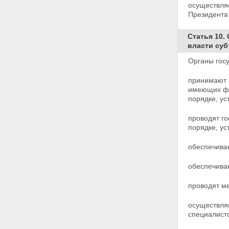
причиненных радиационным
осуществля
воздействием при
Президента
использовании атомной
энергии
Статья 10.
Статья 16. Права работников
власти суб
объектов использования
атомной энергии на социально-
Органы госу
экономические компенсации
Статья 17. Меры по социальной
принимают 
защите граждан в районах
имеющих фе
расположения ядерных
порядке,
ус
установок, радиационных
источников и пунктов хранения
проводят го
Статья 18. Страхование
порядке, у
граждан Российской Федерации
от риска радиационного
обеспечива
воздействия при использовании
атомной энергии
обеспечива
Статья 19. Права гражданина
при проведении медицинских
процедур с применением
проводят м
ионизирующего излучения
Глава IV. Государственное
осуществляю
управление использованием
специалист
атомной энергии