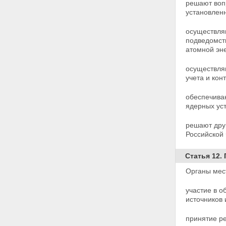
решают воп
регулирование безопасности
установлен
при использовании атомной
энергии
Статья 25. Полномочия органов
осуществля
государственного
подведомств
регулирования безопасности
атомной эне
Статья 26. Разрешения
(лицензии) на право ведения
осуществля
работ в области использования
учета и кон
атомной энергии
Статья 27. Разрешения на
обеспечива
право ведения работ в области
ядерных
ус
использования атомной
энергии, выдаваемые
решают дру
работникам объектов
Российской
использования атомной
энергии
Статья 12.
Глава VI. Размещение и
сооружение ядерных установок,
Органы мес
радиационных источников и
пунктов хранения
участие в 
Статья 28. Решения о месте
источников 
размещения и о сооружении
ядерных установок,
принятие р
радиационных источников и