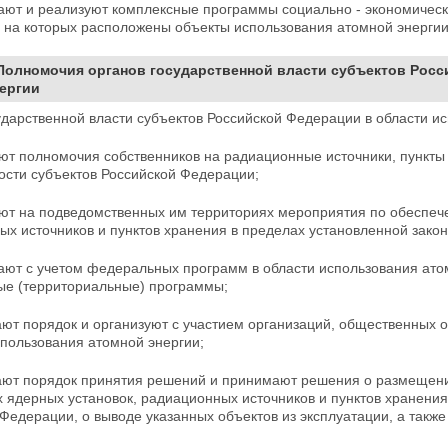
ают и реализуют комплексные программы социально - экономическо
, на которых расположены объекты использования атомной энергии
 Полномочия органов государственной власти субъектов Рос
ергии
дарственной власти субъектов Российской Федерации в области и
ют полномочия собственников на радиационные источники, пункты
ости субъектов Российской Федерации;
ют на подведомственных им территориях мероприятия по
обеспеч
ых источников и пунктов хранения в пределах установленной зако
ают с учетом федеральных программ в области
использования ато
ые (территориальные) программы;
ают порядок и организуют с участием организаций, общественных 
спользования атомной энергии;
ают порядок принятия решений и принимают решения о размещени
х ядерных установок, радиационных источников и пунктов хранени
Федерации, о выводе указанных объектов из эксплуатации, а так