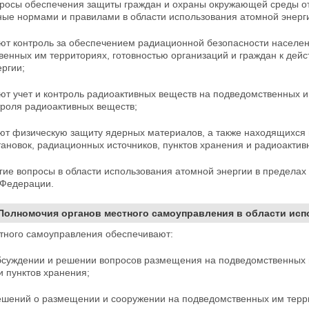
росы обеспечения защиты граждан и охраны окружающей
среды о
ные нормами и правилами в области использования атомной энерг
ют контроль за обеспечением радиационной безопасности населе
енных им территориях, готовностью организаций и граждан к дейс
ргии;
ют учет и контроль радиоактивных веществ на
подведомственных и
троля радиоактивных веществ;
ют физическую защиту ядерных материалов, а также находящихся 
тановок, радиационных источников, пунктов хранения и радиоактив
гие вопросы в области использования атомной энергии в пределах
Федерации.
 Полномочия органов местного самоуправления в области ис
тного самоуправления обеспечивают:
обсуждении и решении вопросов размещения на
подведомственных 
и пунктов хранения;
ешений о размещении и сооружении на подведомственных им терр