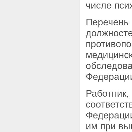
числе
пси
Статья 8. Полномочия
Федерального Собрания
Российской Федерации в
Перечень 
области использования
атомной энергии
должносте
Статья 9. Полномочия
Правительства Российской
противопо
Федерации в области
использования атомной
медицинск
энергии
Статья 10. Совместное ведение
обследова
органов государственной
власти Российской Федерации
Федераци
и органов государственной
власти субъектов Российской
Федерации в области
использования атомной
Работник,
энергии
Статья 11. Полномочия органов
соответст
государственной власти
субъектов Российской
Федерации
Федерации в области
использования атомной
им при вы
энергии