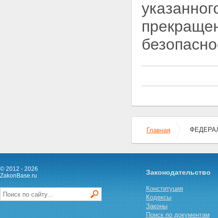
Статья 12. Полномочия органов
указанног
местного самоуправления в
области использования
прекращен
атомной энергии
Глава III. Права организаций, в
безопасно
том числе общественных
организаций (объединений), и
граждан в области
использования атомной энергии
Статья 13. Права организаций,
в том числе общественных
организаций (объединений), и
граждан на получение
информации в области
использования атомной
ФЕДЕРАЛ
Главная
энергии
Статья 14. Права организаций,
в том числе общественных
организаций (объединений), и
граждан на участие в
© 2012 - 2026
Законодательство
формировании политики в
ZakonBase.ru
области использования
Конституция
атомной энергии
Кодексы
Статья 15. Право граждан на
Законы
возмещение убытков и вреда,
Поиск по документам