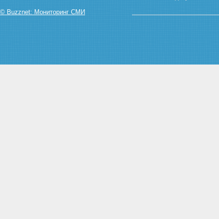
причиненных радиационным
воздействием при
© Buzznet: Мониторинг СМИ
использовании атомной
энергии
Статья 16. Права работников
объектов использования
атомной энергии на социально-
экономические компенсации
Статья 17. Меры по социальной
защите граждан в районах
расположения ядерных
установок, радиационных
источников и пунктов хранения
Статья 18. Страхование
граждан Российской Федерации
от риска радиационного
воздействия при использовании
атомной энергии
Статья 19. Права гражданина
при проведении медицинских
процедур с применением
ионизирующего излучения
Глава IV. Государственное
управление использованием
атомной энергии