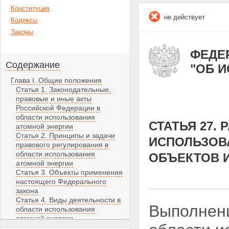
Конституция
не действует
Кодексы
Законы
ФЕДЕР
Содержание
"ОБ 
Глава I. Общие положения
Статья 1. Законодательные,
правовые и иные акты
Российской Федерации в
области использования
СТАТЬЯ 27.
атомной энергии
Статья 2. Принципы и задачи
ИСПОЛЬЗОВ
правового регулирования в
области использования
ОБЪЕКТОВ 
атомной энергии
Статья 3. Объекты применения
настоящего Федерального
закона
Статья 4. Виды деятельности в
Выполнени
области использования
атомной энергии
Статья 5. Собственность на