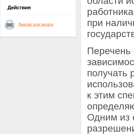
области и
ядерные установки,
Действия
работника
радиационные источники,
пункты хранения, ядерные
при налич
материалы и радиоактивные
Версия для печати
вещества
государст
Статья 6. Федеральные нормы
и правила в области
использования атомной
энергии
Перечень 
Глава II. Полномочия Президента
Российской Федерации,
зависимос
Правительства Российской
Федерации, органов
получать 
государственной власти
Российской Федерации, органов
использо
государственной власти
субъектов Российской
к этим сп
Федерации, органов местного
самоуправления в области
определяю
использования атомной энергии
Статья 7. Полномочия
Одним из 
Президента Российской
Федерации в области
разрешени
использования атомной
энергии