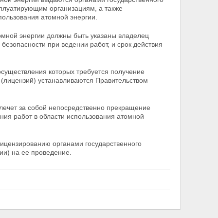
сплуатирующим организациям, а также
пользования атомной энергии.
томной энергии должны быть указаны владелец
безопасности при ведении работ, и срок действия
 осуществления которых требуется получение
й
(лицензий) устанавливаются Правительством
влечет за собой непосредственно прекращение
ния работ в области использования атомной
лицензированию органами государственного
ии) на ее проведение.