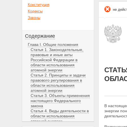
Конституция
не дейс
Кодексы
Законы
Содержание
Глава I. Общие положения
Статья 1. Законодательные,
правовые и иные акты
Российской Федерации в
области использования
СТАТЬ
атомной энергии
Статья 2. Принципы и задачи
ОБЛА
правового регулирования в
области использования
атомной энергии
Статья 3. Объекты применения
настоящего Федерального
закона
В настояще
Статья 4. Виды деятельности в
энергии по
области использования
деятельност
атомной энергии
Статья 5. Собственность на
Разрешения 