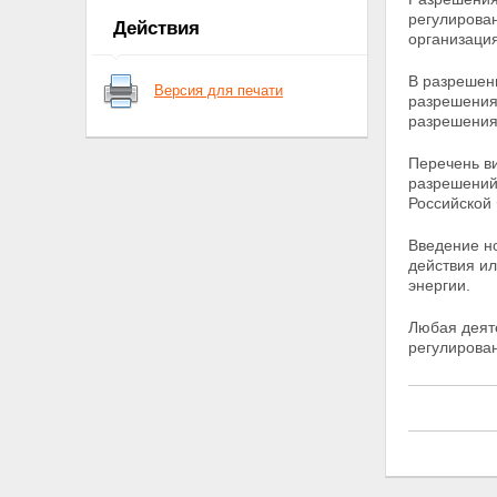
ядерные установки,
регулирова
Действия
радиационные источники,
организаци
пункты хранения, ядерные
материалы и радиоактивные
В разрешени
Версия для печати
вещества
разрешения
Статья 6. Федеральные нормы
разрешения
и правила в области
использования атомной
Перечень ви
энергии
разрешений
Глава II. Полномочия Президента
Российской
Российской Федерации,
Правительства Российской
Введение н
Федерации, органов
действия
ил
государственной власти
энергии.
Российской Федерации, органов
государственной власти
Любая деят
субъектов Российской
регулирова
Федерации, органов местного
самоуправления в области
использования атомной энергии
Статья 7. Полномочия
Президента Российской
Федерации в области
использования атомной
энергии