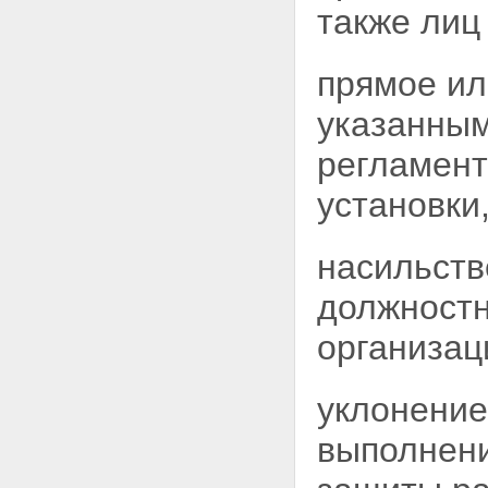
также лиц
выполняющие работы и
предоставляющие услуги для
эксплуатирующей организации
Статья 38. Трудовые
прямое ил
отношения и дисциплина
работников, деятельность
указанны
которых связана с
использованием атомной
регламент
энергии
Статья 39. Общественные
установки
мероприятия на территориях
ядерных установок и пунктов
хранения
насильств
Глава VIII. Особые условия
строительства и эксплуатации
должностн
судов и иных плавсредств с
ядерными установками и
организац
радиационными источниками
Статья 40. Основные
требования, предъявляемые к
уклонение
судам и иным плавсредствам с
ядерными установками и
выполнени
радиационными источниками
Статья 41. Заход в порты
Российской Федерации судов и