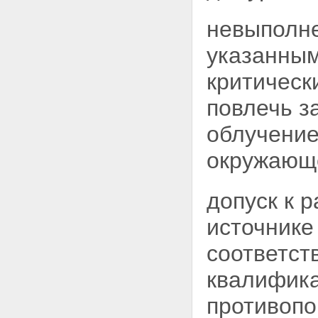
Глава VII. Правовое положение
организаций, осуществляющих
невыполне
деятельность в области
использования атомной энергии
указанным
Статья 34. Эксплуатирующая
организация, осуществляющая
критическ
деятельность в области
использования атомной
повлечь з
энергии
Статья 35. Ответственность и
облучение
обязанности эксплуатирующей
организации по обеспечению
окружающ
безопасности ядерной
установки, радиационного
источника и пункта хранения
допуск к 
Статья 36. Обязанности
эксплуатирующей организации
источнике
по защите работников объектов
использования атомной
соответс
энергии, населения и
окружающей среды при аварии
квалифика
на ядерной установке, на
радиационном источнике или в
противопо
пункте хранения
Статья 37. Организации,