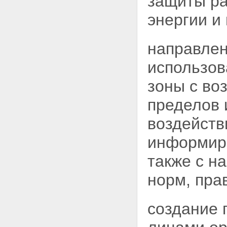
защиты ра
иных плавсредств с ядерными
энергии и
установками и радиационными
источниками
Статья 42. Предотвращение
направлен
радиоактивного загрязнения
окружающей среды судами и
иными плавсредствами с
использов
ядерными установками и
радиационными источниками
зоны с в
Глава IX. Особые условия
эксплуатации космических и
пределов 
летательных аппаратов с
ядерными установками и
воздейств
радиационными источниками
Статья 43. Обеспечение
информиро
безопасности космических и
летательных аппаратов с
также с н
ядерными установками и
радиационными источниками
норм, пра
Глава X. Обращение с ядерными
материалами, радиоактивными
веществами и радиоактивными
создание 
отходами
Статья 44. Государственная
политика в области обращения