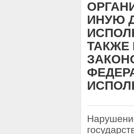
ОРГАН
Статья 8. Полномочия
Федерального Собрания
ИНУЮ 
Российской Федерации в
области использования
атомной энергии
ИСПОЛ
Статья 9. Полномочия
Правительства Российской
ТАКЖЕ
Федерации в области
использования атомной
энергии
ЗАКОН
Статья 10. Совместное ведение
органов государственной
ФЕДЕР
власти Российской Федерации
и органов государственной
власти субъектов Российской
ИСПОЛ
Федерации в области
использования атомной
энергии
Статья 11. Полномочия органов
государственной власти
субъектов Российской
Нарушени
Федерации в области
использования атомной
государст
энергии