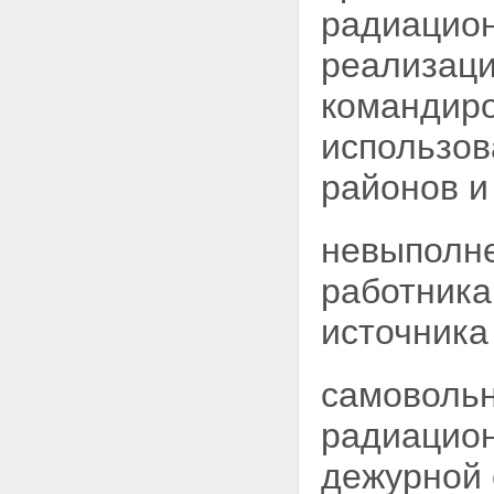
пунктов хранения
радиацион
Статья 29. Отмена решения о
сооружении ядерной установки,
реализаци
радиационного источника или
пункта хранения
командиро
Статья 30. Основные
требования к безопасности
использов
намечаемых к размещению и
сооружению ядерных
районов 
установок, радиационных
источников и пунктов хранения
Статья 31. Установление
невыполне
санитарно-защитной зоны и
зоны наблюдения
работника
Статья 32. Приемка к
эксплуатации и ввод в
источника
эксплуатацию ядерных
установок, радиационных
источников и пунктов хранения
самовольн
Статья 33. Вывод из
эксплуатации и ограничения
радиацио
эксплуатационных
характеристик ядерных
дежурной 
установок, радиационных
источников и пунктов хранения