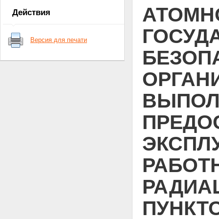
ядерные установки,
АТОМН
Действия
радиационные источники,
пункты хранения, ядерные
ГОСУД
материалы и радиоактивные
Версия для печати
вещества
БЕЗОП
Статья 6. Федеральные нормы
и правила в области
использования атомной
ОРГАН
энергии
Глава II. Полномочия Президента
ВЫПОЛ
Российской Федерации,
Правительства Российской
Федерации, органов
ПРЕДО
государственной власти
Российской Федерации, органов
ЭКСПЛ
государственной власти
субъектов Российской
Федерации, органов местного
РАБОТ
самоуправления в области
использования атомной энергии
РАДИА
Статья 7. Полномочия
Президента Российской
Федерации в области
ПУНКТ
использования атомной
энергии