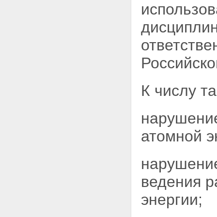
причиненных радиационным
использов
воздействием при
использовании атомной
дисциплин
энергии
Статья 16. Права работников
ответстве
объектов использования
атомной энергии на социально-
Российско
экономические компенсации
Статья 17. Меры по социальной
защите граждан в районах
К числу т
расположения ядерных
установок, радиационных
источников и пунктов хранения
нарушение
Статья 18. Страхование
граждан Российской Федерации
атомной э
от риска радиационного
воздействия при использовании
атомной энергии
Статья 19. Права гражданина
нарушение
при проведении медицинских
процедур с применением
ведения р
ионизирующего излучения
Глава IV. Государственное
энергии;
управление использованием
атомной энергии