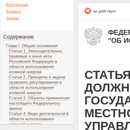
Конституция
не действует
Кодексы
Законы
ФЕДЕР
Содержание
"ОБ 
Глава I. Общие положения
Статья 1. Законодательные,
правовые и иные акты
Российской Федерации в
области использования
СТАТЬЯ
атомной энергии
Статья 2. Принципы и задачи
правового регулирования в
ДОЛЖН
области использования
атомной энергии
ГОСУД
Статья 3. Объекты применения
настоящего Федерального
закона
МЕСТН
Статья 4. Виды деятельности в
области использования
УПРАВ
атомной энергии
Статья 5. Собственность на