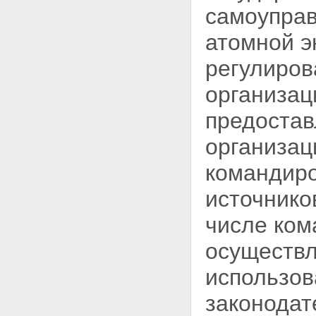
Статья 12. Полномочия органов
самоуправ
местного самоуправления в
области использования
атомной э
атомной энергии
Глава III. Права организаций, в
регулиров
том числе общественных
организаций (объединений), и
организац
граждан в области
использования атомной энергии
предостав
Статья 13. Права организаций,
в том числе общественных
организац
организаций (объединений), и
граждан на получение
информации в области
командиро
использования атомной
энергии
источнико
Статья 14. Права организаций,
в том числе общественных
числе ком
организаций (объединений), и
граждан на участие в
осуществл
формировании политики в
области использования
использов
атомной энергии
Статья 15. Право граждан на
законодат
возмещение убытков и вреда,