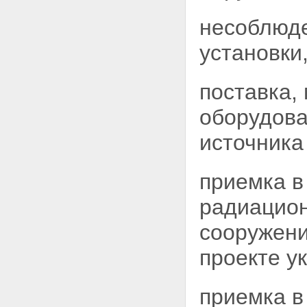
регулирование безопасности
при использовании атомной
несоблюде
энергии
Статья 25. Полномочия органов
установки
государственного
регулирования безопасности
Статья 26. Разрешения
поставка,
(лицензии) на право ведения
работ в области использования
оборудова
атомной энергии
Статья 27. Разрешения на
источника
право ведения работ в области
использования атомной
энергии, выдаваемые
приемка в
работникам объектов
использования атомной
радиацион
энергии
Глава VI. Размещение и
сооружени
сооружение ядерных установок,
радиационных источников и
проекте у
пунктов хранения
Статья 28. Решения о месте
размещения и о сооружении
ядерных установок,
приемка в
радиационных источников и