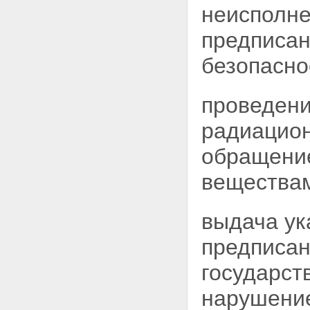
Статья 20. Федеральные
неисполн
органы исполнительной власти,
осуществляющие управление
предписан
использованием атомной
энергии
безопасно
Статья 21. Государственный
контроль за радиационной
обстановкой на территории
проведени
Российской Федерации
Статья 22. Государственный
радиацион
учет и контроль ядерных
материалов, радиоактивных
обращени
веществ и радиоактивных
отходов
веществам
Глава V. Государственное
регулирование безопасности при
использовании атомной энергии
выдача ук
Статья 23. Государственное
регулирование безопасности
при использовании атомной
предписан
энергии
Статья 24. Федеральные
государст
органы исполнительной власти,
осуществляющие
нарушение
государственное