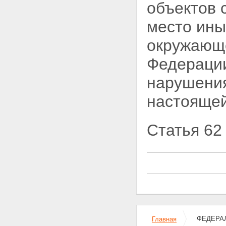
объектов 
атомной энергии
Статья 62 - Утратила силу.
место ины
Глава XIV. Экспорт и импорт
ядерных установок,
окружающе
оборудования, технологий,
ядерных материалов,
радиоактивных веществ,
Федераци
специальных неядерных
материалов и услуг в области
нарушения
использования атомной энергии
Статья 63. Принципы
настоящей
осуществления экспорта и
импорта ядерных установок,
оборудования, технологий,
Статья 62 
ядерных материалов,
радиоактивных веществ,
специальных неядерных
материалов и услуг в области
использования атомной
энергии
Статья 64. Порядок
осуществления экспорта и
импорта ядерных установок,
оборудования, технологий,
ФЕДЕРАЛ
Главная
ядерных материалов,