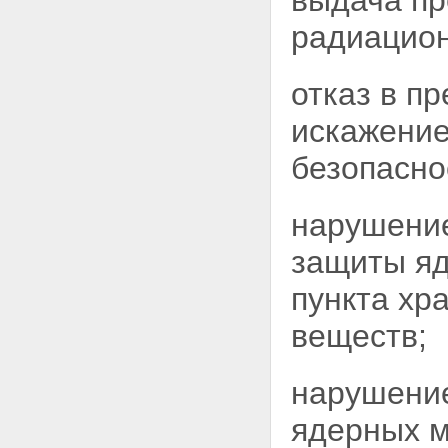
выдача пр
веществ
Статья 49. Обеспечение
радиацион
физической защиты ядерных
установок, радиационных
источников, пунктов хранения,
отказ в п
ядерных материалов и
радиоактивных веществ
искажение
Статья 50. Требования к
обеспечению физической
безопасно
защиты ядерных установок,
радиационных источников,
пунктов хранения, ядерных
нарушение
материалов и радиоактивных
веществ
защиты яд
Статья 51. Ограничение прав
лиц, находящихся на
территориях ядерной
пункта хр
установки, радиационного
источника, пункта хранения,
веществ;
организации по обращению с
ядерными материалами или
радиоактивными веществами
нарушение
Статья 52. Допуск лиц к работе
на ядерной установке, на
ядерных м
радиационном источнике, в