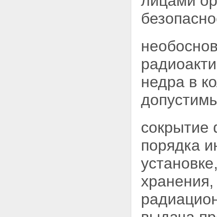
лицами
ор
с ядерными материалами,
безопасно
радиоактивными веществами и
радиоактивными отходами
Статья 45. Транспортирование
необоснов
ядерных материалов и
радиоактивных веществ
радиоакти
Статья 46. Предупреждение
транспортных происшествий и
недра в к
аварий при транспортировании
ядерных материалов и
допустимы
радиоактивных веществ
Статья 47. Хранение и
переработка ядерных
материалов, радиоактивных
сокрытие 
веществ и радиоактивных
отходов
порядка и
Статья 48. Хранение или
захоронение радиоактивных
установке
отходов
Глава XI. Физическая защита
хранения,
ядерных установок,
радиационных источников,
радиацион
пунктов хранения, ядерных
материалов и радиоактивных