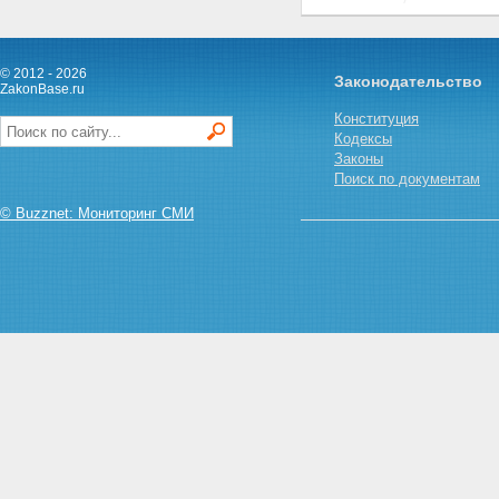
радиоактивных веществ,
специальных неядерных
материалов и услуг в области
использования атомной
© 2012 - 2026
Законодательство
ZakonBase.ru
энергии
Глава XV. Международные
Конституция
договоры Российской Федерации
Кодексы
в области использования
Законы
атомной энергии
Поиск по документам
Статья 65. Международные
договоры Российской
© Buzznet: Мониторинг СМИ
Федерации в области
использования атомной
энергии
Статья 66. Оповещение об
аварии на ядерной установке,
на радиационном источнике
или в пункте хранения
Статья 67. Помощь в случае
аварии на ядерной установке,
на радиационном источнике
или в пункте хранения
Статья 68. Обмен
информацией с иностранными
государствами в области