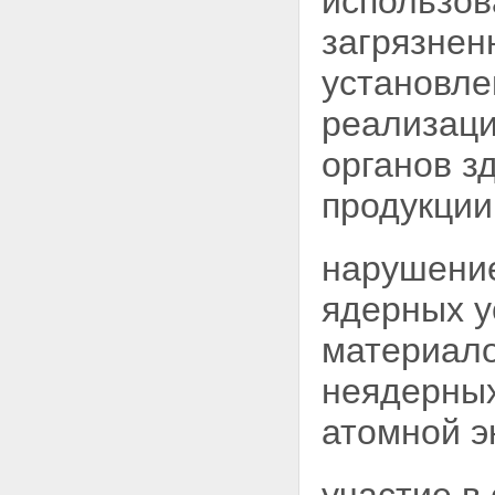
использов
убытки и вред, причиненные
радиационным воздействием
загрязне
Статья 57. Участие государства
в возмещении убытков и вреда,
установле
причиненных радиационным
воздействием
реализаци
Статья 58. Исковая давность по
возмещению убытков и вреда,
органов з
причиненных радиационным
воздействием
продукции
Статья 59. Возмещение
убытков за вред, причиненный
радиационным воздействием
нарушение
окружающей среде
Статья 60. Возмещение вреда,
ядерных
у
причиненного радиационным
воздействием работникам
материало
ядерных установок,
радиационных источников и
неядерных
пунктов хранения в связи с
исполнением ими своих
атомной э
трудовых обязанностей
Глава XIII. Ответственность за
нарушение законодательства
Российской Федерации в области