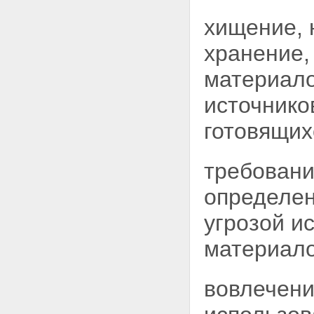
пункте хранения, с ядерными
материалами и
хищение, 
радиоактивными веществами
Глава XII. Ответственность за
хранение,
убытки и вред, причиненные
радиационным воздействием
материал
юридическим и физическим
лицам, здоровью граждан
источнико
Статья 53. Ответственность за
убытки и вред, причиненные
готовящих
радиационным воздействием
юридическим и физическим
лицам, здоровью граждан
требовани
Статья 54. Основания
гражданско-правовой
определен
ответственности за убытки и
вред, причиненные
угрозой и
радиационным воздействием
Статья 55. Виды и пределы
ответственности за убытки и
материало
вред, причиненные
радиационным воздействием
Статья 56. Финансовое
вовлечени
обеспечение гражданско-
правовой ответственности за