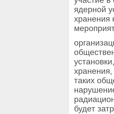
участие в
использования атомной энергии
Статья 61. Ответственность
ядерной
у
должностных лиц органов
государственной власти,
хранения
органов местного
самоуправления, органов
мероприят
управления использованием
атомной энергии, органов
государственного
организац
регулирования безопасности,
эксплуатирующих организаций,
обществен
организаций, выполняющих
работы и предоставляющих
установки
услуги для эксплуатирующих
организаций, работников
хранения,
ядерных установок,
радиационных источников и
таких общ
пунктов хранения, работников
организаций, осуществляющих
нарушение
иную деятельность в области
использования атомной
радиацион
энергии, а также граждан за
нарушение законодательства
будет зат
Российской Федерации в
области использования