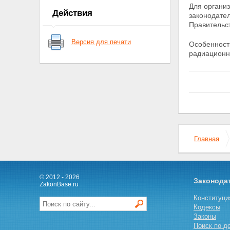
Для органи
ядерные установки,
Действия
законодате
радиационные источники,
Правительс
пункты хранения, ядерные
материалы и радиоактивные
Версия для печати
Особенности
вещества
радиацион
Статья 6. Федеральные нормы
и правила в области
использования атомной
энергии
Глава II. Полномочия Президента
Российской Федерации,
Правительства Российской
Федерации, органов
государственной власти
Российской Федерации, органов
Главная
государственной власти
субъектов Российской
Федерации, органов местного
самоуправления в области
© 2012 - 2026
Законода
использования атомной энергии
ZakonBase.ru
Статья 7. Полномочия
Конституци
Президента Российской
Кодексы
Федерации в области
Законы
использования атомной
Поиск по д
энергии