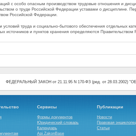
заций с особо опасным производством трудовые отношения и дисци
льством о труде Российской Федерации уставами о
дисциплине. Пер
твом Российской Федерации.
 условий труда и социально-бытового обеспечения отдельных кат
ных
источников и пунктов хранения определяются Правительством 
ФЕДЕРАЛЬНЫЙ ЗАКОН от 21.11.95 N 170-ФЗ (ред. от 28.03.2002
тельство
Сервисы
Публикации
я
Формы документов
Новости
Юридический словарь
Правовая энциклопе
Календарь
Статьи
окументам
Api.ZakonBase