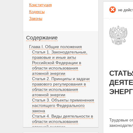
Конституция
не дейс
Кодексы
Законы
Содержание
Глава I. Общие положения
Статья 1. Законодательные,
правовые и иные акты
Российской Федерации в
области использования
СТАТЬ
атомной энергии
Статья 2. Принципы и задачи
ДЕЯТ
правового регулирования в
области использования
ЭНЕР
атомной энергии
Статья 3. Объекты применения
настоящего Федерального
закона
Статья 4. Виды деятельности в
Трудовые от
области использования
законодате
атомной энергии
Статья 5. Собственность на