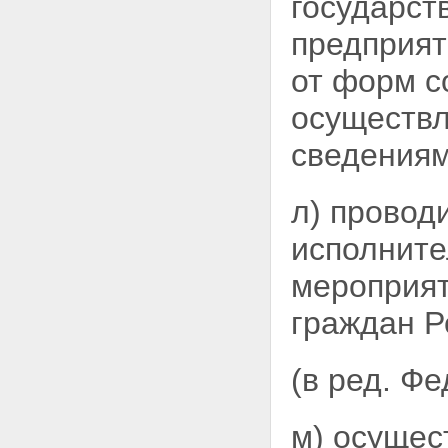
государст
предприят
от форм с
осуществл
сведения
л) провод
исполните
мероприят
граждан Р
(в ред. Ф
м) осущес