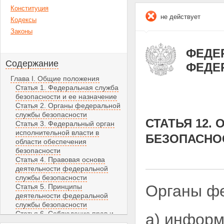
Конституция
не действует
Кодексы
Законы
ФЕДЕР
Содержание
ФЕДЕ
Глава I. Общие положения
Статья 1. Федеральная служба
безопасности и ее назначение
Статья 2. Органы федеральной
службы безопасности
СТАТЬЯ 12.
Статья 3. Федеральный орган
исполнительной власти в
БЕЗОПАСНО
области обеспечения
безопасности
Статья 4. Правовая основа
деятельности федеральной
службы безопасности
Органы фе
Статья 5. Принципы
деятельности федеральной
службы безопасности
Статья 6. Соблюдение прав и
а) информ
свобод человека и гражданина