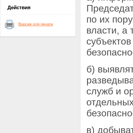
в деятельности федеральной
Председа
Действия
службы безопасности
Статья 7. Защита сведений о
по их пор
федеральной службе
Версия для печати
безопасности
власти, а
Статья 7.1. Финансовое и
материально-техническое
субъектов
обеспечение деятельности
федеральной службы
безопасно
безопасности
Глава II. Основные направления
деятельности органов
б) выявля
федеральной службы
безопасности
разведыва
Статья 8. Направления
деятельности органов
служб и о
федеральной службы
безопасности
отдельных
Статья 9.
Контрразведывательная
безопасно
деятельность
Статья 10. Борьба с
преступностью и
в) добыва
террористической
деятельностью