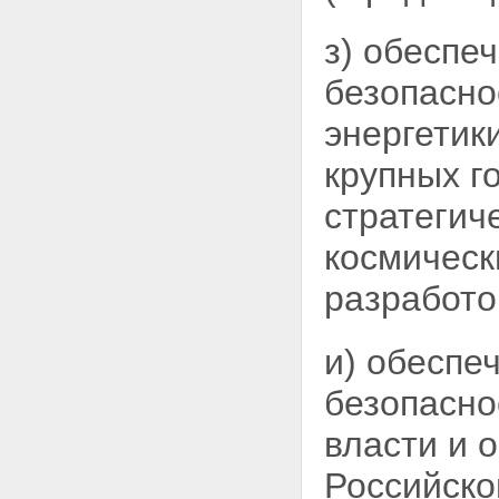
з) обеспе
безопасно
энергетик
крупных г
стратегич
космическ
разработо
и) обеспе
безопасно
власти и 
Российско