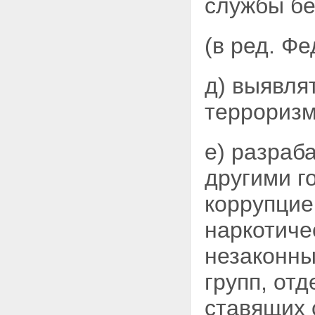
службы бе
деятельностью органов
федеральной службы
безопасности
(в ред. Ф
Статья 24. Прокурорский
надзор
Глава VI. Заключительные
положения
д) выявля
Статья 25. О правопреемниках
органов федеральной службы
терроризм
безопасности
Статья 26. Вступление
настоящего Федерального
е) разраб
закона в силу
другими г
коррупцие
наркотиче
незаконны
групп, от
ставящих 