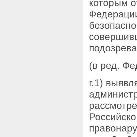
которым о
Статья 16. Сотрудники органов
федеральной службы
Федерации
безопасности
Статья 17. Правовая защита
сотрудников органов
безопасно
федеральной службы
безопасности
совершивш
Статья 18. Социальная защита
сотрудников органов
подозрева
федеральной службы
безопасности
Статья 19. Лица,
(в ред. Ф
содействующие органам
федеральной службы
безопасности
г.1) выяв
Статья 20. Информационное
обеспечение органов
администр
федеральной службы
безопасности
рассмотре
Статьи 21 - 22 - Утратили силу.
Глава V. Контроль и надзор за
Российско
деятельностью органов
федеральной службы
правонару
безопасности
Статья 23. Контроль за