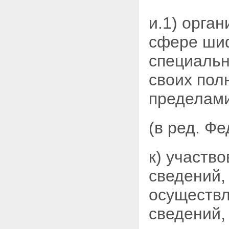
и.1) орга
сфере шиф
специальн
своих пол
пределами
(в ред. Ф
к) участв
сведений,
осуществл
сведений