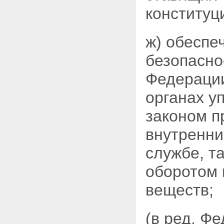
конституц
ж) обеспе
безопасно
Федерации
органах у
законом п
внутренни
службе, т
оборотом 
веществ;
(в ред. Ф