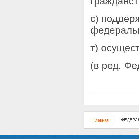
гражданст
с) поддер
федеральн
т) осущес
(в ред. Ф
ФЕДЕРАЛ
Главная