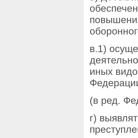
Статья 11. Разведывательная
обеспечен
деятельность
Статья 11.1. Пограничная
повышения
деятельность
Статья 11.2. Обеспечение
оборонног
информационной безопасности
Глава III. Полномочия органов
федеральной службы
в.1) осущ
безопасности
Статья 12. Обязанности
деятельно
органов федеральной службы
безопасности
иных видо
Статья 13. Права органов
федеральной службы
Федераци
безопасности
Статья 14. Применение оружия,
специальных средств и
(в ред. Ф
физической силы
Статья 15. Взаимодействие с
российскими и иностранными
г) выявля
учреждениями
Глава IV. Силы и средства
преступле
органов федеральной службы
безопасности