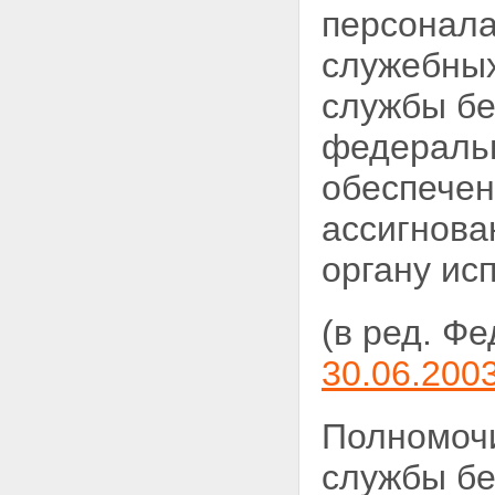
деятельностью органов
персонала
федеральной службы
безопасности
служебных
Статья 24. Прокурорский
надзор
службы бе
Глава VI. Заключительные
положения
федеральн
Статья 25. О правопреемниках
органов федеральной службы
обеспечен
безопасности
Статья 26. Вступление
ассигнова
настоящего Федерального
закона в силу
органу ис
(в ред. Ф
30.06.200
Полномочи
службы бе