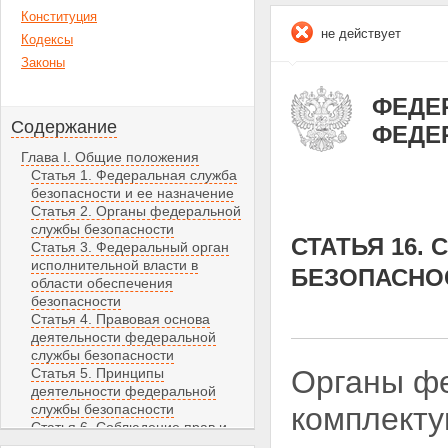
Конституция
не действует
Кодексы
Законы
ФЕДЕР
Содержание
ФЕДЕ
Глава I. Общие положения
Статья 1. Федеральная служба
безопасности и ее назначение
Статья 2. Органы федеральной
службы безопасности
СТАТЬЯ 16.
Статья 3. Федеральный орган
исполнительной власти в
БЕЗОПАСНО
области обеспечения
безопасности
Статья 4. Правовая основа
деятельности федеральной
службы безопасности
Органы ф
Статья 5. Принципы
деятельности федеральной
службы безопасности
комплекту
Статья 6. Соблюдение прав и
свобод человека и гражданина