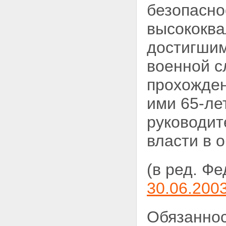
безопасно
высококв
достигши
военной с
прохожден
ими 65-ле
руководит
власти в 
(в ред. Ф
30.06.200
Обязаннос