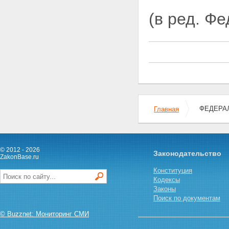
(в ред. Ф
ФЕДЕРАЛ
Главная
© 2012 - 2026
Законодательство
ZakonBase.ru
Конституция
Кодексы
Законы
Поиск по документам
© Buzznet: Мониторинг СМИ