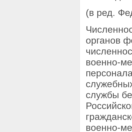
Статья 16. Сотрудники органов
федеральной службы
(в ред. Ф
безопасности
Статья 17. Правовая защита
сотрудников органов
Численнос
федеральной службы
безопасности
Статья 18. Социальная защита
органов
ф
сотрудников органов
федеральной службы
численнос
безопасности
Статья 19. Лица,
военно-ме
содействующие органам
федеральной службы
персонала
безопасности
Статья 20. Информационное
служебных
обеспечение органов
федеральной службы
службы бе
безопасности
Статьи 21 - 22 - Утратили силу.
Российско
Глава V. Контроль и надзор за
деятельностью органов
гражданск
федеральной службы
безопасности
военно-ме
Статья 23. Контроль за