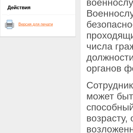
военносл
в деятельности федеральной
Действия
службы безопасности
Военносл
Статья 7. Защита сведений о
федеральной службе
безопасно
Версия для печати
безопасности
Статья 7.1. Финансовое и
проходящи
материально-техническое
обеспечение деятельности
числа гра
федеральной службы
безопасности
должности
Глава II. Основные направления
деятельности органов
органов ф
федеральной службы
безопасности
Статья 8. Направления
Сотрудник
деятельности органов
федеральной службы
может быт
безопасности
Статья 9.
способный
Контрразведывательная
деятельность
возрасту,
Статья 10. Борьба с
преступностью и
возложенн
террористической
деятельностью