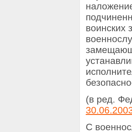
наложени
подчиненн
воинских 
военнослу
замещающ
устанавли
исполните
безопасно
(в ред. Ф
30.06.200
С военно