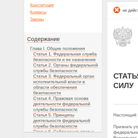
Конституция
не дейс
Кодексы
Законы
Содержание
Глава I. Общие положения
Статья 1. Федеральная служба
безопасности и ее назначение
Статья 2. Органы федеральной
службы безопасности
СТАТЬ
Статья 3. Федеральный орган
исполнительной власти в
СИЛУ
области обеспечения
безопасности
Статья 4. Правовая основа
деятельности федеральной
службы безопасности
Статья 5. Принципы
Настоящий Ф
деятельности федеральной
службы безопасности
Признать у
Статья 6. Соблюдение прав и
федеральн
свобод человека и гражданина
Верховного С