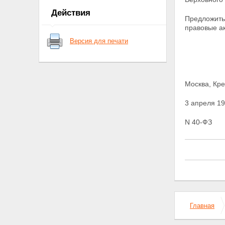
в деятельности федеральной
Действия
службы безопасности
Предложить
Статья 7. Защита сведений о
правовые а
федеральной службе
Версия для печати
безопасности
Статья 7.1. Финансовое и
материально-техническое
обеспечение деятельности
федеральной службы
Москва, Кре
безопасности
Глава II. Основные направления
3 апреля 19
деятельности органов
федеральной службы
N 40-ФЗ
безопасности
Статья 8. Направления
деятельности органов
федеральной службы
безопасности
Статья 9.
Контрразведывательная
деятельность
Статья 10. Борьба с
Главная
преступностью и
террористической
деятельностью