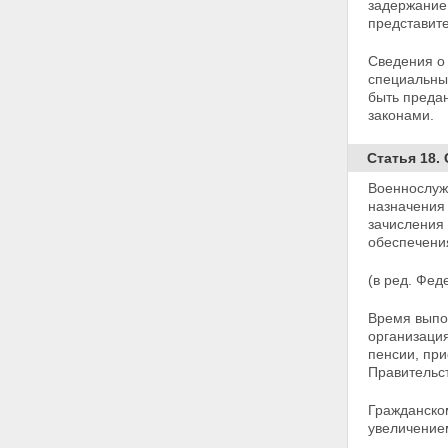
деятельностью органов
задержание,
федеральной службы
представит
безопасности
Статья 24. Прокурорский
Сведения о
надзор
специальных
Глава VI. Заключительные
быть предан
положения
законами.
Статья 25. О правопреемниках
органов федеральной службы
Статья 18.
безопасности
Статья 26. Вступление
Военнослуж
настоящего Федерального
назначения 
закона в силу
зачисления
обеспечени
(в ред. Фед
Время выпо
организация
пенсии, при
Правительс
Гражданско
увеличением