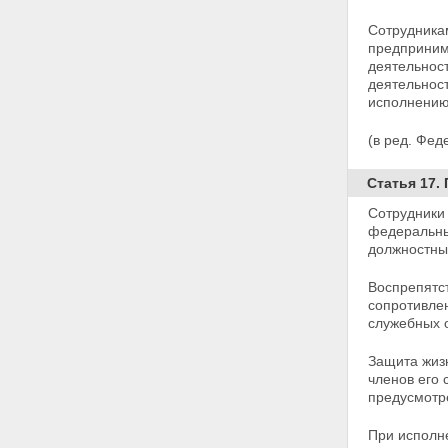
Статья 16. Сотрудники органов
федеральной службы
Сотрудника
безопасности
предприним
Статья 17. Правовая защита
деятельнос
сотрудников органов
деятельност
федеральной службы
исполнению
безопасности
Статья 18. Социальная защита
(в ред. Фед
сотрудников органов
федеральной службы
безопасности
Статья 17.
Статья 19. Лица,
Сотрудники
содействующие органам
федеральных
федеральной службы
должностны
безопасности
Статья 20. Информационное
Воспрепятс
обеспечение органов
сопротивле
федеральной службы
служебных о
безопасности
Статьи 21 - 22 - Утратили силу.
Глава V. Контроль и надзор за
Защита жизн
деятельностью органов
членов его 
федеральной службы
предусмотр
безопасности
Статья 23. Контроль за
При исполн