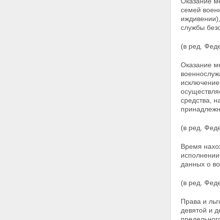
Оказание м
семей
воен
иждивении),
службы
без
(в ред. Фед
Оказание м
военнослуж
исключением
осуществляе
средства, 
принадлежн
(в ред. Фе
Время нахо
исполнении
данных о в
(в ред. Фед
Права и ль
девятой и
д
предельного