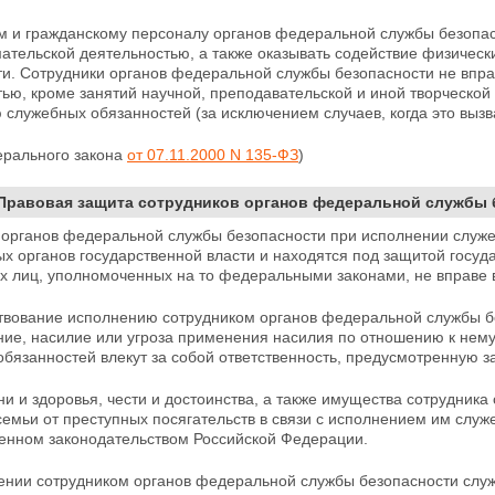
м и гражданскому персоналу органов федеральной
службы безопа
ательской деятельностью, а также оказывать содействие физическ
ти. Сотрудники органов федеральной службы безопасности не впр
ью, кроме занятий научной, преподавательской и иной творческой 
 служебных обязанностей (за
исключением случаев, когда это выз
ерального закона
от 07.11.2000 N 135-ФЗ
)
 Правовая защита сотрудников органов федеральной службы 
 органов федеральной службы безопасности при
исполнении служе
 органов государственной власти и находятся под защитой госуда
х лиц, уполномоченных на то федеральными законами, не вправе
твование исполнению сотрудником органов федеральной службы бе
ние, насилие или угроза применения насилия по отношению
к нем
бязанностей влекут за собой ответственность, предусмотренную 
и и здоровья, чести и достоинства, а также
имущества сотрудника 
семьи от преступных посягательств в связи с исполнением им слу
енном законодательством Российской Федерации.
ении сотрудником органов федеральной службы безопасности служ