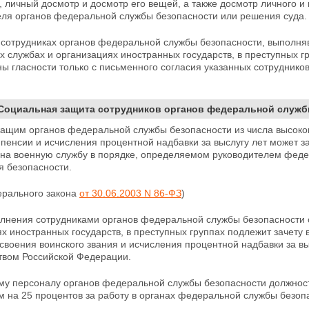
 личный досмотр и досмотр его вещей, а также досмотр
личного и
еля органов федеральной службы безопасности или решения суда.
 сотрудниках органов федеральной службы
безопасности, выполня
 службах и организациях иностранных государств, в преступных гр
ы гласности только с письменного согласия указанных
сотруднико
 Социальная защита сотрудников органов федеральной служб
ащим органов федеральной службы безопасности из
числа высоко
пенсии и исчисления процентной надбавки за выслугу лет может з
 на военную службу в порядке, определяемом руководителем федер
я безопасности.
ерального закона
от 30.06.2003 N 86-ФЗ
)
лнения сотрудниками органов федеральной службы безопасности 
х иностранных государств, в преступных группах подлежит
зачету 
своения воинского звания и исчисления процентной надбавки за в
твом Российской
Федерации.
му персоналу органов федеральной службы безопасности должност
 на 25 процентов за работу в органах федеральной службы безоп