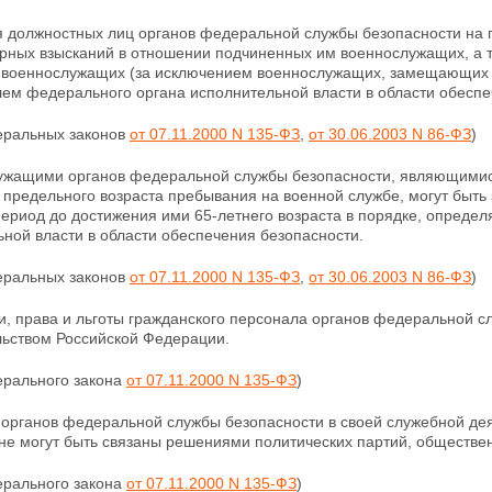
 должностных лиц органов федеральной службы безопасности на
арных
взысканий в отношении подчиненных им военнослужащих, а т
 военнослужащих (за исключением военнослужащих, замещающих
лем федерального органа исполнительной власти в области обеспе
деральных законов
от 07.11.2000 N 135-ФЗ
,
от 30.06.2003 N 86-ФЗ
)
ужащими органов федеральной службы безопасности, являющими
и
предельного возраста пребывания на военной службе, могут быть
период до достижения ими 65-летнего возраста в порядке, опреде
ной власти в области обеспечения безопасности.
деральных законов
от 07.11.2000 N 135-ФЗ
,
от 30.06.2003 N 86-ФЗ
)
и, права и льготы гражданского персонала органов федеральной 
льством Российской Федерации.
ерального закона
от 07.11.2000 N 135-ФЗ
)
 органов федеральной службы безопасности в своей
служебной де
 не могут быть связаны решениями политических партий, обществе
ерального закона
от 07.11.2000 N 135-ФЗ
)