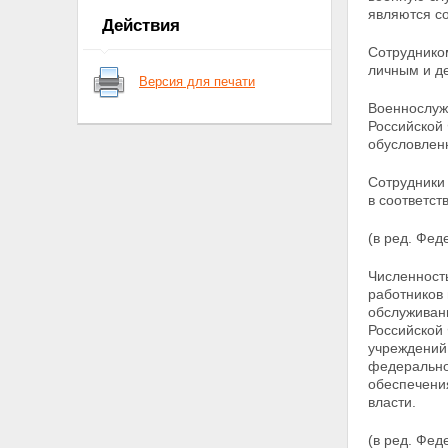
являются с
в деятельности федеральной
Действия
службы безопасности
Статья 7. Защита сведений о
Сотруднико
федеральной службе
личным и
д
Версия для печати
безопасности
Статья 7.1. Финансовое и
Военнослуж
материально-техническое
Российской
обеспечение деятельности
обусловлен
федеральной службы
безопасности
Сотрудники
Глава II. Основные направления
в соответст
деятельности органов
федеральной службы
(в ред. Фед
безопасности
Статья 8. Направления
Численност
деятельности органов
работников 
федеральной службы
обслужива
безопасности
Российской
Статья 9.
учреждений
Контрразведывательная
федерально
деятельность
обеспечени
Статья 10. Борьба с
власти.
преступностью и
террористической
(в ред. Фе
деятельностью