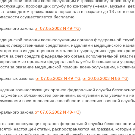
едицинской помощи военнослужащим и гражданскому персоналу о
нослужащих, проходящих службу по контракту (женам, мужьям, дет
 а также детям гражданского персонала в возрасте до 18 лет в в
опасности осуществляется бесплатно.
ерального закона
от 07.05.2002 N 49-ФЗ
)
едицинской помощи военнослужащим органов федеральной службы 
ащих лекарственными средствами, изделиями медицинского назна
 протезов из драгоценных металлов) в учреждениях здравоохране
тся за счет средств федерального органа исполнительной власти 
направляемые органами федеральной службы безопасности учрежд
ости за оказание медицинской помощи военнослужащим, исключа
деральных законов
от 07.05.2002 N 49-ФЗ
,
от 30.06.2003 N 86-ФЗ
)
ждения военнослужащих органов федеральной службы безопасност
 служебных обязанностей ранениями, контузиями или увечьями н
озможности восстановления способности к несению военной службы
ерального закона
от 07.05.2002 N 49-ФЗ
)
готы военнослужащих органов федеральной службы безопасности и
есятой настоящей статьи, распространяются на граждан, которые 
 возраста пребывания на военной службе, состоянию здоровья или