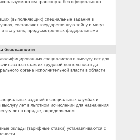
 используемого им транспорта без официального
вших (выполняющих) специальные задания в
уппах, составляют государственную тайну и могут
в и в случаях, предусмотренных федеральными
ы безопасности
квалифицированных специалистов в выслугу лет для
асчитываться стаж их трудовой деятельности до
ального органа исполнительной власти в области
специальных заданий в
специальных службах и
в выслугу лет в льготном исчислении для назначения
ыслугу лет в порядке, определяемом
ные оклады (тарифные ставки) устанавливаются с
асности.