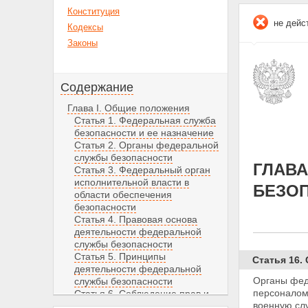
Конституция
не дейс
Кодексы
Законы
Содержание
Глава I. Общие положения
Статья 1. Федеральная служба
безопасности и ее назначение
Статья 2. Органы федеральной
службы безопасности
ГЛАВА
Статья 3. Федеральный орган
исполнительной власти в
БЕЗО
области обеспечения
безопасности
Статья 4. Правовая основа
деятельности федеральной
службы безопасности
Статья 5. Принципы
Статья 16.
деятельности федеральной
Органы фед
службы безопасности
персоналом
Статья 6. Соблюдение прав и
военную слу
свобод человека и гражданина