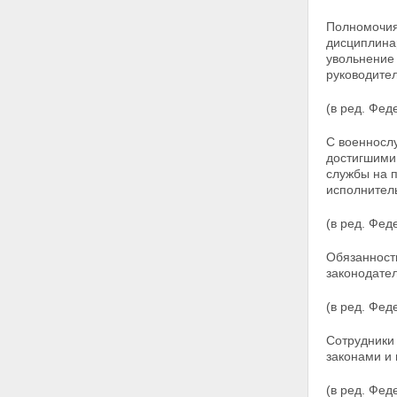
Статья 11. Разведывательная
Полномочия
деятельность
дисциплин
Статья 11.1. Пограничная
увольнение
деятельность
руководите
Статья 11.2. Обеспечение
информационной безопасности
(в ред. Фе
Глава III. Полномочия органов
федеральной службы
С военносл
безопасности
достигшим
Статья 12. Обязанности
службы на 
органов федеральной службы
исполнитель
безопасности
Статья 13. Права органов
федеральной службы
(в ред. Фе
безопасности
Статья 14. Применение оружия,
Обязанност
специальных средств и
законодате
физической силы
Статья 15. Взаимодействие с
(в ред. Фед
российскими и иностранными
учреждениями
Сотрудники
Глава IV. Силы и средства
законами и
органов федеральной службы
безопасности
(в ред. Фед