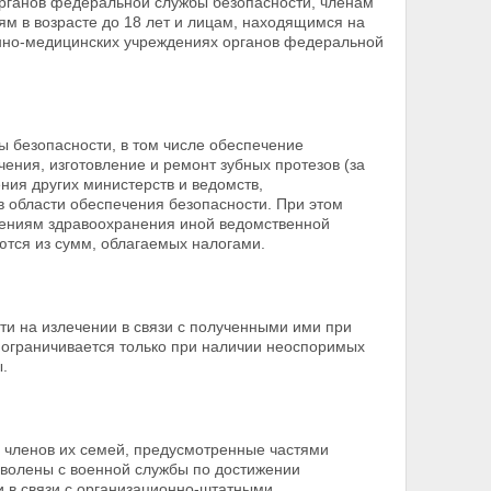
рганов федеральной службы безопасности, членам
ям в возрасте до 18 лет и лицам, находящимся на
оенно-медицинских учреждениях органов федеральной
безопасности, в том числе обеспечение
чения,
изготовление и ремонт зубных протезов (за
ния других министерств и ведомств,
в области обеспечения безопасности. При этом
ениям здравоохранения иной ведомственной
ются из сумм, облагаемых
налогами.
и на излечении в связи с полученными ими при
е
ограничивается только при наличии неоспоримых
.
 членов их семей, предусмотренные частями
уволены с военной службы по достижении
 в связи с
организационно-штатными