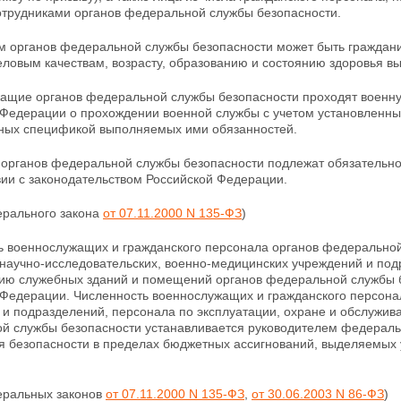
отрудниками органов федеральной службы безопасности.
м органов федеральной службы безопасности может быть граждан
еловым качествам, возрасту, образованию и состоянию здоровья в
ащие органов федеральной службы безопасности проходят военную
 Федерации о прохождении военной службы с учетом установленн
ных спецификой выполняемых ими обязанностей.
 органов федеральной службы безопасности подлежат обязательно
вии с законодательством Российской Федерации.
ерального закона
от 07.11.2000 N 135-ФЗ
)
ь военнослужащих и гражданского персонала органов
федеральной 
научно-исследовательских, военно-медицинских учреждений и под
нию
служебных зданий и помещений органов федеральной службы б
 Федерации. Численность военнослужащих и гражданского персона
 и
подразделений, персонала по эксплуатации, охране и обслужи
й службы безопасности устанавливается руководителем федеральн
я безопасности в пределах бюджетных
ассигнований, выделяемых
деральных законов
от 07.11.2000 N 135-ФЗ
,
от 30.06.2003 N 86-ФЗ
)