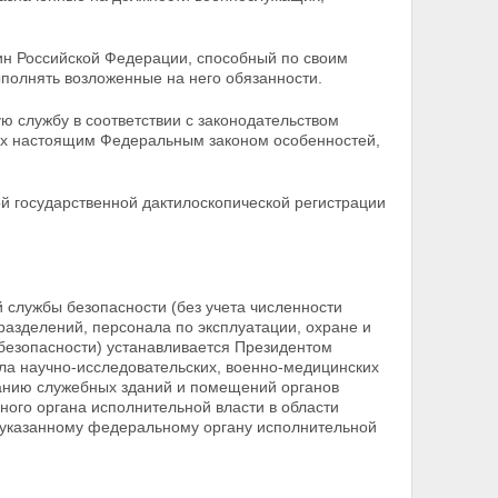
ин Российской Федерации, способный по своим
ыполнять возложенные на него обязанности.
 службу в соответствии с законодательством
ых настоящим Федеральным законом особенностей,
й государственной дактилоскопической регистрации
службы безопасности (без учета численности
разделений, персонала по эксплуатации, охране и
езопасности) устанавливается Президентом
ла научно-исследовательских, военно-медицинских
ванию служебных зданий и помещений органов
ого органа исполнительной власти в области
 указанному федеральному органу исполнительной