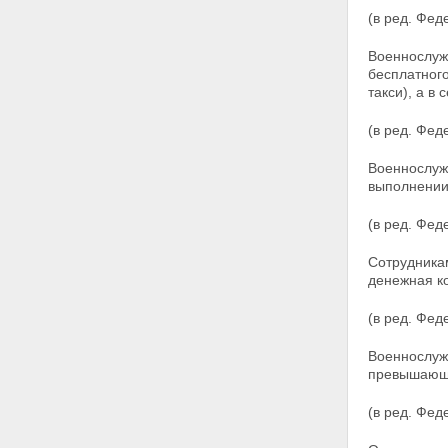
(в ред. Фед
Военнослуж
бесплатного
такси), а в
с
(в ред. Фед
Военнослуж
выполнении 
(в ред. Фед
Сотрудника
денежная к
(в ред. Фед
Военнослуж
превышающи
(в ред. Фед