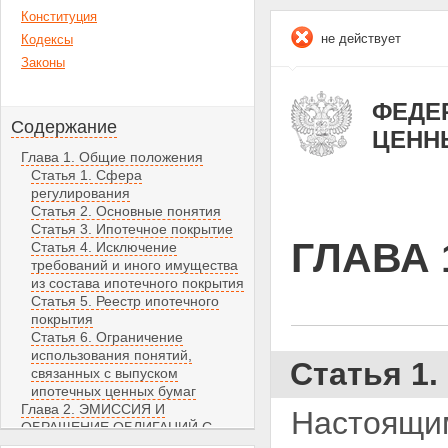
Конституция
не действует
Кодексы
Законы
ФЕДЕР
Содержание
ЦЕНН
Глава 1. Общие положения
Статья 1. Сфера
регулирования
Статья 2. Основные понятия
Статья 3. Ипотечное покрытие
ГЛАВА
Статья 4. Исключение
требований и иного имущества
из состава ипотечного покрытия
Статья 5. Реестр ипотечного
покрытия
Статья 6. Ограничение
использования понятий,
Статья 1
связанных с выпуском
ипотечных ценных бумаг
Глава 2. ЭМИССИЯ И
Настоящи
ОБРАЩЕНИЕ ОБЛИГАЦИЙ С
ИПОТЕЧНЫМ ПОКРЫТИЕМ