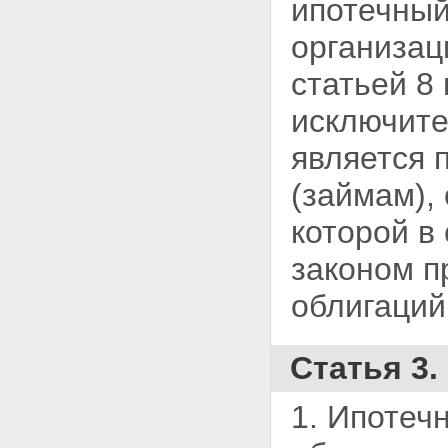
ипотечный
имущества, составляющего
ипотечное покрытие
Статья 23. Ограничения
организац
деятельности управляющего
ипотечным покрытием
статьей 8
Статья 24. Ответственность
управляющего ипотечным
исключите
покрытием
Статья 25. Правила
является 
доверительного управления
ипотечным покрытием
(займам),
Статья 26. Общее собрание
владельцев ипотечных
которой в
сертификатов участия
Статья 27. Регистрация правил
законом
п
доверительного управления
ипотечным покрытием и
облигаций
изменений и дополнений,
вносимых в них
Статья 28. Вступление в силу
Статья 3
изменений и дополнений,
вносимых в правила
доверительного управления
1. Ипотеч
ипотечным покрытием
Статья 29. Выдача ипотечных