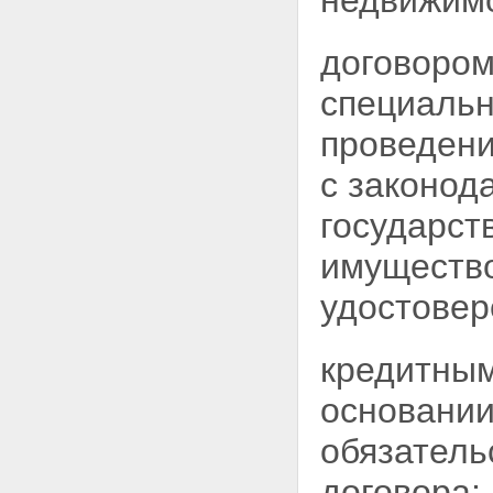
недвижимо
договором
специальн
проведени
с законод
государст
имущество
удостовер
кредитным
основани
обязатель
договора;