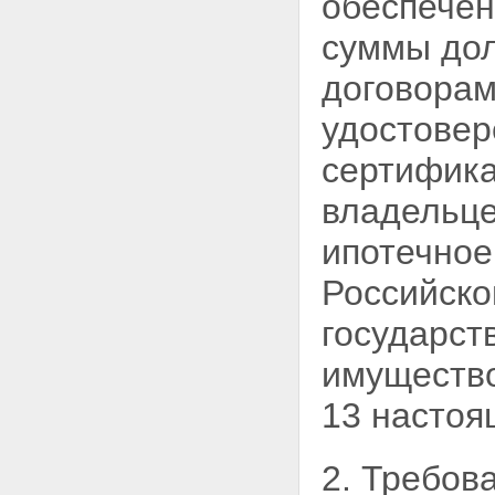
обеспечен
сертификатов участия
Статья 30. Вознаграждение и
суммы дол
расходы, связанные с
доверительным управлением
договорам
ипотечным покрытием
Статья 31. Реестр владельцев
удостовер
ипотечных сертификатов
участия
сертифика
Глава 4. КОНТРОЛЬ ЗА
РАСПОРЯЖЕНИЕМ
владельце
ИМУЩЕСТВОМ,
СОСТАВЛЯЮЩИМ ИПОТЕЧНОЕ
ипотечное
ПОКРЫТИЕ
Статья 32.
Специализированный
Российск
депозитарий ипотечного
покрытия
государст
Статья 33. Учет и хранение
имущества, составляющего
имущество
ипотечное покрытие
Статья 34. Контроль за
13 настоя
распоряжением имуществом,
составляющим ипотечное
покрытие
2. Требов
Статья 35. Обязанности