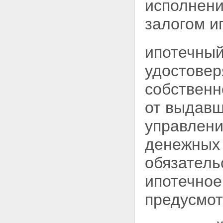
исполнени
Статья 16. Погашение
облигаций с ипотечным
залогом и
покрытием по требованию их
владельцев
Глава 3. ВЫДАЧА И ОБРАЩЕНИЕ
ипотечный
ИПОТЕЧНЫХ СЕРТИФИКАТОВ
УЧАСТИЯ
удостовер
Статья 17. Лица, имеющие
право выдавать ипотечные
собственн
сертификаты участия
Статья 18. Договор
от выдавш
доверительного управления
ипотечным покрытием
управлени
Статья 19. Срок действия
договора доверительного
денежных 
управления ипотечным
покрытием
обязатель
Статья 20. Ипотечный
сертификат участия
ипотечное
Статья 21. Требования к
ипотечному покрытию
предусмо
ипотечных сертификатов
участия
Статья 22. Обособление