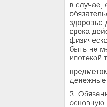
Статья 45. Предписание
в случае,
федерального органа
исполнительной власти по
обязатель
рынку ценных бумаг об
устранении нарушения
здоровье 
Статья 46. Меры, применяемые
федеральным органом
срока дей
исполнительной власти по
рынку ценных бумаг
физическо
Глава 7. ЗАКЛЮЧИТЕЛЬНЫЕ
ПОЛОЖЕНИЯ
быть не м
Статья 47. Порядок вступления
в силу настоящего
ипотекой 
Федерального закона
предметом
денежные 
3. Обязан
основную