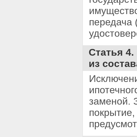
имущество
передача 
удостовер
Статья 4
из соста
Исключени
ипотечног
заменой.
покрытие,
предусмо