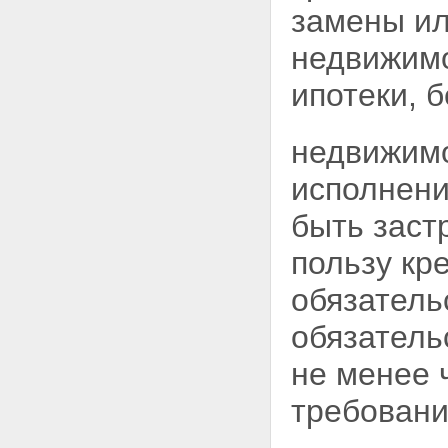
заинтересованных лиц
замены ил
Статья 40. Информация,
подлежащая опубликованию
недвижимо
Статья 41. Отчетность,
представляемая в
ипотеки, 
государственные органы по
рынку ипотечных ценных бумаг
Глава 6. ПОЛНОМОЧИЯ
недвижимо
ГОСУДАРСТВЕННЫХ ОРГАНОВ
ПО РЫНКУ ИПОТЕЧНЫХ
исполнен
ЦЕННЫХ БУМАГ
Статья 42. Государственное
быть заст
регулирование и
государственный контроль на
пользу кр
рынке ипотечных ценных бумаг
Статья 43. Права
обязатель
федерального органа
исполнительной власти по
обязатель
рынку ценных бумаг
Статья 44. Ответственность
не менее 
федерального органа
исполнительной власти по
требовани
рынку ценных бумаг за
соблюдение коммерческой
тайны