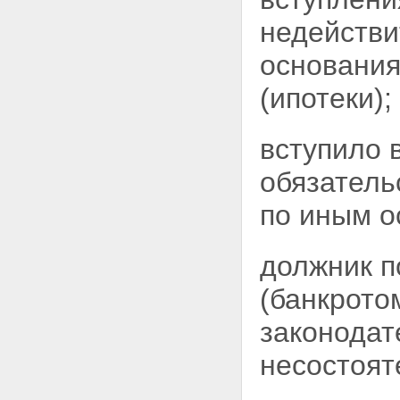
недействи
основания
(ипотеки);
вступило 
обязатель
по иным о
должник п
(банкрото
законодат
несостоят