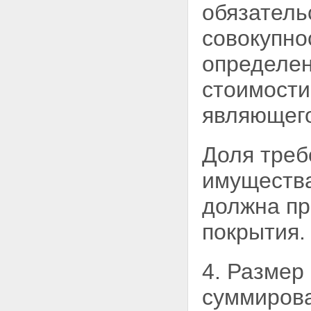
обязатель
совокупно
определе
стоимост
являющего
Доля треб
имущества
должна п
покрытия.
4. Размер
суммирова