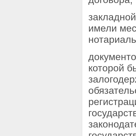
закладной
имели мес
нотариал
документо
которой б
залогодер
обязатель
регистрац
государст
законодат
государст