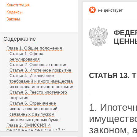
Конституция
не действует
Кодексы
Законы
ФЕДЕР
Содержание
ЦЕНН
Глава 1. Общие положения
Статья 1. Сфера
регулирования
Статья 2. Основные понятия
Статья 3. Ипотечное покрытие
СТАТЬЯ 13.
Статья 4. Исключение
требований и иного имущества
из состава ипотечного покрытия
Статья 5. Реестр ипотечного
покрытия
Статья 6. Ограничение
1. Ипотеч
использования понятий,
связанных с выпуском
имуществ
ипотечных ценных бумаг
Глава 2. ЭМИССИЯ И
законом, 
ОБРАЩЕНИЕ ОБЛИГАЦИЙ С
ИПОТЕЧНЫМ ПОКРЫТИЕМ