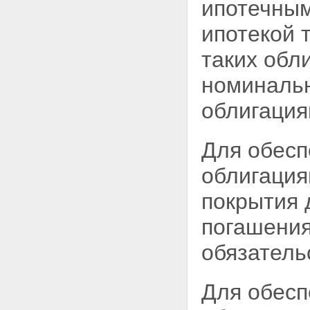
имущества, составляющего
ипотечным
ипотечное покрытие
Статья 23. Ограничения
ипотекой 
деятельности управляющего
ипотечным покрытием
таких обл
Статья 24. Ответственность
управляющего ипотечным
номинальн
покрытием
Статья 25. Правила
облигация
доверительного управления
ипотечным покрытием
Статья 26. Общее собрание
Для обесп
владельцев ипотечных
сертификатов участия
облигаци
Статья 27. Регистрация правил
доверительного управления
покрытия 
ипотечным покрытием и
изменений и дополнений,
погашения
вносимых в них
Статья 28. Вступление в силу
обязатель
изменений и дополнений,
вносимых в правила
доверительного управления
Для обесп
ипотечным покрытием
Статья 29. Выдача ипотечных