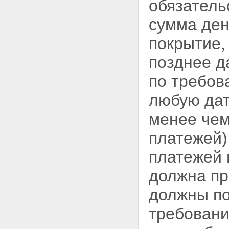
обязатель
сертификатов участия
Статья 30. Вознаграждение и
сумма ден
расходы, связанные с
доверительным управлением
ипотечным покрытием
покрытие,
Статья 31. Реестр владельцев
ипотечных сертификатов
позднее д
участия
Глава 4. КОНТРОЛЬ ЗА
по требов
РАСПОРЯЖЕНИЕМ
ИМУЩЕСТВОМ,
любую да
СОСТАВЛЯЮЩИМ ИПОТЕЧНОЕ
ПОКРЫТИЕ
менее чем
Статья 32.
Специализированный
платежей)
депозитарий ипотечного
покрытия
платежей 
Статья 33. Учет и хранение
имущества, составляющего
должна пр
ипотечное покрытие
Статья 34. Контроль за
должны по
распоряжением имуществом,
составляющим ипотечное
требовани
покрытие
Статья 35. Обязанности