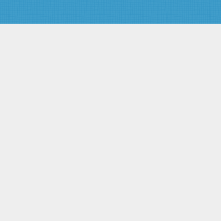
заинтересованных лиц
Статья 40. Информация,
подлежащая опубликованию
Статья 41. Отчетность,
представляемая в
государственные органы по
рынку ипотечных ценных бумаг
Глава 6. ПОЛНОМОЧИЯ
ГОСУДАРСТВЕННЫХ ОРГАНОВ
ПО РЫНКУ ИПОТЕЧНЫХ
ЦЕННЫХ БУМАГ
Статья 42. Государственное
регулирование и
государственный контроль на
рынке ипотечных ценных бумаг
Статья 43. Права
федерального органа
исполнительной власти по
рынку ценных бумаг
Статья 44. Ответственность
федерального органа
исполнительной власти по
рынку ценных бумаг за
соблюдение коммерческой
тайны