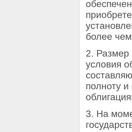
обеспечен
Статья 16. Погашение
облигаций с ипотечным
приобрете
покрытием по требованию их
владельцев
установле
Глава 3. ВЫДАЧА И ОБРАЩЕНИЕ
ИПОТЕЧНЫХ СЕРТИФИКАТОВ
более чем
УЧАСТИЯ
Статья 17. Лица, имеющие
право выдавать ипотечные
2. Размер
сертификаты участия
Статья 18. Договор
условия о
доверительного управления
ипотечным покрытием
составляю
Статья 19. Срок действия
договора доверительного
полноту и
управления ипотечным
покрытием
облигация
Статья 20. Ипотечный
сертификат участия
Статья 21. Требования к
3. На мом
ипотечному покрытию
ипотечных сертификатов
участия
государст
Статья 22. Обособление