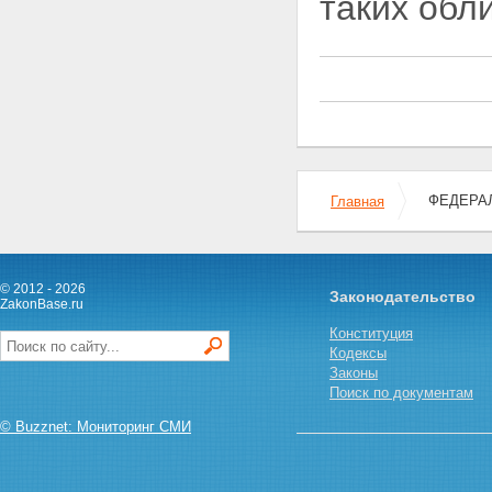
таких обл
специализированного
депозитария
Статья 36. Страхование
ответственности эмитента
облигаций с ипотечным
покрытием, управляющего
ипотечным покрытием,
специализированного
депозитария, регистратора
перед владельцами ипотечных
ФЕДЕРАЛ
Главная
ценных бумаг
Глава 5. РАСКРЫТИЕ
ИНФОРМАЦИИ ОБ ИПОТЕЧНЫХ
ЦЕННЫХ БУМАГАХ
Статья 37. Раскрытие и
© 2012 - 2026
Законодательство
предоставление информации
ZakonBase.ru
об облигациях с ипотечным
Конституция
покрытием
Кодексы
Статья 38. Требования к
Законы
содержанию распространяемой
Поиск по документам
или публикуемой информации
об ипотечных ценных бумагах
© Buzznet: Мониторинг СМИ
Статья 39. Информация об
ипотечных ценных бумагах,
предъявляемая по требованию