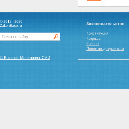
Статья 16. Погашение
облигаций с ипотечным
покрытием по требованию их
владельцев
© 2012 - 2026
Законодательство
Глава 3. ВЫДАЧА И ОБРАЩЕНИЕ
ZakonBase.ru
ИПОТЕЧНЫХ СЕРТИФИКАТОВ
Конституция
УЧАСТИЯ
Кодексы
Статья 17. Лица, имеющие
Законы
право выдавать ипотечные
Поиск по документам
сертификаты участия
Статья 18. Договор
© Buzznet: Мониторинг СМИ
доверительного управления
ипотечным покрытием
Статья 19. Срок действия
договора доверительного
управления ипотечным
покрытием
Статья 20. Ипотечный
сертификат участия
Статья 21. Требования к
ипотечному покрытию
ипотечных сертификатов
участия
Статья 22. Обособление