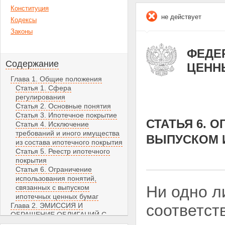
Конституция
не действует
Кодексы
Законы
ФЕДЕР
Содержание
ЦЕНН
Глава 1. Общие положения
Статья 1. Сфера
регулирования
Статья 2. Основные понятия
Статья 3. Ипотечное покрытие
СТАТЬЯ 6. 
Статья 4. Исключение
требований и иного имущества
ВЫПУСКОМ 
из состава ипотечного покрытия
Статья 5. Реестр ипотечного
покрытия
Статья 6. Ограничение
использования понятий,
Ни одно л
связанных с выпуском
ипотечных ценных бумаг
Глава 2. ЭМИССИЯ И
соответст
ОБРАЩЕНИЕ ОБЛИГАЦИЙ С
ИПОТЕЧНЫМ ПОКРЫТИЕМ