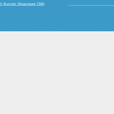
© Buzznet: Мониторинг СМИ
Статья 16. Погашение
облигаций с ипотечным
покрытием по требованию их
владельцев
Глава 3. ВЫДАЧА И ОБРАЩЕНИЕ
ИПОТЕЧНЫХ СЕРТИФИКАТОВ
УЧАСТИЯ
Статья 17. Лица, имеющие
право выдавать ипотечные
сертификаты участия
Статья 18. Договор
доверительного управления
ипотечным покрытием
Статья 19. Срок действия
договора доверительного
управления ипотечным
покрытием
Статья 20. Ипотечный
сертификат участия
Статья 21. Требования к
ипотечному покрытию
ипотечных сертификатов
участия
Статья 22. Обособление