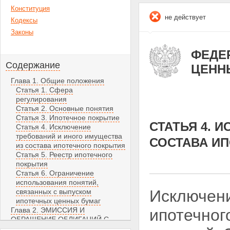
Конституция
не действует
Кодексы
Законы
ФЕДЕР
Содержание
ЦЕНН
Глава 1. Общие положения
Статья 1. Сфера
регулирования
Статья 2. Основные понятия
Статья 3. Ипотечное покрытие
СТАТЬЯ 4. 
Статья 4. Исключение
требований и иного имущества
СОСТАВА И
из состава ипотечного покрытия
Статья 5. Реестр ипотечного
покрытия
Статья 6. Ограничение
использования понятий,
Исключени
связанных с выпуском
ипотечных ценных бумаг
Глава 2. ЭМИССИЯ И
ипотечног
ОБРАЩЕНИЕ ОБЛИГАЦИЙ С
ИПОТЕЧНЫМ ПОКРЫТИЕМ