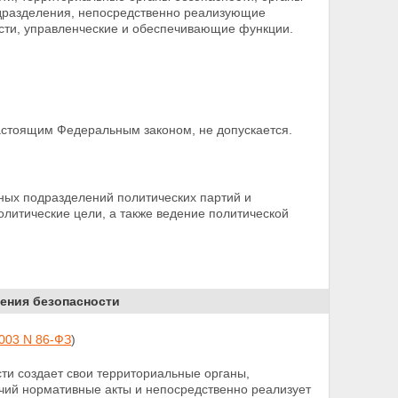
подразделения, непосредственно реализующие
сти, управленческие и обеспечивающие функции.
астоящим Федеральным законом, не допускается.
ных подразделений политических партий и
олитические цели,
а также ведение политической
чения безопасности
2003 N 86-ФЗ
)
ти создает свои территориальные органы,
очий нормативные акты и непосредственно реализует