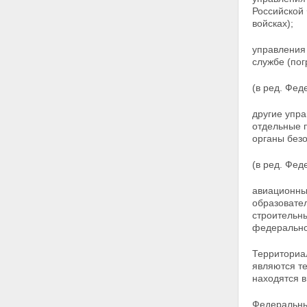
Российской
Статья 11. Разведывательная
войсках);
деятельность
Статья 11.1. Пограничная
деятельность
управления 
Статья 11.2. Обеспечение
службе (пог
информационной безопасности
Глава III. Полномочия органов
(в ред. Фед
федеральной службы
безопасности
другие упр
Статья 12. Обязанности
отдельные 
органов федеральной службы
органы безо
безопасности
Статья 13. Права органов
(в ред. Фед
федеральной службы
безопасности
авиационны
Статья 13.1. Применение
образовател
органами федеральной службы
строительн
безопасности мер
федерально
профилактики
Статья 14. Применение оружия,
Территориал
специальных средств и
являются т
физической силы
находятся в
Статья 15. Взаимодействие с
российскими и иностранными
Федеральны