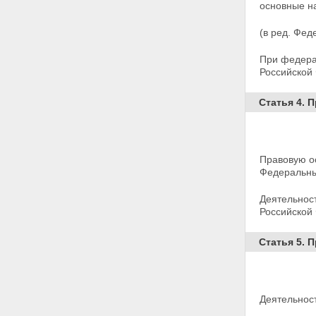
безопасности
основные н
Статьи 21 - 22 - Утратили силу.
Глава V. Контроль и надзор за
(в ред. Фед
деятельностью органов
федеральной службы
При федера
безопасности
Российской
Статья 23. Контроль за
деятельностью органов
Статья 4. 
федеральной службы
безопасности
Статья 24. Прокурорский
надзор
Глава VI. Заключительные
Правовую о
положения
Федеральны
Статья 25. О правопреемниках
органов федеральной службы
Деятельнос
безопасности
Российской
Статья 26. Вступление
настоящего Федерального
Статья 5. 
закона в силу
Деятельнос