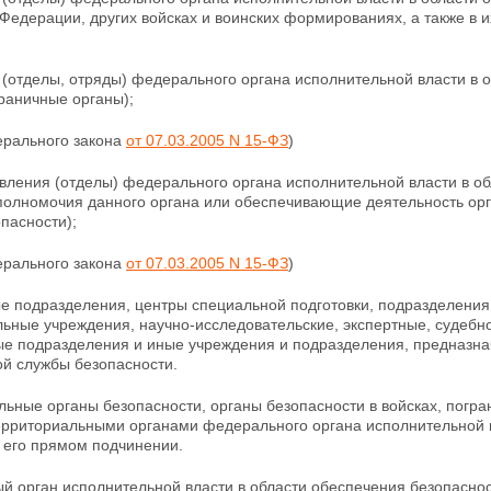
 Федерации, других
войсках и воинских формированиях, а также в 
(отделы, отряды) федерального органа исполнительной власти в 
раничные органы);
ерального закона
от 07.03.2005 N 15-ФЗ
)
авления (отделы) федерального органа исполнительной власти в 
полномочия данного органа или обеспечивающие
деятельность ор
пасности);
ерального закона
от 07.03.2005 N 15-ФЗ
)
е подразделения, центры специальной подготовки, подразделения
ьные учреждения, научно-исследовательские, экспертные, судебн
ые подразделения и иные учреждения и подразделения, предназна
й службы безопасности.
ьные органы безопасности, органы безопасности в войсках, погр
ерриториальными органами федерального органа исполнительной в
 его прямом подчинении.
й орган исполнительной власти в области обеспечения безопаснос