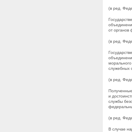
(в ред. Фед
Государств
объединени
от органов 
(в ред. Фед
Государств
объединени
морального
служебных 
(в ред. Фед
Полученные
и достоинс
службы безо
федеральны
(в ред. Фед
В случае н