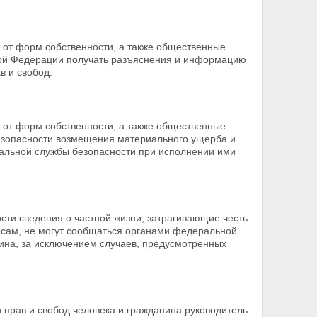
 от форм собственности, а также общественные
ской Федерации получать разъяснения и информацию
в и свобод.
 от форм собственности,
а также общественные
езопасности возмещения материального ущерба и
альной службы безопасности при исполнении ими
сти сведения о частной
жизни, затрагивающие честь
есам, не могут
сообщаться органами федеральной
нина, за исключением случаев, предусмотренных
прав и свобод человека и гражданина руководитель