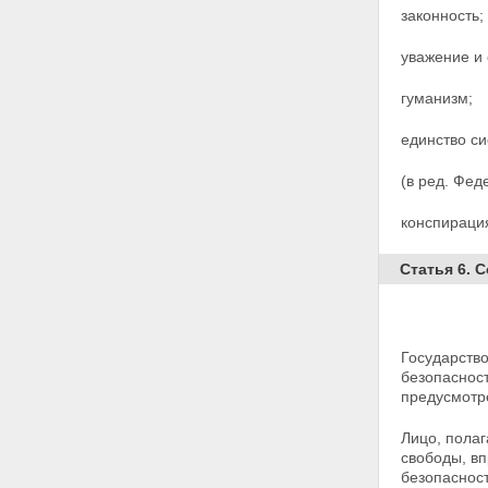
законность;
уважение и 
гуманизм;
единство с
(в ред. Фед
конспирация
Статья 6. 
Государств
безопасност
предусмотр
Лицо, пола
свободы, вп
безопасност