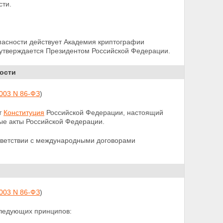
сти.
пасности действует
Академия криптографии
утверждается Президентом Российской Федерации.
ости
2003 N 86-ФЗ
)
т
Конституция
Российской Федерации, настоящий
ые акты Российской Федерации.
тветствии с международными договорами
2003 N 86-ФЗ
)
следующих принципов: