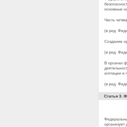
учреждениями
безопасност
Глава IV. Силы и средства
основные н
органов федеральной службы
безопасности
Часть четве
Статья 16. Сотрудники органов
федеральной службы
(в ред. Фед
безопасности
Статья 16.1. Служба в органах
федеральной службы
Создание о
безопасности
Статья 17. Правовая защита
(в ред. Фед
сотрудников органов
федеральной службы
В органах 
безопасности
деятельнос
Статья 18. Социальная
агитации и
поддержка сотрудников органов
федеральной службы
(в ред. Фед
безопасности
Статья 19. Лица,
Статья 3. 
содействующие органам
федеральной службы
безопасности
Статья 20. Информационное
обеспечение органов
Федеральны
федеральной службы
организует 