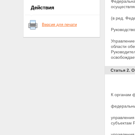
Федеральна
в деятельности федеральной
осуществля
Действия
службы безопасности
Статья 7. Защита сведений о
(в ред. Фед
федеральной службе
Версия для печати
безопасности
Руководств
Статья 7.1. Финансовое и
материально-техническое
Управление
обеспечение деятельности
области об
федеральной службы
Руководител
безопасности
освобождае
Глава II. Основные направления
деятельности органов
федеральной службы
Статья 2. 
безопасности
Статья 8. Направления
деятельности органов
федеральной службы
К органам 
безопасности
Статья 9.
федеральны
Контрразведывательная
деятельность
управления
Статья 9.1. Борьба с
субъектам 
терроризмом
Статья 10. Борьба с
управления
преступностью