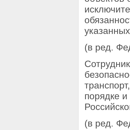
безопасности
Статьи 21 - 22 - Утратили силу.
исключите
Глава V. Контроль и надзор за
деятельностью органов
обязаннос
федеральной службы
безопасности
указанных
Статья 23. Контроль за
деятельностью органов
федеральной службы
(в ред. Ф
безопасности
Статья 24. Прокурорский
надзор
Сотрудник
Глава VI. Заключительные
положения
безопасно
Статья 25. О правопреемниках
органов федеральной службы
транспорт
безопасности
Статья 26. Вступление
порядке и
настоящего Федерального
закона в силу
Российско
(в ред. Ф