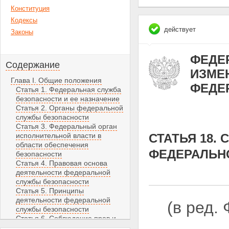
Конституция
Кодексы
действует
Законы
ФЕДЕР
Содержание
ИЗМЕН
Глава I. Общие положения
ФЕДЕ
Статья 1. Федеральная служба
безопасности и ее назначение
Статья 2. Органы федеральной
службы безопасности
Статья 3. Федеральный орган
исполнительной власти в
СТАТЬЯ 18.
области обеспечения
ФЕДЕРАЛЬН
безопасности
Статья 4. Правовая основа
деятельности федеральной
службы безопасности
Статья 5. Принципы
деятельности федеральной
(в ред.
службы безопасности
Статья 6. Соблюдение прав и
свобод человека и гражданина