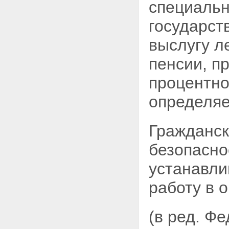
специальн
Статья 11. Разведывательная
деятельность
государст
Статья 11.1. Пограничная
деятельность
выслугу л
Статья 11.2. Обеспечение
информационной безопасности
пенсии, п
Глава III. Полномочия органов
федеральной службы
процентно
безопасности
Статья 12. Обязанности
определя
органов федеральной службы
безопасности
Статья 13. Права органов
Гражданск
федеральной службы
безопасности
безопасно
Статья 13.1. Применение
органами федеральной службы
устанавли
безопасности мер
профилактики
работу в 
Статья 14. Применение оружия,
специальных средств и
физической силы
Статья 15. Взаимодействие с
(в ред. Ф
российскими и иностранными