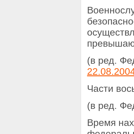
Военносл
безопасно
осуществл
превышающ
(в ред. Ф
22.08.200
Части вос
(в ред. Ф
Время нах
федеральн