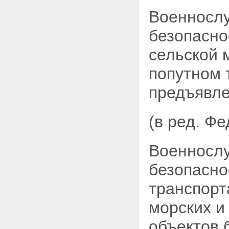
учреждениями
Глава IV. Силы и средства
Военносл
органов федеральной службы
безопасности
безопасно
Статья 16. Сотрудники органов
федеральной службы
сельской 
безопасности
Статья 16.1. Служба в органах
попутном 
федеральной службы
безопасности
предъявле
Статья 17. Правовая защита
сотрудников органов
федеральной службы
(в ред. Ф
безопасности
Статья 18. Социальная
поддержка сотрудников органов
Военносл
федеральной службы
безопасности
безопасно
Статья 19. Лица,
содействующие органам
транспорт
федеральной службы
безопасности
морских и
Статья 20. Информационное
обеспечение органов
федеральной службы
объектов 