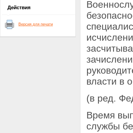
Военносл
в деятельности федеральной
Действия
службы безопасности
безопасно
Статья 7. Защита сведений о
федеральной службе
специалис
Версия для печати
безопасности
Статья 7.1. Финансовое и
исчислени
материально-техническое
обеспечение деятельности
засчитыва
федеральной службы
безопасности
зачислени
Глава II. Основные направления
деятельности органов
руководит
федеральной службы
безопасности
власти в 
Статья 8. Направления
деятельности органов
федеральной службы
безопасности
(в ред. Ф
Статья 9.
Контрразведывательная
деятельность
Время вып
Статья 9.1. Борьба с
терроризмом
службы бе
Статья 10. Борьба с
преступностью