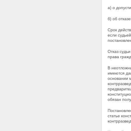
учреждениями
Глава IV. Силы и средства
а) о допус
органов федеральной службы
безопасности
б) об отка
Статья 16. Сотрудники органов
федеральной службы
Срок действ
безопасности
если судьей
Статья 16.1. Служба в органах
постановле
федеральной службы
безопасности
Отказ судь
Статья 17. Правовая защита
права гражд
сотрудников органов
федеральной службы
В неотложны
безопасности
имеются дан
Статья 18. Социальная
основании 
поддержка сотрудников органов
контрразве
федеральной службы
предварите
безопасности
конституцио
Статья 19. Лица,
обязан полу
содействующие органам
федеральной службы
Постановле
безопасности
статье конс
Статья 20. Информационное
контрразвед
обеспечение органов
федеральной службы