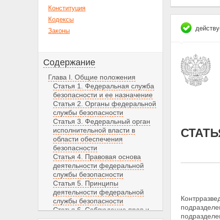
Конституция
Кодексы
действу
Законы
Содержание
Глава I. Общие положения
Статья 1. Федеральная служба
безопасности и ее назначение
Статья 2. Органы федеральной
службы безопасности
Статья 3. Федеральный орган
исполнительной власти в
СТАТЬ
области обеспечения
безопасности
Статья 4. Правовая основа
деятельности федеральной
службы безопасности
Статья 5. Принципы
деятельности федеральной
Контрразве
службы безопасности
подразделен
Статья 6. Соблюдение прав и
подразделе
свобод человека и гражданина