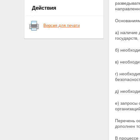
разведывате
в деятельности федеральной
Действия
направленн
службы безопасности
Статья 7. Защита сведений о
Основаниям
федеральной службе
Версия для печати
безопасности
а) наличие 
Статья 7.1. Финансовое и
государств,
материально-техническое
обеспечение деятельности
федеральной службы
б) необходи
безопасности
Глава II. Основные направления
в) необход
деятельности органов
федеральной службы
г) необход
безопасности
безопаснос
Статья 8. Направления
деятельности органов
д) необход
федеральной службы
безопасности
е) запросы
Статья 9.
организаци
Контрразведывательная
деятельность
Перечень о
Статья 9.1. Борьба с
дополнен т
терроризмом
Статья 10. Борьба с
В процессе
преступностью