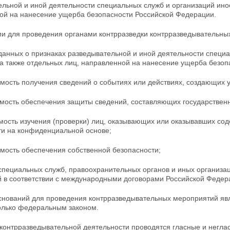
льной и иной деятельности специальных служб и организаций ино
ой на нанесение ущерба безопасности Российской Федерации.
и для проведения органами контрразведки контрразведывательны
данных о признаках разведывательной и иной деятельности специ
 а также отдельных лиц, направленной на нанесение ущерба безо
мость получения сведений о событиях или действиях, создающих 
имость обеспечения защиты сведений, составляющих государственн
имость изучения (проверки) лиц, оказывающих или оказывавших с
ти на конфиденциальной основе;
имость обеспечения собственной безопасности;
 специальных служб, правоохранительных органов и иных организа
й в соответствии с международными договорами Российской Федер
снований для проведения контрразведывательных мероприятий я
олько федеральным законом.
 контрразведывательной деятельности проводятся гласные и негла