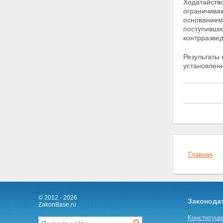
безопасности
Ходатайство
Статьи 21 - 22 - Утратили силу.
ограничива
Глава V. Контроль и надзор за
основанием 
деятельностью органов
поступивши
федеральной службы
контрразвед
безопасности
Статья 23. Контроль за
Результаты 
деятельностью органов
установлен
федеральной службы
безопасности
Статья 24. Прокурорский
надзор
Глава VI. Заключительные
положения
Статья 25. О правопреемниках
органов федеральной службы
безопасности
Статья 26. Вступление
Главная
настоящего Федерального
закона в силу
© 2012 - 2026
Законода
ZakonBase.ru
Конституци