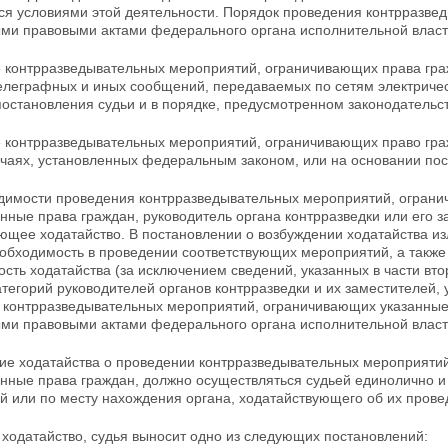
ся условиями этой деятельности. Порядок проведения контрразве
ми правовыми актами федерального органа исполнительной власти
 контрразведывательных мероприятий, ограничивающих права граж
телеграфных и
иных сообщений, передаваемых по сетям
электричес
постановления судьи и в порядке, предусмотренном законодательс
 контрразведывательных мероприятий, ограничивающих право гра
учаях, установленных федеральным законом, или на основании пос
димости проведения контрразведывательных мероприятий, ограни
онные права граждан,
руководитель органа контрразведки или его
з
ющее ходатайство. В постановлении о возбуждении ходатайства из
еобходимость в проведении соответствующих мероприятий, а такж
сть ходатайства (за исключением сведений, указанных в части вт
атегорий руководителей органов контрразведки и их заместителей
 контрразведывательных мероприятий, ограничивающих
указанные
ми правовыми актами федерального органа исполнительной власти
ие ходатайства о проведении контрразведывательных мероприятий
онные права граждан, должно осуществляться судьей единолично и
й или по месту нахождения органа, ходатайствующего об их прове
ходатайство, судья выносит одно из следующих постановлений: