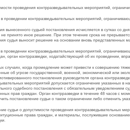
тимости проведения контрразведывательных мероприятий, огранич
зе в проведении контрразведывательных мероприятий, ограничиваю
ия вынесенного судьей постановления исчисляется в сутках со дня
 не принято иное решение. При этом течение срока не прерывает
ния судья выносит решение на основании вновь
представленных м
и в проведении контрразведывательных мероприятий, ограничиваю
ан, орган контрразведки, ходатайствующий об их проведении, впр
х случаях, когда промедление может привести к совершению тяжко
ные об угрозе государственной, военной, экономической или экол
мотивированного постановления
руководителя органа контрразведк
дывательных
мероприятий допускается ограничение указанных в на
льного судебного постановления с обязательным уведомлением суд
нных прав граждан. Орган контрразведки в течение 48 часов с мо
чить постановление судьи о таком ограничении либо отменить ука
ние судьи о допустимости проведения контрразведывательных ме
титуционные права граждан, и материалы,
послужившие основанием
ки.