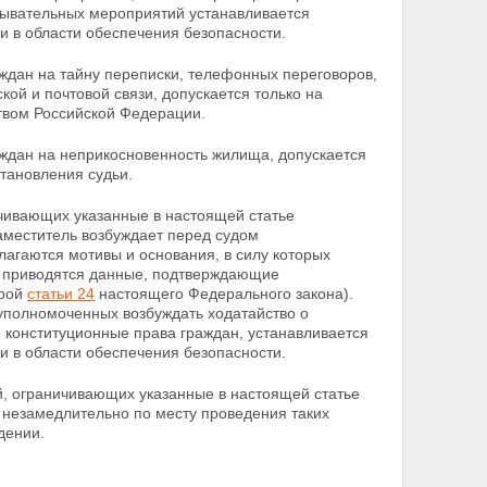
дывательных мероприятий устанавливается
 в области обеспечения безопасности.
дан на тайну переписки, телефонных переговоров,
кой и почтовой связи, допускается только на
твом Российской Федерации.
ждан на неприкосновенность жилища, допускается
тановления судьи.
чивающих указанные в настоящей статье
аместитель возбуждает перед судом
лагаются мотивы и основания, в силу которых
е приводятся данные, подтверждающие
орой
статьи 24
настоящего Федерального закона).
, уполномоченных
возбуждать ходатайство о
 конституционные права граждан, устанавливается
 в области обеспечения безопасности.
, ограничивающих указанные в настоящей статье
 незамедлительно по месту проведения таких
дении.