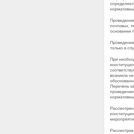
определяет
Статья 11. Разведывательная
нормативны
деятельность
Статья 11.1. Пограничная
Проведение
деятельность
почтовых, 
Статья 11.2. Обеспечение
основании 
информационной безопасности
Глава III. Полномочия органов
Проведение
федеральной службы
только в сл
безопасности
Статья 12. Обязанности
органов федеральной службы
При необхо
безопасности
конституци
Статья 13. Права органов
соответству
федеральной службы
возникла н
безопасности
обоснованно
Статья 13.1. Применение
Перечень к
органами федеральной службы
проведении
безопасности мер
нормативны
профилактики
Статья 14. Применение оружия,
Рассмотрен
специальных средств и
конституци
физической силы
мероприяти
Статья 15. Взаимодействие с
российскими и иностранными
Рассмотрев 