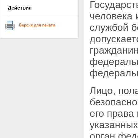
Государст
в деятельности федеральной
Действия
службы безопасности
человека 
Статья 7. Защита сведений о
федеральной службе
службой б
Версия для печати
безопасности
Статья 7.1. Финансовое и
допускает
материально-техническое
обеспечение деятельности
гражданин
федеральной службы
безопасности
федераль
Глава II. Основные направления
деятельности органов
федераль
федеральной службы
безопасности
Статья 8. Направления
Лицо, пол
деятельности органов
федеральной службы
безопасности
безопасно
Статья 9.
Контрразведывательная
его права
деятельность
Статья 9.1. Борьба с
указанных
терроризмом
Статья 10. Борьба с
орган фед
преступностью