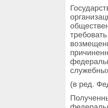
учреждениями
Глава IV. Силы и средства
Государст
органов федеральной службы
безопасности
организац
Статья 16. Сотрудники органов
федеральной службы
обществен
безопасности
Статья 16.1. Служба в органах
требовать
федеральной службы
безопасности
возмещени
Статья 17. Правовая защита
сотрудников органов
причиненн
федеральной службы
безопасности
федеральн
Статья 18. Социальная
поддержка сотрудников органов
служебных
федеральной службы
безопасности
Статья 19. Лица,
(в ред. Ф
содействующие органам
федеральной службы
безопасности
Полученны
Статья 20. Информационное
обеспечение органов
федеральной службы
федеральн