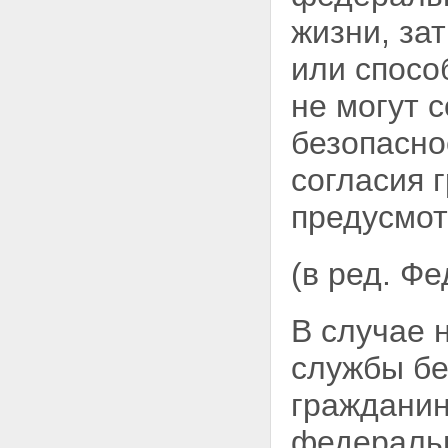
безопасности
Статьи 21 - 22 - Утратили силу.
жизни, за
Глава V. Контроль и надзор за
деятельностью органов
или спосо
федеральной службы
безопасности
не могут
с
Статья 23. Контроль за
деятельностью органов
безопасно
федеральной службы
безопасности
согласия 
Статья 24. Прокурорский
надзор
предусмо
Глава VI. Заключительные
положения
Статья 25. О правопреемниках
(в ред. Ф
органов федеральной службы
безопасности
Статья 26. Вступление
В случае 
настоящего Федерального
закона в силу
службы бе
гражданин
федеральн