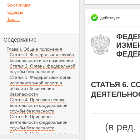
Конституция
Кодексы
действует
Законы
ФЕДЕР
Содержание
ИЗМЕН
Глава I. Общие положения
ФЕДЕ
Статья 1. Федеральная служба
безопасности и ее назначение
Статья 2. Органы федеральной
службы безопасности
Статья 3. Федеральный орган
исполнительной власти в
СТАТЬЯ 6. 
области обеспечения
ДЕЯТЕЛЬНО
безопасности
Статья 4. Правовая основа
деятельности федеральной
службы безопасности
Статья 5. Принципы
деятельности федеральной
(в ред
службы безопасности
Статья 6. Соблюдение прав и
свобод человека и гражданина