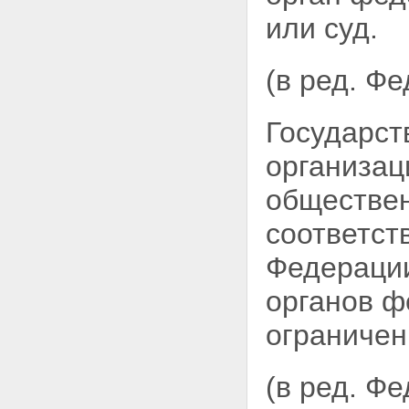
Статья 11. Разведывательная
или суд.
деятельность
Статья 11.1. Пограничная
деятельность
(в ред. Ф
Статья 11.2. Обеспечение
информационной безопасности
Глава III. Полномочия органов
Государст
федеральной службы
безопасности
организац
Статья 12. Обязанности
органов федеральной службы
обществен
безопасности
Статья 13. Права органов
соответст
федеральной службы
безопасности
Федерации
Статья 13.1. Применение
органами федеральной службы
органов ф
безопасности мер
профилактики
ограничен
Статья 14. Применение оружия,
специальных средств и
физической силы
Статья 15. Взаимодействие с
(в ред. Ф
российскими и иностранными