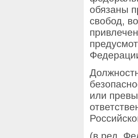
обязаны п
свобод, 
привлечен
предусмот
Федераци
Должност
безопасно
или превы
ответстве
Российско
(в ред. Ф