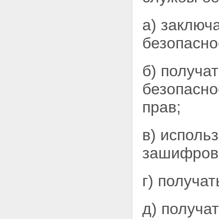
Статья 11. Разведывательная
деятельность
а) заключ
Статья 11.1. Пограничная
деятельность
безопасно
Статья 11.2. Обеспечение
информационной безопасности
Глава III. Полномочия органов
б) получа
федеральной службы
безопасности
безопасно
Статья 12. Обязанности
органов федеральной службы
прав;
безопасности
Статья 13. Права органов
федеральной службы
в) исполь
безопасности
Статья 13.1. Применение
зашифров
органами федеральной службы
безопасности мер
профилактики
Статья 14. Применение оружия,
г) получа
специальных средств и
физической силы
Статья 15. Взаимодействие с
д) получа
российскими и иностранными