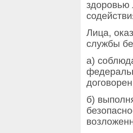
учреждениями
здоровью
Глава IV. Силы и средства
органов федеральной службы
содействи
безопасности
Статья 16. Сотрудники органов
федеральной службы
Лица, ока
безопасности
Статья 16.1. Служба в органах
службы бе
федеральной службы
безопасности
Статья 17. Правовая защита
а) соблюд
сотрудников органов
федеральной службы
федераль
безопасности
Статья 18. Социальная
договорен
поддержка сотрудников органов
федеральной службы
безопасности
Статья 19. Лица,
б) выполн
содействующие органам
федеральной службы
безопасно
безопасности
Статья 20. Информационное
возложен
обеспечение органов
федеральной службы