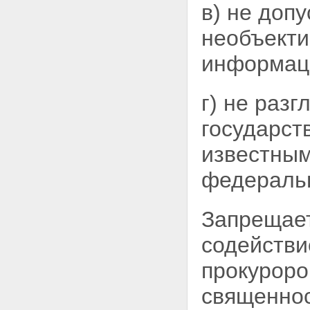
безопасности
в) не доп
Статьи 21 - 22 - Утратили силу.
Глава V. Контроль и надзор за
необъекти
деятельностью органов
федеральной службы
информац
безопасности
Статья 23. Контроль за
деятельностью органов
г) не раз
федеральной службы
безопасности
государст
Статья 24. Прокурорский
надзор
известным
Глава VI. Заключительные
положения
федеральн
Статья 25. О правопреемниках
органов федеральной службы
безопасности
Запрещает
Статья 26. Вступление
настоящего Федерального
содействи
закона в силу
прокуроро
священнос