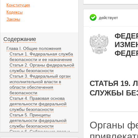
Конституция
Кодексы
действует
Законы
ФЕДЕР
Содержание
ИЗМЕН
Глава I. Общие положения
ФЕДЕ
Статья 1. Федеральная служба
безопасности и ее назначение
Статья 2. Органы федеральной
службы безопасности
Статья 3. Федеральный орган
исполнительной власти в
СТАТЬЯ 19.
области обеспечения
СЛУЖБЫ БЕ
безопасности
Статья 4. Правовая основа
деятельности федеральной
службы безопасности
Статья 5. Принципы
деятельности федеральной
Органы фе
службы безопасности
Статья 6. Соблюдение прав и
привлекат
свобод человека и гражданина