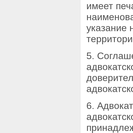
имеет печ
АДВОКАТСКОЙ ДЕЯТЕЛЬНОСТИ
И АДВОКАТУРЫ
наименова
Статья 20. Формы адвокатских
образований
указание 
Статья 21. Адвокатский кабинет
Статья 22. Коллегия адвокатов
территори
Статья 23. Адвокатское бюро
Статья 24. Юридическая
консультация
5. Соглаш
Статья 25. Соглашение об
оказании юридической помощи
Статья 26. Оказание
адвокатск
юридической помощи
гражданам Российской
доверител
Федерации бесплатно
Статья 27. Помощник адвоката
адвокатск
Статья 28. Стажер адвоката
Статья 29. Адвокатская палата
субъекта Российской
6. Адвока
Федерации
Статья 30. Собрание
адвокатск
(конференция) адвокатов
Статья 31. Совет адвокатской
принадлеж
палаты