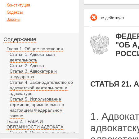
Конституция
Кодексы
не действует
Законы
ФЕДЕР
Содержание
"ОБ 
Глава 1. Общие положения
РОСС
Статья 1. Адвокатская
деятельность
Статья 2. Адвокат
Статья 3. Адвокатура и
государство
Статья 4. Законодательство об
СТАТЬЯ 21.
адвокатской деятельности и
адвокатуре
Статья 5. Использование
терминов, применяемых в
настоящем Федеральном
1. Адвока
законе
Глава 2. ПРАВА И
адвокатс
ОБЯЗАННОСТИ АДВОКАТА
Статья 6. Полномочия адвоката
Статья 7. Обязанности