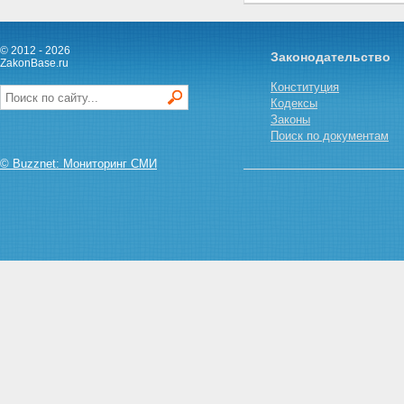
Всероссийского съезда
адвокатов
Статья 43. Приведение
© 2012 - 2026
организационно-правовых
Законодательство
ZakonBase.ru
форм коллегий адвокатов,
образованных до вступления в
Конституция
силу настоящего Федерального
Кодексы
закона, в соответствие с
Законы
настоящим Федеральным
Поиск по документам
законом
© Buzznet: Мониторинг СМИ
Статья 44. Обеспечение
оказания гражданам
Российской Федерации
юридической помощи
бесплатно, а также
юридической помощи по
назначению
Статья 45. Вступление в силу
настоящего Федерального
закона