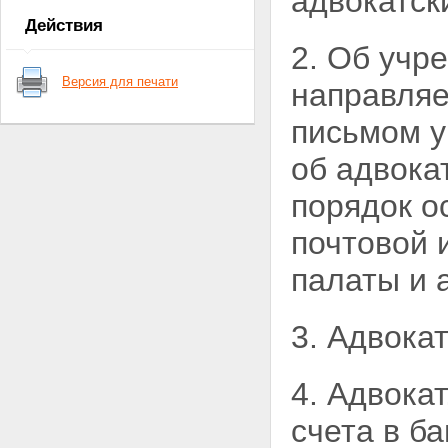
адвокатск
адвоката
Действия
Статья 8. Адвокатская тайна
2. Об учр
Глава 3. СТАТУС АДВОКАТА
Статья 9. Приобретение
Версия для печати
направляе
статуса адвоката
Статья 10. Допуск к
письмом у
квалификационному экзамену
Статья 11. Квалификационный
экзамен
об адвока
Статья 12. Присвоение статуса
адвоката
порядок о
Статья 13. Присяга адвоката
Статья 14. Реестры адвокатов
почтовой 
Статья 15. Внесение сведений
об адвокате в региональный
палаты и 
реестр
Статья 16. Приостановление
статуса адвоката
3. Адвока
Статья 17. Прекращение
статуса адвоката
Статья 18. Гарантии
4. Адвока
независимости адвоката
Статья 19. Страхование риска
счета в б
ответственности адвоката
Глава 4. ОРГАНИЗАЦИЯ