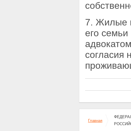
Статья 32. Ревизионная
собственн
комиссия
Статья 33. Квалификационная
комиссия
7. Жилые 
Статья 34. Имущество
адвокатской палаты
его семьи
Статья 35. Федеральная палата
адвокатов Российской
адвокатом
Федерации
Статья 36. Всероссийский
согласия 
съезд адвокатов
Статья 37. Совет Федеральной
проживающ
палаты адвокатов
Статья 38. Имущество
Федеральной палаты адвокатов
Статья 39. Общественные
объединения адвокатов
Глава 5. ЗАКЛЮЧИТЕЛЬНЫЕ И
ПЕРЕХОДНЫЕ ПОЛОЖЕНИЯ
Статья 40. Сохранение статуса
адвоката
Статья 41. Проведение
учредительных собраний
ФЕДЕРАЛ
Главная
(конференций) адвокатов
РОССИЙ
Статья 42. Проведение первого