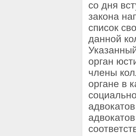
со дня вс
АДВОКАТСКОЙ ДЕЯТЕЛЬНОСТИ
И АДВОКАТУРЫ
закона на
Статья 20. Формы адвокатских
образований
список св
Статья 21. Адвокатский кабинет
Статья 22. Коллегия адвокатов
данной
ко
Статья 23. Адвокатское бюро
Статья 24. Юридическая
Указанный
консультация
Статья 25. Соглашение об
орган юст
оказании юридической помощи
Статья 26. Оказание
члены кол
юридической помощи
гражданам Российской
органе в 
Федерации бесплатно
Статья 27. Помощник адвоката
социально
Статья 28. Стажер адвоката
Статья 29. Адвокатская палата
адвокатов
субъекта Российской
Федерации
Статья 30. Собрание
адвокатов
(конференция) адвокатов
Статья 31. Совет адвокатской
соответст
палаты