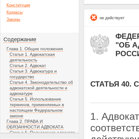
Конституция
Кодексы
не действует
Законы
ФЕДЕР
Содержание
"ОБ 
Глава 1. Общие положения
РОСС
Статья 1. Адвокатская
деятельность
Статья 2. Адвокат
Статья 3. Адвокатура и
государство
Статья 4. Законодательство об
СТАТЬЯ 40.
адвокатской деятельности и
адвокатуре
Статья 5. Использование
терминов, применяемых в
настоящем Федеральном
1. Адвока
законе
Глава 2. ПРАВА И
соответст
ОБЯЗАННОСТИ АДВОКАТА
Статья 6. Полномочия адвоката
Статья 7. Обязанности