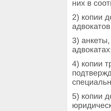
них в соо
Всероссийского съезда
адвокатов
Статья 43. Приведение
организационно-правовых
2) копии 
форм коллегий адвокатов,
образованных до вступления в
адвокатов
силу настоящего Федерального
закона, в соответствие с
настоящим Федеральным
3) анкеты
законом
Статья 44. Обеспечение
адвокатах
оказания гражданам
Российской Федерации
юридической помощи
4) копии 
бесплатно, а также
юридической помощи по
подтвержд
назначению
Статья 45. Вступление в силу
специальн
настоящего Федерального
закона
5) копии 
юридическ