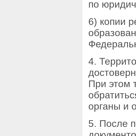
по юриди
6) копии 
образован
Федеральн
4. Террит
достоверн
При этом
обратитьс
органы и 
5. После 
документо