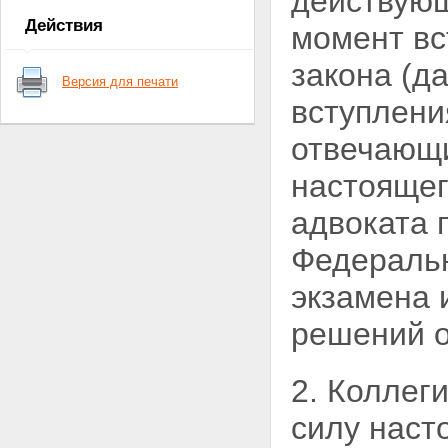
действующ
адвоката
Действия
момент вс
Статья 8. Адвокатская тайна
Глава 3. СТАТУС АДВОКАТА
закона (д
Статья 9. Приобретение
Версия для печати
статуса адвоката
вступлени
Статья 10. Допуск к
квалификационному экзамену
отвечающи
Статья 11. Квалификационный
экзамен
настояще
Статья 12. Присвоение статуса
адвоката
Статья 13. Присяга адвоката
адвоката 
Статья 14. Реестры адвокатов
Статья 15. Внесение сведений
Федеральн
об адвокате в региональный
реестр
экзамена 
Статья 16. Приостановление
статуса адвоката
решений о
Статья 17. Прекращение
статуса адвоката
Статья 18. Гарантии
2. Коллег
независимости адвоката
Статья 19. Страхование риска
силу наст
ответственности адвоката
Глава 4. ОРГАНИЗАЦИЯ