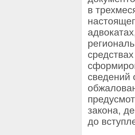
в трехмес
настоящег
адвокатах
региональ
средства
сформиро
сведений 
обжалован
предусмот
закона, д
до вступл