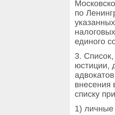
Статья 32. Ревизионная
Московск
комиссия
Статья 33. Квалификационная
по Ленинг
комиссия
Статья 34. Имущество
указанных
адвокатской палаты
Статья 35. Федеральная палата
налоговых
адвокатов Российской
Федерации
единого с
Статья 36. Всероссийский
съезд адвокатов
Статья 37. Совет Федеральной
3. Список
палаты адвокатов
Статья 38. Имущество
юстиции, 
Федеральной палаты адвокатов
Статья 39. Общественные
адвокатов
объединения адвокатов
Глава 5. ЗАКЛЮЧИТЕЛЬНЫЕ И
внесения 
ПЕРЕХОДНЫЕ ПОЛОЖЕНИЯ
Статья 40. Сохранение статуса
списку пр
адвоката
Статья 41. Проведение
учредительных собраний
1) личные
(конференций) адвокатов
Статья 42. Проведение первого