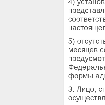
4) устано
Всероссийского съезда
адвокатов
представл
Статья 43. Приведение
организационно-правовых
соответст
форм коллегий адвокатов,
образованных до вступления в
настоящег
силу настоящего Федерального
закона, в соответствие с
настоящим Федеральным
законом
5) отсутс
Статья 44. Обеспечение
оказания гражданам
месяцев с
Российской Федерации
юридической помощи
предусмот
бесплатно, а также
юридической помощи по
Федеральн
назначению
Статья 45. Вступление в силу
формы адв
настоящего Федерального
закона
3. Лицо, 
осуществл