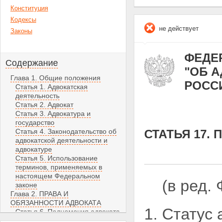
Конституция
Кодексы
не действует
Законы
ФЕДЕР
Содержание
"ОБ 
Глава 1. Общие положения
РОСС
Статья 1. Адвокатская
деятельность
Статья 2. Адвокат
Статья 3. Адвокатура и
государство
Статья 4. Законодательство об
СТАТЬЯ 17.
адвокатской деятельности и
адвокатуре
Статья 5. Использование
терминов, применяемых в
настоящем Федеральном
(в ред.
законе
Глава 2. ПРАВА И
ОБЯЗАННОСТИ АДВОКАТА
1. Статус
Статья 6. Полномочия адвоката
Статья 7. Обязанности