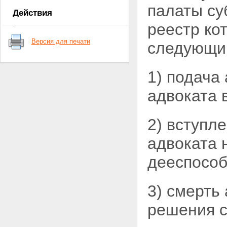
палаты су
адвоката
Действия
Статья 8. Адвокатская тайна
реестр ко
Глава 3. СТАТУС АДВОКАТА
Статья 9. Приобретение
Версия для печати
следующи
статуса адвоката
Статья 10. Допуск к
квалификационному экзамену
Статья 11. Квалификационный
1) подача
экзамен
Статья 12. Присвоение статуса
адвоката 
адвоката
Статья 13. Присяга адвоката
Статья 14. Реестры адвокатов
2) вступл
Статья 15. Внесение сведений
об адвокате в региональный
адвоката 
реестр
Статья 16. Приостановление
дееспосо
статуса адвоката
Статья 17. Прекращение
статуса адвоката
3) смерть
Статья 18. Гарантии
независимости адвоката
решения с
Статья 19. Страхование риска
ответственности адвоката
Глава 4. ОРГАНИЗАЦИЯ