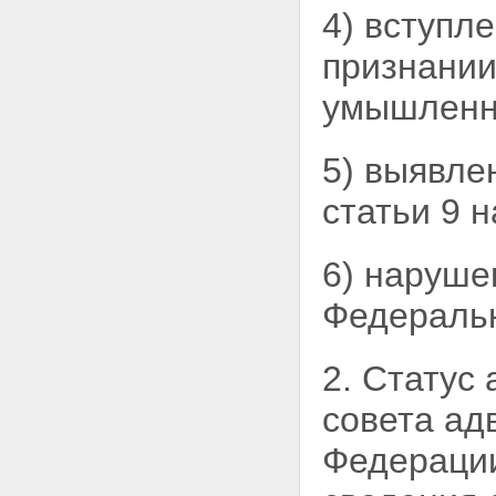
4) вступл
АДВОКАТСКОЙ ДЕЯТЕЛЬНОСТИ
И АДВОКАТУРЫ
признании
Статья 20. Формы адвокатских
образований
умышленно
Статья 21. Адвокатский кабинет
Статья 22. Коллегия адвокатов
Статья 23. Адвокатское бюро
Статья 24. Юридическая
5) выявле
консультация
Статья 25. Соглашение об
статьи 9 
оказании юридической помощи
Статья 26. Оказание
юридической помощи
6) наруше
гражданам Российской
Федерации бесплатно
Федеральн
Статья 27. Помощник адвоката
Статья 28. Стажер адвоката
Статья 29. Адвокатская палата
2. Статус
субъекта Российской
Федерации
совета ад
Статья 30. Собрание
(конференция) адвокатов
Федерации
Статья 31. Совет адвокатской
палаты