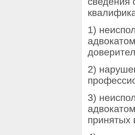
сведения 
Статья 32. Ревизионная
комиссия
квалифика
Статья 33. Квалификационная
комиссия
Статья 34. Имущество
1) неиспо
адвокатской палаты
Статья 35. Федеральная палата
адвокатом
адвокатов Российской
Федерации
Статья 36. Всероссийский
доверител
съезд адвокатов
Статья 37. Совет Федеральной
палаты адвокатов
2) наруше
Статья 38. Имущество
Федеральной палаты адвокатов
профессио
Статья 39. Общественные
объединения адвокатов
Глава 5. ЗАКЛЮЧИТЕЛЬНЫЕ И
3) неиспо
ПЕРЕХОДНЫЕ ПОЛОЖЕНИЯ
Статья 40. Сохранение статуса
адвокатом
адвоката
Статья 41. Проведение
принятых 
учредительных собраний
(конференций) адвокатов
Статья 42. Проведение первого