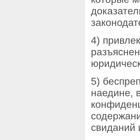
Всероссийского съезда
адвокатов
доказател
Статья 43. Приведение
организационно-правовых
законодат
форм коллегий адвокатов,
образованных до вступления в
силу настоящего Федерального
4) привле
закона, в соответствие с
настоящим Федеральным
разъяснен
законом
Статья 44. Обеспечение
юридичес
оказания гражданам
Российской Федерации
юридической помощи
5) беспре
бесплатно, а также
юридической помощи по
наедине, 
назначению
Статья 45. Вступление в силу
конфиденц
настоящего Федерального
закона
содержани
свиданий 