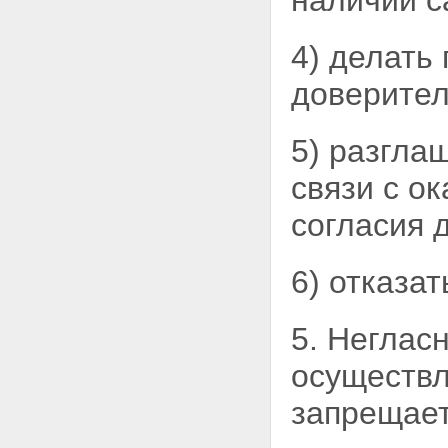
наличии с
4) делать
доверител
5) разгла
связи с
ок
согласия 
6) отказа
5. Неглас
осуществл
запрещает