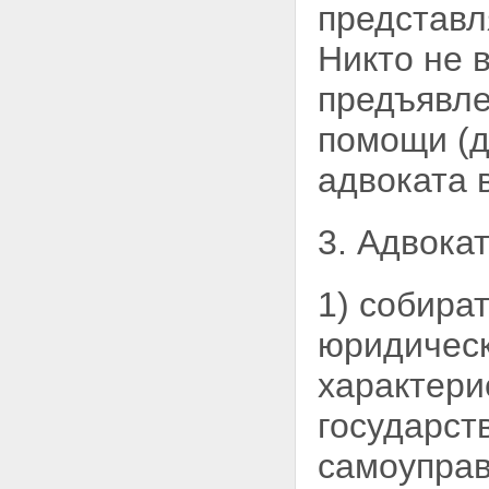
представ
АДВОКАТСКОЙ ДЕЯТЕЛЬНОСТИ
И АДВОКАТУРЫ
Никто не 
Статья 20. Формы адвокатских
образований
предъявле
Статья 21. Адвокатский кабинет
Статья 22. Коллегия адвокатов
помощи (д
Статья 23. Адвокатское бюро
Статья 24. Юридическая
адвоката 
консультация
Статья 25. Соглашение об
оказании юридической помощи
3. Адвокат
Статья 26. Оказание
юридической помощи
гражданам Российской
Федерации бесплатно
1) собира
Статья 27. Помощник адвоката
Статья 28. Стажер адвоката
юридическ
Статья 29. Адвокатская палата
субъекта Российской
характери
Федерации
Статья 30. Собрание
государст
(конференция) адвокатов
Статья 31. Совет адвокатской
самоуправ
палаты