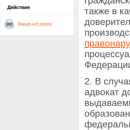
гражданс
адвоката
Действия
также в к
Статья 8. Адвокатская тайна
Глава 3. СТАТУС АДВОКАТА
доверител
Статья 9. Приобретение
Версия для печати
статуса адвоката
производс
Статья 10. Допуск к
квалификационному экзамену
правонар
Статья 11. Квалификационный
экзамен
процессуа
Статья 12. Присвоение статуса
адвоката
Статья 13. Присяга адвоката
Федераци
Статья 14. Реестры адвокатов
Статья 15. Внесение сведений
об адвокате в региональный
2. В случ
реестр
Статья 16. Приостановление
адвокат д
статуса адвоката
Статья 17. Прекращение
выдаваем
статуса адвоката
Статья 18. Гарантии
образован
независимости адвоката
Статья 19. Страхование риска
федеральн
ответственности адвоката
Глава 4. ОРГАНИЗАЦИЯ