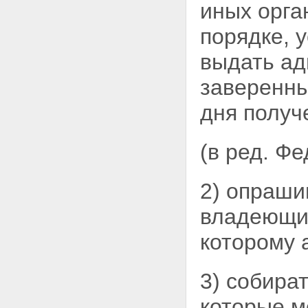
Статья 32. Ревизионная
иных орга
комиссия
Статья 33. Квалификационная
порядке, 
комиссия
Статья 34. Имущество
выдать ад
адвокатской палаты
Статья 35. Федеральная палата
заверенны
адвокатов Российской
Федерации
дня получ
Статья 36. Всероссийский
съезд адвокатов
Статья 37. Совет Федеральной
(в ред. Ф
палаты адвокатов
Статья 38. Имущество
Федеральной палаты адвокатов
2) опраши
Статья 39. Общественные
объединения адвокатов
владеющих
Глава 5. ЗАКЛЮЧИТЕЛЬНЫЕ И
ПЕРЕХОДНЫЕ ПОЛОЖЕНИЯ
которому 
Статья 40. Сохранение статуса
адвоката
Статья 41. Проведение
учредительных собраний
3) собира
(конференций) адвокатов
Статья 42. Проведение первого
которые м