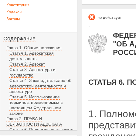
Конституция
Кодексы
не действует
Законы
ФЕДЕР
Содержание
"ОБ 
Глава 1. Общие положения
РОСС
Статья 1. Адвокатская
деятельность
Статья 2. Адвокат
Статья 3. Адвокатура и
государство
Статья 4. Законодательство об
СТАТЬЯ 6. 
адвокатской деятельности и
адвокатуре
Статья 5. Использование
терминов, применяемых в
настоящем Федеральном
1. Полном
законе
Глава 2. ПРАВА И
представи
ОБЯЗАННОСТИ АДВОКАТА
Статья 6. Полномочия адвоката
Статья 7. Обязанности