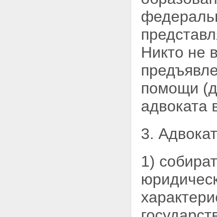
АДВОКАТСКОЙ ДЕЯТЕЛЬНОСТИ
федеральн
И АДВОКАТУРЫ
Статья 20. Формы адвокатских
представ
образований
Статья 21. Адвокатский кабинет
Никто не 
Статья 22. Коллегия адвокатов
Статья 23. Адвокатское бюро
предъявле
Статья 24. Юридическая
консультация
помощи (д
Статья 25. Соглашение об
оказании юридической помощи
адвоката 
Статья 26. Оказание
юридической помощи
гражданам Российской
3. Адвокат
Федерации бесплатно
Статья 27. Помощник адвоката
Статья 28. Стажер адвоката
Статья 29. Адвокатская палата
1) собира
субъекта Российской
Федерации
юридическ
Статья 30. Собрание
(конференция) адвокатов
характери
Статья 31. Совет адвокатской
палаты
государст