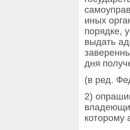
Статья 32. Ревизионная
комиссия
самоуправ
Статья 33. Квалификационная
комиссия
иных орга
Статья 34. Имущество
адвокатской палаты
порядке, 
Статья 35. Федеральная палата
адвокатов Российской
выдать ад
Федерации
Статья 36. Всероссийский
заверенны
съезд адвокатов
Статья 37. Совет Федеральной
дня получ
палаты адвокатов
Статья 38. Имущество
Федеральной палаты адвокатов
(в ред. Ф
Статья 39. Общественные
объединения адвокатов
Глава 5. ЗАКЛЮЧИТЕЛЬНЫЕ И
2) опраши
ПЕРЕХОДНЫЕ ПОЛОЖЕНИЯ
Статья 40. Сохранение статуса
владеющих
адвоката
Статья 41. Проведение
которому 
учредительных собраний
(конференций) адвокатов
Статья 42. Проведение первого