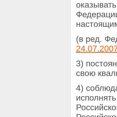
оказыват
Федерации
настоящи
(в ред. Ф
24.07.200
3) постоя
свою ква
4) соблюд
исполнять
Российско