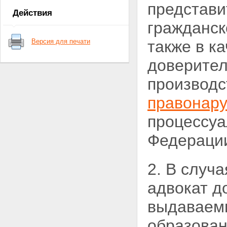
представи
адвоката
Действия
Статья 8. Адвокатская тайна
гражданс
Глава 3. СТАТУС АДВОКАТА
Статья 9. Приобретение
Версия для печати
также в к
статуса адвоката
Статья 10. Допуск к
доверител
квалификационному экзамену
Статья 11. Квалификационный
производс
экзамен
Статья 12. Присвоение статуса
правонар
адвоката
Статья 13. Присяга адвоката
процессуа
Статья 14. Реестры адвокатов
Статья 15. Внесение сведений
об адвокате в региональный
Федераци
реестр
Статья 16. Приостановление
статуса адвоката
2. В случ
Статья 17. Прекращение
статуса адвоката
адвокат д
Статья 18. Гарантии
независимости адвоката
выдаваем
Статья 19. Страхование риска
ответственности адвоката
образован
Глава 4. ОРГАНИЗАЦИЯ