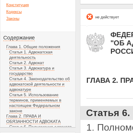
Конституция
Кодексы
не действует
Законы
ФЕДЕР
Содержание
"ОБ 
Глава 1. Общие положения
РОСС
Статья 1. Адвокатская
деятельность
Статья 2. Адвокат
Статья 3. Адвокатура и
государство
Статья 4. Законодательство об
ГЛАВА 2. П
адвокатской деятельности и
адвокатуре
Статья 5. Использование
терминов, применяемых в
настоящем Федеральном
Статья 6
законе
Глава 2. ПРАВА И
ОБЯЗАННОСТИ АДВОКАТА
1. Полном
Статья 6. Полномочия адвоката
Статья 7. Обязанности