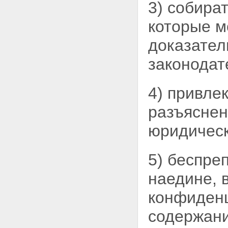
Всероссийского съезда
3) собира
адвокатов
Статья 43. Приведение
которые м
организационно-правовых
форм коллегий адвокатов,
доказател
образованных до вступления в
силу настоящего Федерального
законодат
закона, в соответствие с
настоящим Федеральным
законом
4) привле
Статья 44. Обеспечение
оказания гражданам
разъяснен
Российской Федерации
юридической помощи
юридичес
бесплатно, а также
юридической помощи по
назначению
5) беспре
Статья 45. Вступление в силу
настоящего Федерального
наедине, 
закона
конфиденц
содержани