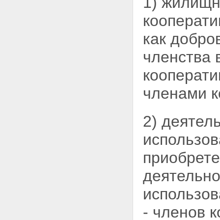
1) жилищн
Статья 32. Выплата
действительной стоимости пая
кооперати
при прекращении членства в
кооперативе
как добро
Глава 4. Управление
кооперативом
членства 
Статья 33. Органы кооператива
Статья 34. Общее собрание
кооперати
членов кооператива
Статья 35. Внеочередное
членами к
общее собрание членов
кооператива
Статья 36. Общее собрание
членов кооператива в форме
2) деятел
заочного голосования
Статья 37. Информация о
использов
проведении общего собрания
членов кооператива
приобрете
Статья 38. Кворум общего
собрания членов кооператива
деятельно
Статья 39. Счетная комиссия
Статья 40. Подсчет голосов при
использов
голосовании
Статья 41. Общее собрание
- членов 
членов кооператива в форме