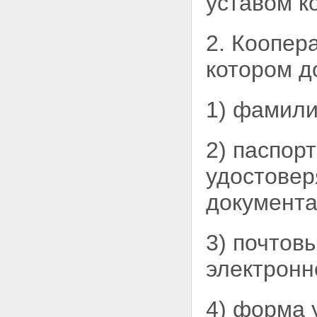
уставом
к
2. Коопер
котором д
1) фамили
2) паспор
удостове
документа
3) почтов
электронн
4) форма 