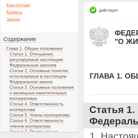
Конституция
действует
Кодексы
Законы
ФЕДЕР
Содержание
"О Ж
Глава 1. Общие положения
Статья 1. Отношения,
регулируемые настоящим
Федеральным законом
Статья 2. Основные понятия,
ГЛАВА 1. О
используемые в настоящем
Федеральном законе
Статья 3. Основные положения
о жилищных накопительных
кооперативах
Статья 4. Ответственность
Статья 1
кооператива
Статья 5. Члены кооператива
Федераль
Статья 6. Ответственность
членов кооператива
Статья 7. Права членов
1. Настоя
кооператива