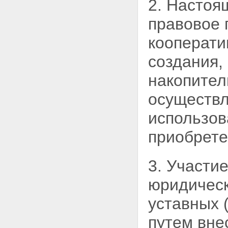
2. Настоя
кооператива по привлечению и
использованию денежных
правовое
средств граждан на
приобретение жилых
кооперати
помещений
Статья 17. Предоставление
создания,
кооперативом информации о
деятельности кооператива по
накопител
привлечению и использованию
денежных средств граждан на
осуществл
приобретение жилых
помещений
использо
Статья 18. Предоставление
документов кооператива
приобрет
членам кооператива
Статья 19. Порядок
предоставления кооперативом
3. Участи
информации и документов
Статья 20. Годовой отчет
юридическ
кооператива
Статья 21. Порядок раскрытия
уставных 
информации кооперативом
Статья 22 - Утратила силу.
путем вне
Статья 23. Источники