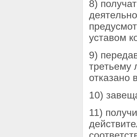
8) получа
деятельно
предусмо
уставом к
9) переда
третьему 
отказано 
10) завещ
11) получ
действите
соответст