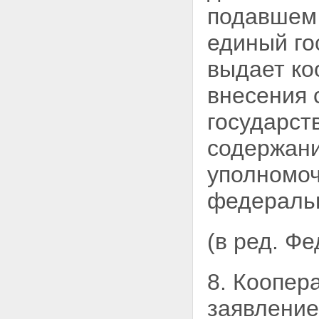
подавшем 
единый го
выдает ко
внесения 
государст
содержани
уполномо
федеральн
(в ред. Ф
8. Коопер
заявлени