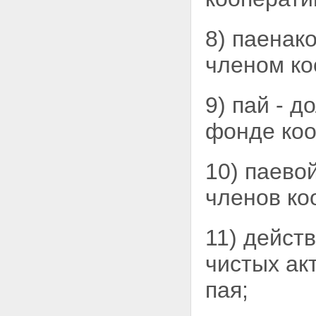
накопительных кооперативов
Глава 6. Переходные положения
8) паенак
и вступление в силу настоящего
Федерального закона
членом ко
Статья 57. Переходные
положения
Статья 58. Вступление в силу
настоящего Федерального
9) пай - 
закона
фонде коо
10) паево
членов ко
11) дейст
чистых
ак
пая;