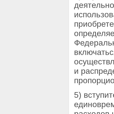
Статья 49. Нормативы оценки
деятельно
финансовой устойчивости
деятельности кооператива
использов
Статья 50. Контроль за
деятельностью кооператива по
приобрете
привлечению и использованию
денежных средств граждан на
определяе
приобретение жилых
помещений
Федеральн
Статья 51. Права
федерального органа
включатьс
исполнительной власти,
осуществляющего функции по
осуществл
контролю и надзору в сфере
финансовых рынков, при
и распред
осуществлении контроля за
деятельностью кооператива по
пропорцио
привлечению и использованию
денежных средств граждан на
приобретение жилых
5) вступи
помещений
Статья 52. Полномочия
единоврем
федерального органа
исполнительной власти,
расходов 
осуществляющего функции по