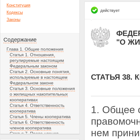
Конституция
действует
Кодексы
Законы
ФЕДЕР
Содержание
"О Ж
Глава 1. Общие положения
Статья 1. Отношения,
регулируемые настоящим
Федеральным законом
Статья 2. Основные понятия,
СТАТЬЯ 38.
используемые в настоящем
Федеральном законе
Статья 3. Основные положения
о жилищных накопительных
кооперативах
Статья 4. Ответственность
1. Общее 
кооператива
Статья 5. Члены кооператива
правомочн
Статья 6. Ответственность
членов кооператива
нем прини
Статья 7. Права членов
кооператива