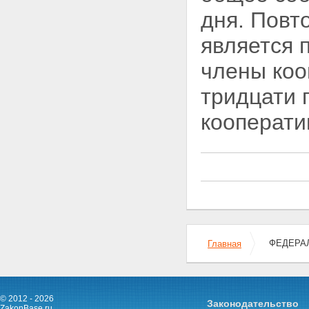
финансирования деятельности
кооператива
дня. Повт
Статья 24. Паевые взносы
членов кооператива
является 
Статья 25. Вступительные
членские взносы и членские
члены коо
взносы
Статья 26. Использование
тридцати 
кооперативом паевого фонда
кооператива
кооперати
Статья 27. Формы участия в
деятельности кооператива
Статья 28. Приобретение или
строительство кооперативом
жилого помещения для члена
кооператива
Статья 29. Передача жилого
помещения в пользование
члену кооператива
Статья 30. Приобретение
ФЕДЕРАЛ
Главная
членом кооператива права
собственности на жилое
помещение
Статья 31. Выселение из жилых
помещений кооператива
© 2012 - 2026
Законодательство
ZakonBase.ru