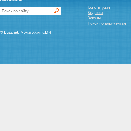
Статья 32. Выплата
действительной стоимости пая
Конституция
при прекращении членства в
Кодексы
кооперативе
Законы
Глава 4. Управление
Поиск по документам
кооперативом
© Buzznet: Мониторинг СМИ
Статья 33. Органы кооператива
Статья 34. Общее собрание
членов кооператива
Статья 35. Внеочередное
общее собрание членов
кооператива
Статья 36. Общее собрание
членов кооператива в форме
заочного голосования
Статья 37. Информация о
проведении общего собрания
членов кооператива
Статья 38. Кворум общего
собрания членов кооператива
Статья 39. Счетная комиссия
Статья 40. Подсчет голосов при
голосовании
Статья 41. Общее собрание
членов кооператива в форме