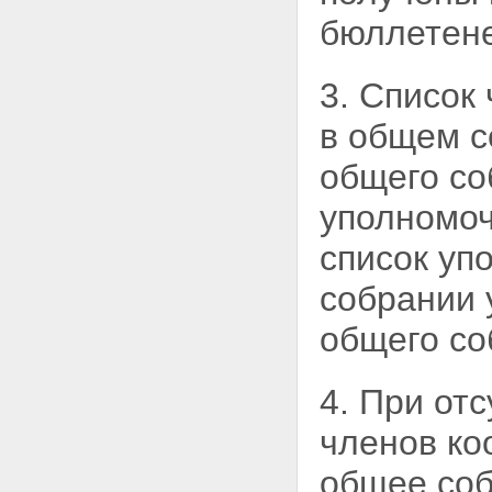
кооператива по привлечению и
бюллетен
использованию денежных
средств граждан на
приобретение жилых
3. Список
помещений
Статья 17. Предоставление
в общем с
кооперативом информации о
деятельности кооператива по
общего со
привлечению и использованию
денежных средств граждан на
уполномоч
приобретение жилых
помещений
список уп
Статья 18. Предоставление
документов кооператива
собрании 
членам кооператива
Статья 19. Порядок
общего со
предоставления кооперативом
информации и документов
Статья 20. Годовой отчет
4. При от
кооператива
Статья 21. Порядок раскрытия
членов ко
информации кооперативом
Статья 22 - Утратила силу.
общее со
Статья 23. Источники