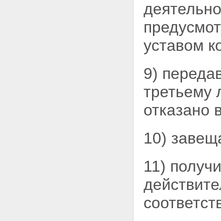
финансирования деятельности
деятельно
кооператива
Статья 24. Паевые взносы
предусмо
членов кооператива
Статья 25. Вступительные
уставом к
членские взносы и членские
взносы
Статья 26. Использование
9) переда
кооперативом паевого фонда
кооператива
третьему 
Статья 27. Формы участия в
деятельности кооператива
отказано 
Статья 28. Приобретение или
строительство кооперативом
жилого помещения для члена
10) завещ
кооператива
Статья 29. Передача жилого
помещения в пользование
члену кооператива
11) получ
Статья 30. Приобретение
членом кооператива права
действите
собственности на жилое
помещение
соответст
Статья 31. Выселение из жилых
помещений кооператива