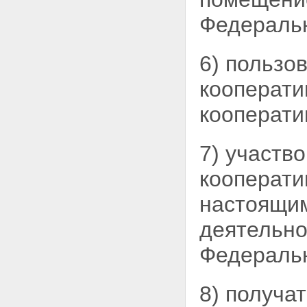
кооператива по привлечению и
Федераль
использованию денежных
средств граждан на
приобретение жилых
6) пользо
помещений
Статья 17. Предоставление
кооперати
кооперативом информации о
деятельности кооператива по
кооперати
привлечению и использованию
денежных средств граждан на
приобретение жилых
7) участв
помещений
Статья 18. Предоставление
документов кооператива
кооперати
членам кооператива
Статья 19. Порядок
настоящ
предоставления кооперативом
информации и документов
деятельно
Статья 20. Годовой отчет
кооператива
Федераль
Статья 21. Порядок раскрытия
информации кооперативом
Статья 22 - Утратила силу.
8) получа
Статья 23. Источники