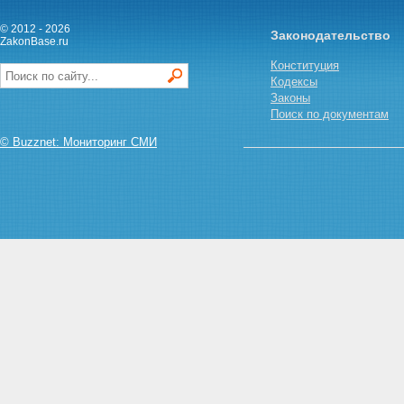
Статья 49. Нормативы оценки
финансовой устойчивости
© 2012 - 2026
Законодательство
деятельности кооператива
ZakonBase.ru
Статья 50. Контроль за
Конституция
деятельностью кооператива по
Кодексы
привлечению и использованию
Законы
денежных средств граждан на
Поиск по документам
приобретение жилых
помещений
© Buzznet: Мониторинг СМИ
Статья 51. Права
федерального органа
исполнительной власти,
осуществляющего функции по
контролю и надзору в сфере
финансовых рынков, при
осуществлении контроля за
деятельностью кооператива по
привлечению и использованию
денежных средств граждан на
приобретение жилых
помещений
Статья 52. Полномочия
федерального органа
исполнительной власти,
осуществляющего функции по