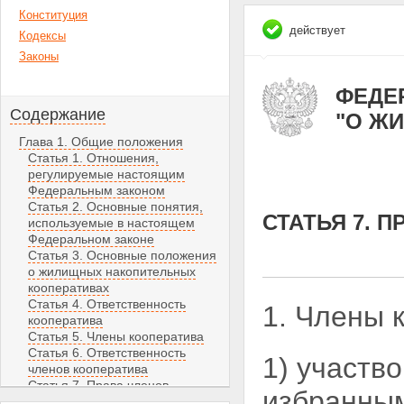
Конституция
действует
Кодексы
Законы
ФЕДЕР
Содержание
"О Ж
Глава 1. Общие положения
Статья 1. Отношения,
регулируемые настоящим
Федеральным законом
Статья 2. Основные понятия,
СТАТЬЯ 7. 
используемые в настоящем
Федеральном законе
Статья 3. Основные положения
о жилищных накопительных
кооперативах
Статья 4. Ответственность
1. Члены 
кооператива
Статья 5. Члены кооператива
Статья 6. Ответственность
1) участв
членов кооператива
Статья 7. Права членов
избранным
кооператива