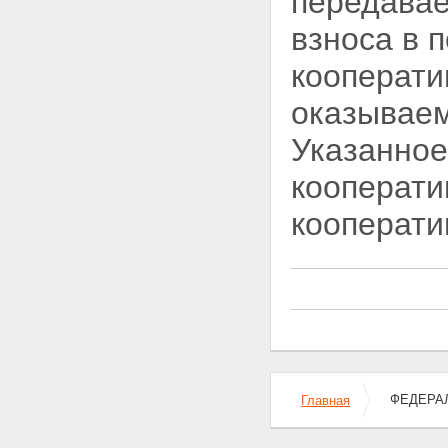
передавае
собрания уполномоченных
Статья 42. Правление
взноса в 
кооператива
Статья 43. Ревизионная
кооперати
комиссия (ревизор)
кооператива
оказываем
Статья 44. Исполнительные
органы кооператива
Указанное
Статья 45. Требования к
должностным лицам
кооперати
кооператива
Статья 46. Ответственность
кооперати
должностных лиц кооператива
Глава 5. Обеспечение
финансовой устойчивости
деятельности кооператива и
контроль за деятельностью
кооператива
Статья 47. Основные
требования к обеспечению
финансовой устойчивости
деятельности кооператива
ФЕДЕРАЛ
Статья 48. Ограничения
Главная
совершения кооперативом
сделок