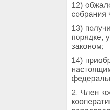
Статья 32. Выплата
12) обжал
действительной стоимости пая
при прекращении членства в
собрания 
кооперативе
Глава 4. Управление
кооперативом
13) получ
Статья 33. Органы кооператива
Статья 34. Общее собрание
порядке,
членов кооператива
Статья 35. Внеочередное
законом;
общее собрание членов
кооператива
Статья 36. Общее собрание
14) приоб
членов кооператива в форме
заочного голосования
настоящи
Статья 37. Информация о
проведении общего собрания
членов кооператива
федераль
Статья 38. Кворум общего
собрания членов кооператива
Статья 39. Счетная комиссия
2. Член к
Статья 40. Подсчет голосов при
голосовании
кооперати
Статья 41. Общее собрание
членов кооператива в форме