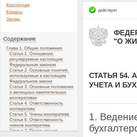
Конституция
действует
Кодексы
Законы
ФЕДЕР
Содержание
"О Ж
Глава 1. Общие положения
Статья 1. Отношения,
регулируемые настоящим
Федеральным законом
Статья 2. Основные понятия,
СТАТЬЯ 54.
используемые в настоящем
Федеральном законе
УЧЕТА И БУ
Статья 3. Основные положения
о жилищных накопительных
кооперативах
Статья 4. Ответственность
кооператива
1. Ведени
Статья 5. Члены кооператива
Статья 6. Ответственность
членов кооператива
бухгалтер
Статья 7. Права членов
кооператива