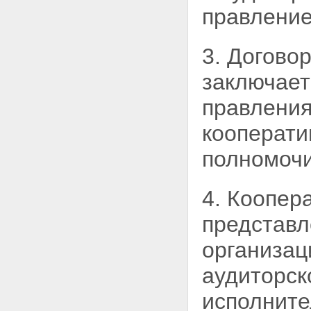
правление
кооператива по привлечению и
использованию денежных
средств граждан на
приобретение жилых
3. Догово
помещений
Статья 17. Предоставление
заключает
кооперативом информации о
деятельности кооператива по
правления
привлечению и использованию
денежных средств граждан на
кооперати
приобретение жилых
помещений
полномочи
Статья 18. Предоставление
документов кооператива
членам кооператива
4. Коопер
Статья 19. Порядок
предоставления кооперативом
представл
информации и документов
Статья 20. Годовой отчет
организац
кооператива
Статья 21. Порядок раскрытия
аудиторск
информации кооперативом
Статья 22 - Утратила силу.
исполните
Статья 23. Источники