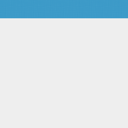
Статья 32. Выплата
действительной стоимости пая
при прекращении членства в
кооперативе
Глава 4. Управление
кооперативом
Статья 33. Органы кооператива
Статья 34. Общее собрание
членов кооператива
Статья 35. Внеочередное
общее собрание членов
кооператива
Статья 36. Общее собрание
членов кооператива в форме
заочного голосования
Статья 37. Информация о
проведении общего собрания
членов кооператива
Статья 38. Кворум общего
собрания членов кооператива
Статья 39. Счетная комиссия
Статья 40. Подсчет голосов при
голосовании
Статья 41. Общее собрание
членов кооператива в форме