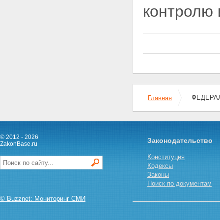
финансирования деятельности
контролю 
кооператива
Статья 24. Паевые взносы
членов кооператива
Статья 25. Вступительные
членские взносы и членские
взносы
Статья 26. Использование
кооперативом паевого фонда
кооператива
Статья 27. Формы участия в
деятельности кооператива
ФЕДЕРАЛ
Главная
Статья 28. Приобретение или
строительство кооперативом
жилого помещения для члена
кооператива
© 2012 - 2026
Законодательство
Статья 29. Передача жилого
ZakonBase.ru
помещения в пользование
Конституция
члену кооператива
Кодексы
Статья 30. Приобретение
Законы
членом кооператива права
Поиск по документам
собственности на жилое
помещение
© Buzznet: Мониторинг СМИ
Статья 31. Выселение из жилых
помещений кооператива