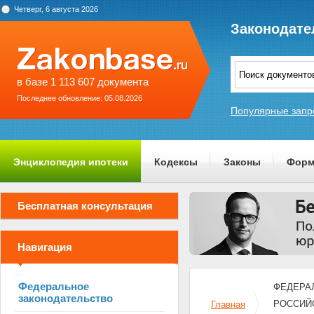
Четверг, 6 августа 2026
Законодате
в базе 1 113 607 документа
Последнее обновление: 05.08.2026
Популярные запр
Энциклопедия ипотеки
Кодексы
Законы
Форм
О проекте
Бесплатная консультация
Навигация
Федеральное
ФЕДЕРАЛ
законодательство
РОССИЙ
Главная