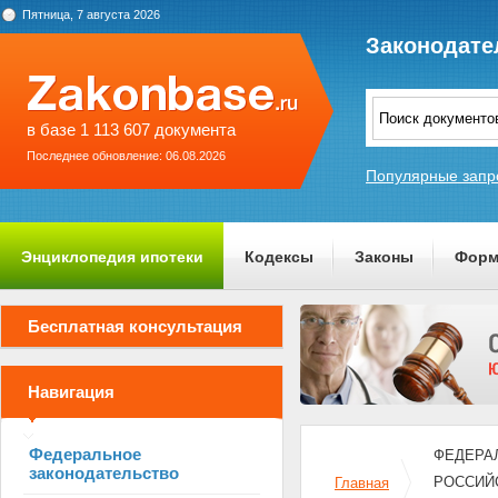
Пятница, 7 августа 2026
Законодате
в базе 1 113 607 документа
Последнее обновление: 06.08.2026
Популярные запр
Энциклопедия ипотеки
Кодексы
Законы
Форм
О проекте
Бесплатная консультация
Навигация
Федеральное
ФЕДЕРАЛ
законодательство
РОССИЙ
Главная