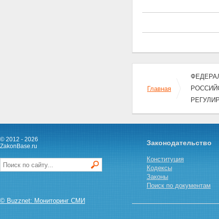
Статья 43
Статья 44
Статья 45
Статья 46
Статья 47
Статья 48
Статья 49
Статья 50
ФЕДЕРАЛ
РОССИЙ
Главная
РЕГУЛИ
© 2012 - 2026
Законодательство
ZakonBase.ru
Конституция
Кодексы
Законы
Поиск по документам
© Buzznet: Мониторинг СМИ