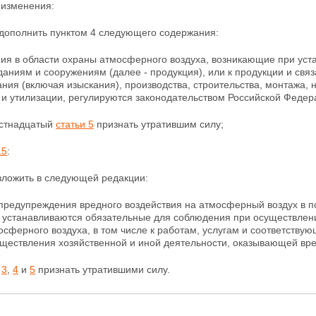
изменения:
дополнить пунктом 4 следующего содержания:
ния в области охраны атмосферного воздуха,
возникающие при уста
даниям и сооружениям (далее - продукция), или к продукции и св
ния (включая изыскания), производства, строительства,
монтажа, н
и утилизации, регулируются законодательством Российской Федера
естнадцатый
статьи 5
признать утратившим силу;
15
:
ложить в следующей редакции:
 предупреждения вредного воздействия на атмосферный воздух в 
 устанавливаются обязательные для соблюдения
при осуществлен
сферного воздуха, в том числе к работам, услугам и соответству
уществления хозяйственной и иной деятельности, оказывающей
вре
,
3
,
4
и
5
признать утратившими силу.