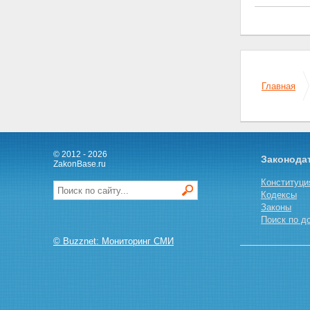
Статья 43
Статья 44
Статья 45
Статья 46
Статья 47
Статья 48
Статья 49
Главная
Статья 50
© 2012 - 2026
Законода
ZakonBase.ru
Конституци
Кодексы
Законы
Поиск по д
© Buzznet: Мониторинг СМИ