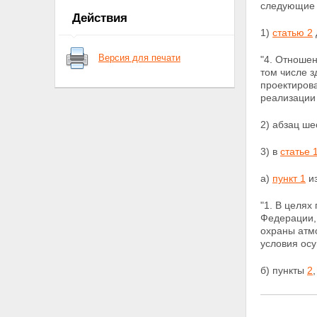
следующие 
Статья 18
Действия
Статья 19
1)
статью 2
Статья 20
Статья 21
Версия для печати
"4. Отноше
Статья 22
том числе з
Статья 23
проектирова
Статья 24
реализации 
Статья 25
Статья 26
2) абзац ш
Статья 27
Статья 28
Статья 29
3) в
статье 
Статья 30
Статья 31
а)
пункт 1
из
Статья 32
Статья 33
"1. В целях
Статья 34
Федерации,
Статья 35
охраны атмо
Статья 36
условия ос
Статья 37
Статья 38
б) пункты
2
Статья 39
Статья 40
Статья 41
Статья 42