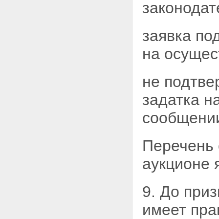
законодат
Статья 36. Порядок возврата
денежных средств по
недействительным сделкам
купли-продажи
заявка по
государственного или
муниципального имущества
на осущес
Глава VII. ОСОБЕННОСТИ
СОЗДАНИЯ И ПРАВОВОГО
ПОЛОЖЕНИЯ ОТКРЫТЫХ
не подтве
АКЦИОНЕРНЫХ ОБЩЕСТВ И
ОБЩЕСТВ С ОГРАНИЧЕННОЙ
задатка н
ОТВЕТСТВЕННОСТЬЮ, АКЦИИ,
ДОЛИ В УСТАВНЫХ КАПИТАЛАХ
сообщени
КОТОРЫХ НАХОДЯТСЯ В
ГОСУДАРСТВЕННОЙ ИЛИ
МУНИЦИПАЛЬНОЙ
Перечень 
СОБСТВЕННОСТИ
Статья 37. Особенности
аукционе 
создания открытого
акционерного общества,
общества с ограниченной
9. До при
ответственностью путем
преобразования унитарного
имеет пра
предприятия
Статья 38. Особенности