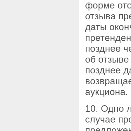
форме от
правового положения открытых
акционерных обществ, в
отзыва пр
отношении которых принято
решение об использовании
даты окон
специального права ("золотой
акции")
Статья 39. Особенности
претенден
правового положения открытых
акционерных обществ, обществ
позднее ч
с ограниченной
ответственностью, акции, доли
об отзыве
в уставных капиталах которых
находятся в собственности
позднее д
Российской Федерации,
субъектов Российской
возвращае
Федерации или муниципальных
образований и не закреплены
аукциона.
за государственными или
муниципальными унитарными
предприятиями,
10. Одно л
государственными или
муниципальными
случае пр
учреждениями
Статья 40. Сохранение доли
предложен
государства или