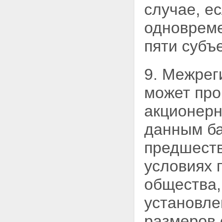
случае,
ес
одновреме
пяти субъ
9. Межрег
может про
акционерн
данным ба
предшеств
условиях 
общества,
установл
размеров 