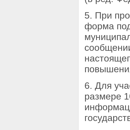
на специализированном
аукционе
Статья 20. Продажа акций
5. При пр
открытого акционерного
общества, долей в уставном
форма под
капитале общества с
ограниченной
муниципа
ответственностью на конкурсе
Статья 21. Продажа за
сообщении
пределами территории
Российской Федерации
настоящег
находящихся в
государственной собственности
повышения
акций открытых акционерных
обществ
Статья 22. Продажа акций
6. Для уч
открытых акционерных обществ
через организатора торговли на
размере 1
рынке ценных бумаг
Статья 23. Продажа
информац
государственного или
муниципального имущества
государст
посредством публичного
предложения
Статья 24. Продажа