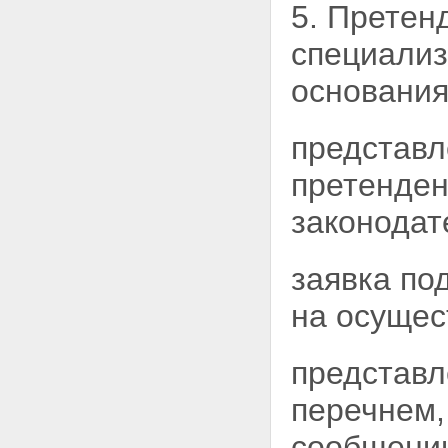
5. Претен
специали
основания
представл
претенде
законодат
заявка по
на осущес
представл
перечнем
сообщении