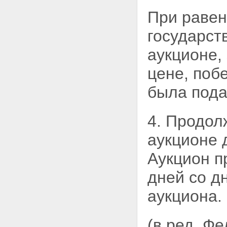
Статья 15. Информационное
обеспечение приватизации
При равен
государственного или
муниципального имущества
государст
Статья 16. Документы,
представляемые покупателями
аукционе,
государственного и
муниципального имущества
цене, поб
Статья 17. Гарантии трудовых
прав работников открытых
была пода
акционерных обществ, обществ
с ограниченной
ответственностью, созданных в
4. Продол
процессе приватизации
Глава IV. СПОСОБЫ
аукционе
ПРИВАТИЗАЦИИ
ГОСУДАРСТВЕННОГО И
Аукцион п
МУНИЦИПАЛЬНОГО
ИМУЩЕСТВА
дней со д
Статья 18. Продажа
государственного или
аукциона.
муниципального имущества на
аукционе
Статья 19. Продажа акций
открытых акционерных обществ
(в ред. Ф