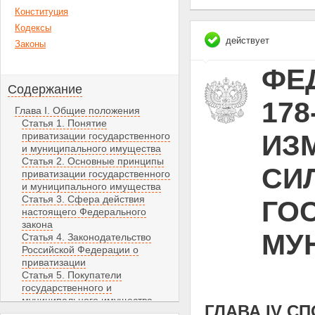
Конституция
Кодексы
действует
Законы
ФЕД
Содержание
178
Глава I. Общие положения
Статья 1. Понятие
ИЗ
приватизации государственного
и муниципального имущества
Статья 2. Основные принципы
СИЛ
приватизации государственного
и муниципального имущества
Статья 3. Сфера действия
ГО
настоящего Федерального
закона
МУ
Статья 4. Законодательство
Российской Федерации о
приватизации
Статья 5. Покупатели
государственного и
муниципального имущества
ГЛАВА IV С
Статья 6. Компетенция