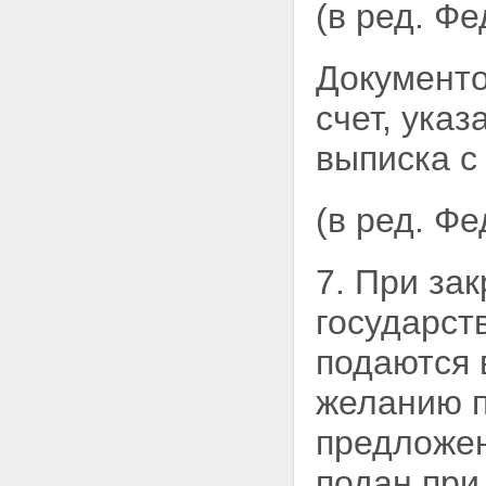
государственного или
(в ред. Ф
муниципального имущества без
объявления цены
Статья 25. Внесение
Документо
государственного или
муниципального имущества в
счет, ука
качестве вклада в уставные
капиталы открытых
выписка с 
акционерных обществ
Статья 26. Продажа акций
открытого акционерного
(в ред. Ф
общества по результатам
доверительного управления
Глава V. ОСОБЕННОСТИ
7. При за
ПРИВАТИЗАЦИИ ОТДЕЛЬНЫХ
ВИДОВ ИМУЩЕСТВА
государст
Статья 27. - Утратила силу.
Статья 28. Отчуждение
подаются 
земельных участков
Статья 29. Особенности
желанию п
приватизации объектов
культурного наследия
предложен
Статья 30. Особенности
приватизации объектов
подан
при
социально-культурного и