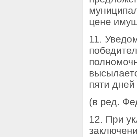
муниципального образования в
муниципал
уставном капитале открытых
акционерных обществ
цене имущ
Статья 40.1. Сохранение доли
государства или
муниципального образования в
11. Уведо
уставном капитале открытых
акционерных обществ в случае
победител
размещения акций путем
открытой подписки и
полномочн
осуществления фондовой
биржей их листинга, а также в
случае размещения акций
высылаетс
открытых акционерных обществ
за пределами Российской
пяти дней
Федерации, в том числе
посредством размещения в
соответствии с иностранным
(в ред. Ф
правом ценных бумаг
иностранных эмитентов,
удостоверяющих права в
12. При у
отношении акций открытых
акционерных обществ
заключен
Статья 41. Регистрация выпуска
акций, ведение реестра