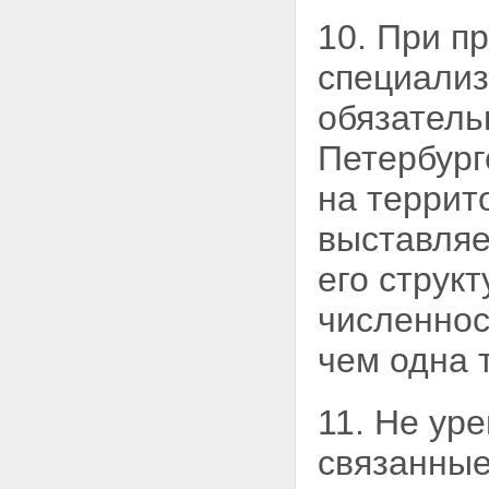
10. При п
специализ
обязател
Петербург
на террит
выставляе
его струк
численно
чем одна 
11. Не ур
связанные