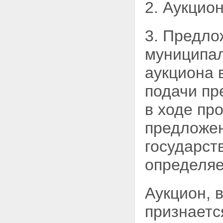
2. Аукцио
субъектов Российской
Федерации, и муниципального
имущества
3. Предло
Глава III. ПОРЯДОК
ПРИВАТИЗАЦИИ
муниципал
ГОСУДАРСТВЕННОГО И
МУНИЦИПАЛЬНОГО
аукциона 
ИМУЩЕСТВА
Статья 11. Определение
подачи пр
состава подлежащего
приватизации имущественного
в ходе пр
комплекса унитарного
предприятия
предложен
Статья 12. Определение цены
подлежащего приватизации
государст
государственного или
муниципального имущества
определяе
Статья 13. Способы
приватизации государственного
и муниципального имущества
Статья 14. Решение об
Аукцион, 
условиях приватизации
государственного и
признаетс
муниципального имущества