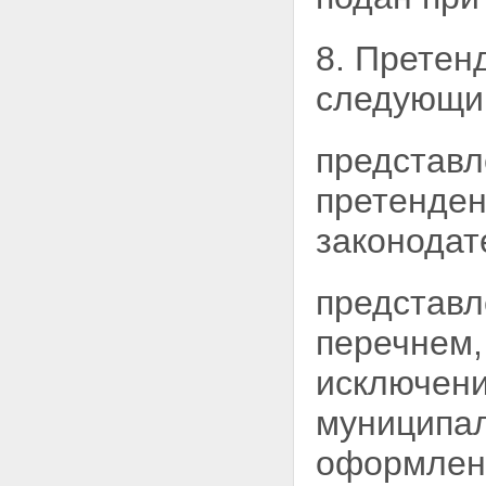
коммунально-бытового
назначения
Статья 31. Обременения
8. Претен
приватизируемого
государственного или
следующи
муниципального имущества
Статья 32. Оформление сделок
купли-продажи
представл
государственного или
муниципального имущества
претенден
Статья 32.1. Проведение
продажи государственного или
законодат
муниципального имущества в
электронной форме
Глава VI. ОПЛАТА И
представл
РАСПРЕДЕЛЕНИЕ ДЕНЕЖНЫХ
СРЕДСТВ ОТ ПРОДАЖИ
перечнем,
ИМУЩЕСТВА
Статья 33. - Утратила силу.
исключени
Статья 34. Средства платежа
при продаже государственного
муниципал
и муниципального имущества
Статья 35. Порядок оплаты
оформлени
государственного или
муниципального имущества