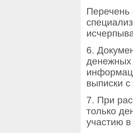
Перечень 
специализ
исчерпыв
6. Докуме
денежных 
информаци
выписки с
7. При ра
только
де
участию в