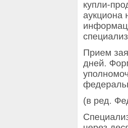
купли-про
аукциона 
информац
специализ
Прием зая
дней. Фор
уполномо
федеральн
(в ред. Ф
Специализ
через дес