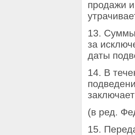
продажи и
акционеров, учет акций
открытых акционерных
утрачивае
обществ, созданных в процессе
приватизации
Глава VIII. ПЕРЕХОДНЫЕ И
13. Суммы
ЗАКЛЮЧИТЕЛЬНЫЕ
ПОЛОЖЕНИЯ
за
исключе
Статья 42. Защита прав
государства и муниципальных
даты подв
образований как собственников
имущества
Статья 43. Переходные
положения
14. В теч
Статья 44. Внесение изменения
в Федеральный закон "Об
подведени
оценочной деятельности в
Российской Федерации"
заключает
Статья 45. Признание
утратившими силу иных
федеральных законов
(в ред. Ф
Статья 46. Порядок вступления
в силу настоящего
Федерального закона
15. Перед