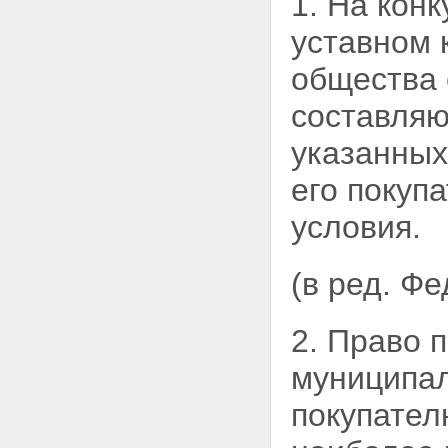
1. На кон
уставном 
общества 
составляю
указанных
его покуп
условия.
(в ред. Ф
2. Право 
муниципа
покупател