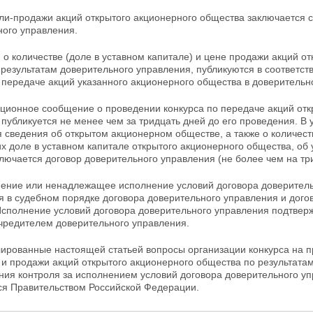
пли-продажи акций открытого акционерного общества заключается 
ного управления.
 о количестве (доле в уставном капитале) и цене
продажи акций от
 результатам доверительного управления, публикуются в соотве
о
передаче акций указанного акционерного общества в доверительн
ционное сообщение о проведении конкурса по передаче акций отк
публикуется не менее чем за тридцать дней до его проведения. В
я сведения об открытом акционерном обществе, а также о количес
их доле в уставном капитале
открытого акционерного общества, об 
лючается договор доверительного управления (не более чем на три
нение или ненадлежащее исполнение условий договора
доверител
 в судебном порядке договора доверительного управления и дого
Исполнение условий договора доверительного управления подтвер
чредителем доверительного управления.
лированные настоящей статьей вопросы организации конкурса на 
 и
продажи акций открытого акционерного общества по результатам
ия контроля за исполнением условий договора доверительного уп
ся Правительством Российской
Федерации.