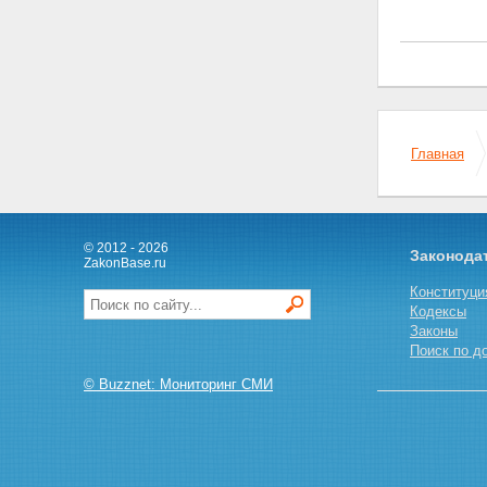
субъектов Российской
Федерации, и муниципального
имущества
Глава III. ПОРЯДОК
ПРИВАТИЗАЦИИ
ГОСУДАРСТВЕННОГО И
МУНИЦИПАЛЬНОГО
Главная
ИМУЩЕСТВА
Статья 11. Определение
состава подлежащего
приватизации имущественного
комплекса унитарного
© 2012 - 2026
предприятия
Законода
ZakonBase.ru
Статья 12. Определение цены
подлежащего приватизации
Конституци
государственного или
Кодексы
муниципального имущества
Законы
Статья 13. Способы
Поиск по д
приватизации государственного
© Buzznet: Мониторинг СМИ
и муниципального имущества
Статья 14. Решение об
условиях приватизации
государственного и
муниципального имущества