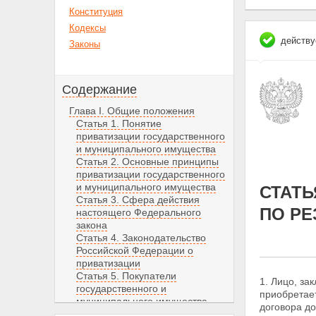
Конституция
Кодексы
действу
Законы
Содержание
Глава I. Общие положения
Статья 1. Понятие
приватизации государственного
и муниципального имущества
Статья 2. Основные принципы
приватизации государственного
и муниципального имущества
СТАТЬ
Статья 3. Сфера действия
ПО РЕ
настоящего Федерального
закона
Статья 4. Законодательство
Российской Федерации о
приватизации
Статья 5. Покупатели
1. Лицо, за
государственного и
приобретает
муниципального имущества
договора
до
Статья 6. Компетенция