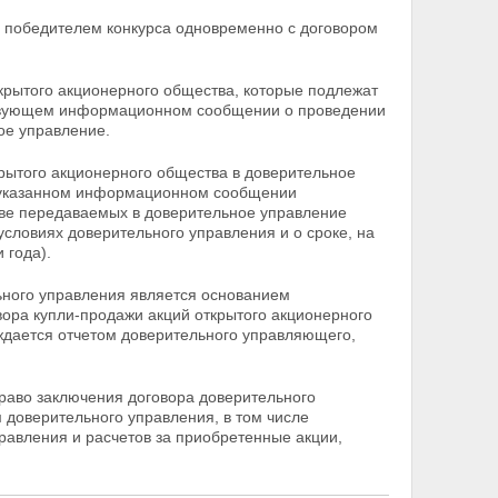
с победителем конкурса одновременно с договором
крытого акционерного общества, которые подлежат
тствующем информационном сообщении о проведении
ое управление.
рытого акционерного общества в доверительное
указанном информационном сообщении
тве передаваемых в доверительное управление
условиях доверительного управления и о сроке, на
 года).
ьного управления является основанием
вора купли-продажи акций открытого акционерного
ждается отчетом
доверительного управляющего,
право заключения договора доверительного
 доверительного управления, в том числе
равления и расчетов за приобретенные акции,