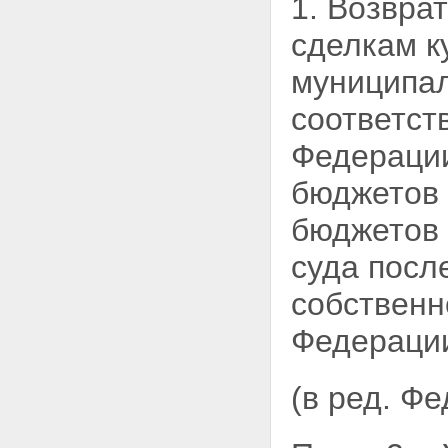
1. Возвра
муниципального образования в
уставном капитале открытых
сделкам к
акционерных обществ
Статья 40.1. Сохранение доли
муниципал
государства или
муниципального образования в
соответс
уставном капитале открытых
акционерных обществ в случае
Федерации
размещения акций путем
открытой подписки и
бюджетов 
осуществления фондовой
биржей их листинга, а также в
бюджетов 
случае размещения акций
открытых акционерных обществ
суда посл
за пределами Российской
Федерации, в том числе
собственн
посредством размещения в
соответствии с иностранным
Федерации
правом ценных бумаг
иностранных эмитентов,
удостоверяющих права в
(в ред. Ф
отношении акций открытых
акционерных обществ
Статья 41. Регистрация выпуска
акций, ведение реестра