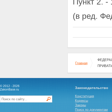
Пункт 2. -
акционеров, учет акций
открытых акционерных
обществ, созданных в процессе
(в ред. Ф
приватизации
Глава VIII. ПЕРЕХОДНЫЕ И
ЗАКЛЮЧИТЕЛЬНЫЕ
ПОЛОЖЕНИЯ
Статья 42. Защита прав
государства и муниципальных
образований как собственников
имущества
Статья 43. Переходные
положения
ФЕДЕРАЛЬ
Статья 44. Внесение изменения
Главная
ПРИВАТ
в Федеральный закон "Об
оценочной деятельности в
Российской Федерации"
Статья 45. Признание
утратившими силу иных
© 2012 - 2026
Законодательство
федеральных законов
ZakonBase.ru
Статья 46. Порядок вступления
Конституция
в силу настоящего
Кодексы
Федерального закона
Законы
Поиск по документам