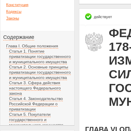
Конституция
Кодексы
действует
Законы
ФЕД
Содержание
178
Глава I. Общие положения
Статья 1. Понятие
ИЗ
приватизации государственного
и муниципального имущества
Статья 2. Основные принципы
СИЛ
приватизации государственного
и муниципального имущества
Статья 3. Сфера действия
ГО
настоящего Федерального
закона
МУ
Статья 4. Законодательство
Российской Федерации о
приватизации
Статья 5. Покупатели
государственного и
муниципального имущества
ГЛАВА VI О
Статья 6. Компетенция