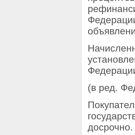
государственного или
рефинанси
муниципального имущества без
объявления цены
Федерации
Статья 25. Внесение
государственного или
объявлени
муниципального имущества в
качестве вклада в уставные
капиталы открытых
акционерных обществ
Начисленн
Статья 26. Продажа акций
открытого акционерного
установл
общества по результатам
доверительного управления
Федераци
Глава V. ОСОБЕННОСТИ
ПРИВАТИЗАЦИИ ОТДЕЛЬНЫХ
ВИДОВ ИМУЩЕСТВА
(в ред. Ф
Статья 27. - Утратила силу.
Статья 28. Отчуждение
земельных участков
Покупател
Статья 29. Особенности
приватизации объектов
государст
культурного наследия
Статья 30. Особенности
досрочно.
приватизации объектов
социально-культурного и