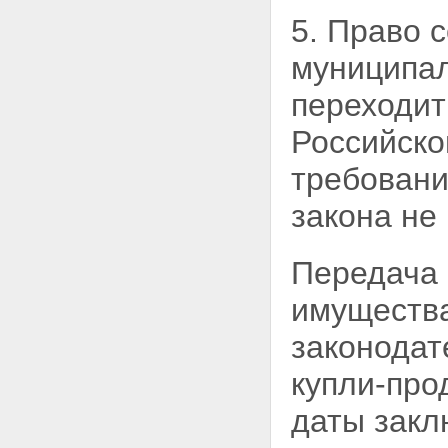
коммунально-бытового
5. Право 
назначения
Статья 31. Обременения
муниципа
приватизируемого
государственного или
переходит
муниципального имущества
Статья 32. Оформление сделок
Российско
купли-продажи
государственного или
муниципального имущества
требовани
Статья 32.1. Проведение
продажи государственного или
закона не
муниципального имущества в
электронной форме
Глава VI. ОПЛАТА И
Передача 
РАСПРЕДЕЛЕНИЕ ДЕНЕЖНЫХ
СРЕДСТВ ОТ ПРОДАЖИ
имущества
ИМУЩЕСТВА
Статья 33. - Утратила силу.
законодат
Статья 34. Средства платежа
при продаже государственного
купли-про
и муниципального имущества
Статья 35. Порядок оплаты
даты закл
государственного или
муниципального имущества