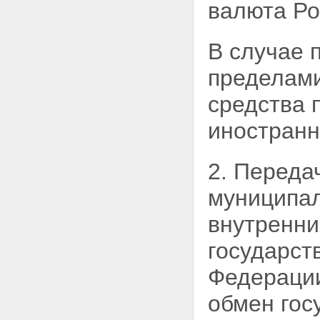
валюта Ро
субъектов Российской
Федерации, и муниципального
имущества
В случае 
Глава III. ПОРЯДОК
ПРИВАТИЗАЦИИ
пределам
ГОСУДАРСТВЕННОГО И
МУНИЦИПАЛЬНОГО
средства 
ИМУЩЕСТВА
Статья 11. Определение
иностранн
состава подлежащего
приватизации имущественного
комплекса унитарного
2. Переда
предприятия
Статья 12. Определение цены
муниципал
подлежащего приватизации
государственного или
внутренни
муниципального имущества
Статья 13. Способы
приватизации государственного
государст
и муниципального имущества
Статья 14. Решение об
Федерации
условиях приватизации
государственного и
обмен гос
муниципального имущества