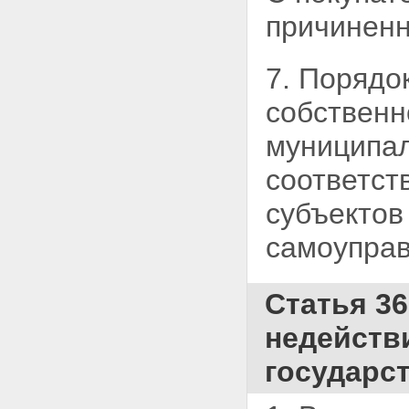
правового положения открытых
причиненн
акционерных обществ, в
отношении которых принято
решение об использовании
7. Порядо
специального права ("золотой
акции")
собственн
Статья 39. Особенности
правового положения открытых
муниципал
акционерных обществ, обществ
с ограниченной
соответст
ответственностью, акции, доли
в уставных капиталах которых
субъектов
находятся в собственности
Российской Федерации,
самоуправ
субъектов Российской
Федерации или муниципальных
образований и не закреплены
за государственными или
Статья 3
муниципальными унитарными
предприятиями,
недейств
государственными или
муниципальными
государс
учреждениями
Статья 40. Сохранение доли
государства или