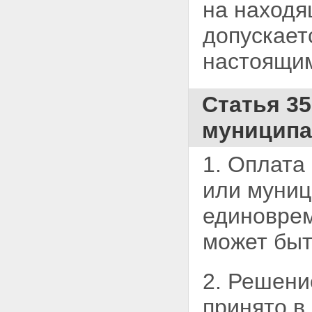
Статья 15. Информационное
на находя
обеспечение приватизации
государственного или
допускает
муниципального имущества
Статья 16. Документы,
настоящи
представляемые покупателями
государственного и
муниципального имущества
Статья 3
Статья 17. Гарантии трудовых
прав работников открытых
муниципа
акционерных обществ, обществ
с ограниченной
ответственностью, созданных в
1. Оплата
процессе приватизации
Глава IV. СПОСОБЫ
или
муниц
ПРИВАТИЗАЦИИ
ГОСУДАРСТВЕННОГО И
единоврем
МУНИЦИПАЛЬНОГО
ИМУЩЕСТВА
может быт
Статья 18. Продажа
государственного или
муниципального имущества на
2. Решени
аукционе
Статья 19. Продажа акций
принято в
открытых акционерных обществ