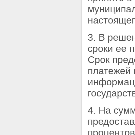
на специализированном
муниципа
аукционе
Статья 20. Продажа акций
открытого акционерного
настоящег
общества, долей в уставном
капитале общества с
ограниченной
3. В реше
ответственностью на конкурсе
Статья 21. Продажа за
сроки ее 
пределами территории
Российской Федерации
Срок пре
находящихся в
государственной собственности
платежей 
акций открытых акционерных
обществ
информаци
Статья 22. Продажа акций
открытых акционерных обществ
государст
через организатора торговли на
рынке ценных бумаг
Статья 23. Продажа
4. На сум
государственного или
муниципального имущества
предостав
посредством публичного
предложения
процентов
Статья 24. Продажа