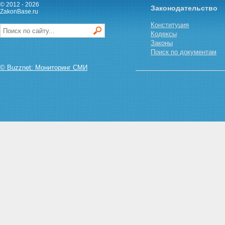
Статья 15. Информационное
© 2012 - 2026
Законодательство
обеспечение приватизации
ZakonBase.ru
государственного или
Конституция
муниципального имущества
Кодексы
Статья 16. Документы,
Законы
представляемые покупателями
Поиск по документам
государственного и
муниципального имущества
© Buzznet: Мониторинг СМИ
Статья 17. Гарантии трудовых
прав работников открытых
акционерных обществ, обществ
с ограниченной
ответственностью, созданных в
процессе приватизации
Глава IV. СПОСОБЫ
ПРИВАТИЗАЦИИ
ГОСУДАРСТВЕННОГО И
МУНИЦИПАЛЬНОГО
ИМУЩЕСТВА
Статья 18. Продажа
государственного или
муниципального имущества на
аукционе
Статья 19. Продажа акций
открытых акционерных обществ