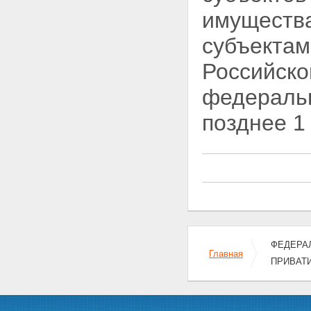
субъектов Российской
имущества
Федерации, и муниципального
имущества
субъектам
Глава III. ПОРЯДОК
ПРИВАТИЗАЦИИ
Российско
ГОСУДАРСТВЕННОГО И
МУНИЦИПАЛЬНОГО
федеральн
ИМУЩЕСТВА
Статья 11. Определение
позднее 1
состава подлежащего
приватизации имущественного
комплекса унитарного
предприятия
Статья 12. Определение цены
подлежащего приватизации
государственного или
муниципального имущества
Статья 13. Способы
приватизации государственного
ФЕДЕРАЛЬ
и муниципального имущества
Главная
Статья 14. Решение об
ПРИВАТ
условиях приватизации
государственного и
муниципального имущества