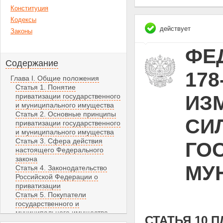
Конституция
Кодексы
действует
Законы
ФЕД
Содержание
178
Глава I. Общие положения
Статья 1. Понятие
ИЗ
приватизации государственного
и муниципального имущества
Статья 2. Основные принципы
СИЛ
приватизации государственного
и муниципального имущества
Статья 3. Сфера действия
ГО
настоящего Федерального
закона
МУ
Статья 4. Законодательство
Российской Федерации о
приватизации
Статья 5. Покупатели
государственного и
муниципального имущества
СТАТЬЯ 10 
Статья 6. Компетенция