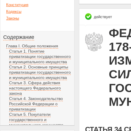
Конституция
Кодексы
действует
Законы
ФЕД
Содержание
178
Глава I. Общие положения
Статья 1. Понятие
ИЗ
приватизации государственного
и муниципального имущества
Статья 2. Основные принципы
СИЛ
приватизации государственного
и муниципального имущества
Статья 3. Сфера действия
ГО
настоящего Федерального
закона
МУ
Статья 4. Законодательство
Российской Федерации о
приватизации
Статья 5. Покупатели
государственного и
муниципального имущества
СТАТЬЯ 34 
Статья 6. Компетенция