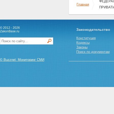
Статья 15. Информационное
ФЕДЕРАЛЬ
Главная
обеспечение приватизации
ПРИВАТ
государственного или
муниципального имущества
Статья 16. Документы,
представляемые покупателями
государственного и
© 2012 - 2026
Законодательство
ZakonBase.ru
муниципального имущества
Статья 17. Гарантии трудовых
Конституция
прав работников открытых
Кодексы
акционерных обществ, обществ
Законы
с ограниченной
Поиск по документам
ответственностью, созданных в
© Buzznet: Мониторинг СМИ
процессе приватизации
Глава IV. СПОСОБЫ
ПРИВАТИЗАЦИИ
ГОСУДАРСТВЕННОГО И
МУНИЦИПАЛЬНОГО
ИМУЩЕСТВА
Статья 18. Продажа
государственного или
муниципального имущества на
аукционе
Статья 19. Продажа акций
открытых акционерных обществ