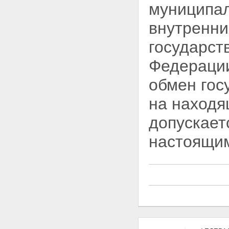
муниципал
субъектов Российской
Федерации, и муниципального
внутренни
имущества
Глава III. ПОРЯДОК
государст
ПРИВАТИЗАЦИИ
ГОСУДАРСТВЕННОГО И
Федерации
МУНИЦИПАЛЬНОГО
ИМУЩЕСТВА
обмен гос
Статья 11. Определение
состава подлежащего
на находя
приватизации имущественного
комплекса унитарного
допускает
предприятия
Статья 12. Определение цены
настоящи
подлежащего приватизации
государственного или
муниципального имущества
Статья 13. Способы
приватизации государственного
и муниципального имущества
Статья 14. Решение об
условиях приватизации
государственного и
муниципального имущества