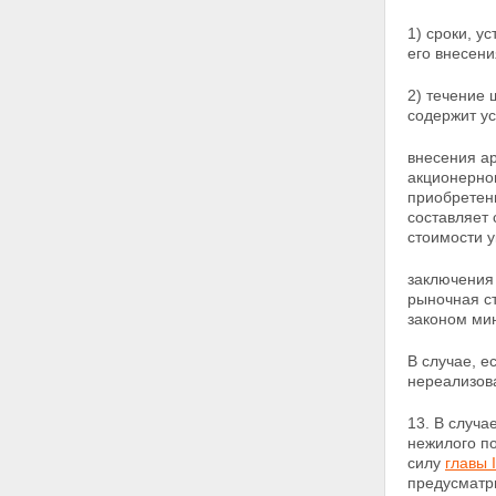
на специализированном
аукционе
1) сроки, у
Статья 20. Продажа акций
его
внесени
открытого акционерного
общества, долей в уставном
2) течение 
капитале общества с
содержит ус
ограниченной
ответственностью на конкурсе
внесения ар
Статья 21. Продажа за
акционерно
пределами территории
приобретен
Российской Федерации
составляет
находящихся в
стоимости у
государственной собственности
акций открытых акционерных
заключения
обществ
рыночная с
Статья 22. Продажа акций
законом ми
открытых акционерных обществ
через организатора торговли на
В случае, е
рынке ценных бумаг
нереализова
Статья 23. Продажа
государственного или
муниципального имущества
13. В случа
посредством публичного
нежилого по
предложения
силу
главы 
Статья 24. Продажа
предусматр