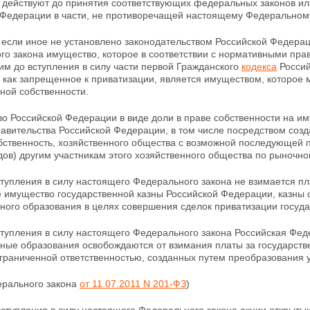
 действуют до принятия соответствующих федеральных законов ил
 Федерации в части, не противоречащей настоящему
Федеральному
, если иное не установлено законодательством Российской Федерац
о закона имущество, которое в соответствии с
нормативными прав
м до вступления в силу части первой Гражданского
кодекса
Россий
 как запрещенное к приватизации, является имуществом, которое
ной собственности.
о Российской Федерации в виде доли в праве собственности на и
авительства Российской Федерации, в том числе посредством соз
бственность, хозяйственного общества с возможной последующей
дов) другим
участникам этого хозяйственного общества по рыночно
ступления в силу настоящего Федерального закона не взимается п
е
имущество государственной казны Российской Федерации, казны 
ного образования в целях совершения сделок приватизации госуд
ступления в силу настоящего Федерального закона Российская Фе
ные образования освобождаются от взимания платы за государств
ограниченной ответственностью, созданных путем
преобразования 
ерального закона
от 11.07.2011 N 201-ФЗ
)