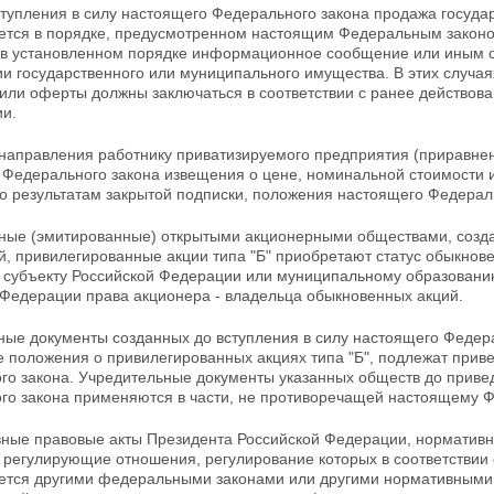
ступления в силу настоящего Федерального закона
продажа госуда
ется в порядке, предусмотренном настоящим Федеральным законом
 в
установленном порядке информационное сообщение или иным о
и государственного или муниципального имущества. В этих случа
 или оферты
должны заключаться в соответствии с ранее действо
ии.
 направления работнику приватизируемого предприятия (приравнен
о
Федерального закона извещения о цене, номинальной стоимости 
о результатам закрытой подписки, положения настоящего Федерал
ные (эмитированные) открытыми акционерными обществами, созд
й, привилегированные акции типа "Б" приобретают статус обыкно
 субъекту Российской Федерации или муниципальному образовани
 Федерации права акционера - владельца обыкновенных акций.
ные документы созданных до вступления в силу
настоящего Федера
 положения о привилегированных акциях типа "Б", подлежат прив
го закона.
Учредительные документы указанных обществ до привед
го закона применяются в части, не противоречащей настоящему Ф
вные правовые акты Президента Российской Федерации,
нормативн
 регулирующие отношения, регулирование которых в соответстви
ется другими федеральными
законами или другими нормативными