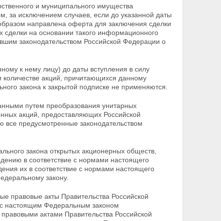
рственного и муниципального имущества
, за исключением случаев, если до указанной даты
бразом направлена оферта для заключения сделки
ях сделки на основании такого информационного
вавшим законодательством Российской Федерации о
ному к нему лицу) до даты вступления в силу
и количестве акций, причитающихся данному
ьного закона к
закрытой подписке не применяются.
анными путем преобразования унитарных
венных
акций, предоставляющих Российской
ю все предусмотренные законодательством
льного закона открытых акционерных обществ,
едению в соответствие с нормами настоящего
ения их в соответствие с нормами настоящего
едеральному закону.
ые правовые акты Правительства Российской
и с настоящим Федеральным законом
 правовыми актами Правительства Российской