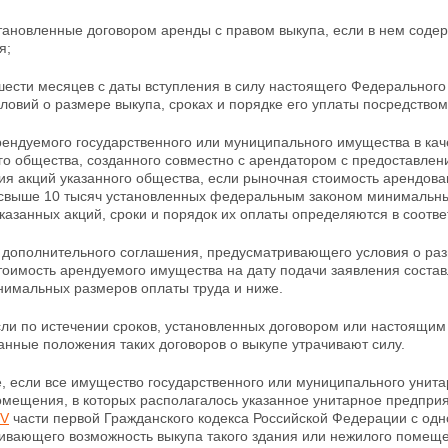
становленные договором аренды с правом выкупа, если в нем содер
я;
шести месяцев с даты вступления в силу настоящего Федерального
ловий о размере выкупа, сроках и порядке его уплаты
посредством
ендуемого государственного или муниципального имущества в каче
го общества, созданного совместно с арендатором с
предоставлен
ия акций указанного общества, если рыночная стоимость арендова
 свыше 10 тысяч установленных федеральным законом минимальн
казанных акций, сроки и порядок их оплаты определяются в соот
 дополнительного соглашения, предусматривающего
условия о раз
тоимость арендуемого имущества на дату подачи заявления соста
нимальных размеров оплаты труда и ниже.
сли по истечении сроков, установленных договором или настоящим
нные положения таких договоров о выкупе утрачивают силу.
е, если все имущество государственного или
муниципального унита
мещения, в которых располагалось указанное унитарное предприят
IV
части первой Гражданского кодекса Российской Федерации с од
ивающего возможность выкупа такого здания или нежилого помещ