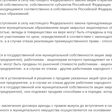
вступления в силу настоящего Федерального закона акции открыты
й собственности, собственности субъектов Российской Федерации
находящимися соответственно в собственности Российской Федерац
ных образований.
вступления в силу настоящего Федерального закона
принадлежащие
или муниципальным образованиям акции закрытых акционерных об
остью, вклады в
товариществах на вере могут быть отчуждены в п
ия участниками по цене, определяемой в соответствии с законода
и, а в случае отказа реализации
преимущественного права - спос
я в государственной или муниципальной собственности акции зак
предприятия), работникам - акционерам которого принадлежит не 
я, могут быть проданы по рыночной стоимости работникам - акци
предприятию, а в случае их
отказа - другим работникам народного
сли в установленный в решении о продаже указанных акций срок р
ное предприятие, а в случае их отказа другие работники народног
я в государственной или муниципальной собственности акции закр
 предприятия), они
подлежат продаже способами и в порядке, ко
е заключения договора аренды с правом выкупа до вступления в с
енного и муниципального имущества осуществляется на основании 