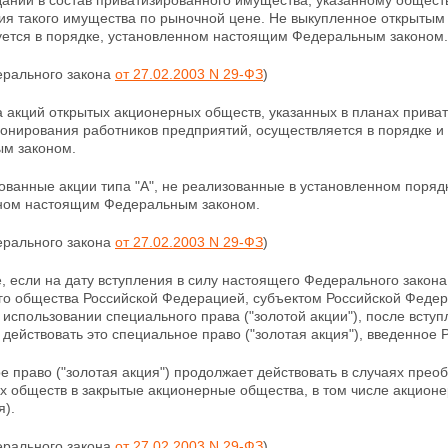
дании в состав приватизированного имущества, указанному общес
ия такого имущества по рыночной цене. Не выкупленное открыты
уется в порядке, установленном настоящим Федеральным законом.
ерального закона
от 27.02.2003 N 29-ФЗ
)
 акций открытых акционерных обществ, указанных в планах приват
онирования работников предприятий, осуществляется в порядке 
м законом.
ванные акции типа "А", не реализованные в установленном порядк
ном настоящим Федеральным законом.
ерального закона
от 27.02.2003 N 29-ФЗ
)
е, если на дату вступления в силу настоящего Федерального закона
го общества Российской Федерацией, субъектом Российской Феде
использовании специального права ("золотой акции"), после всту
т
действовать это специальное право ("золотая акция"), введенное
 право ("золотая акция") продолжает действовать в случаях прео
ых
обществ в закрытые акционерные общества, в том числе акцион
я).
ерального закона
от 27.02.2003 N 29-ФЗ
)