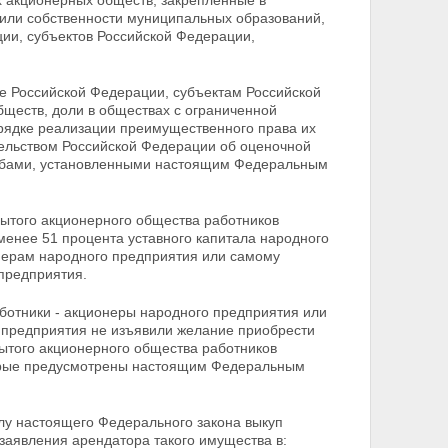
х акционерных обществ, закрепленные в
 или
собственности муниципальных образований,
ии, субъектов Российской Федерации,
 Российской Федерации, субъектам Российской
ществ, доли в обществах с ограниченной
орядке реализации преимущественного права их
тельством Российской Федерации об оценочной
обами, установленными настоящим Федеральным
рытого акционерного общества работников
менее 51 процента уставного капитала народного
онерам народного предприятия или самому
 предприятия.
аботники - акционеры народного предприятия или
о предприятия не изъявили желание приобрести
ытого акционерного общества работников
торые предусмотрены настоящим Федеральным
илу настоящего Федерального закона выкуп
заявления арендатора такого имущества в: