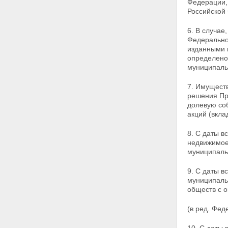
Федерации,
субъектов Российской
Российской
Федерации, и муниципального
имущества
6. В случае
Глава III. ПОРЯДОК
Федеральног
ПРИВАТИЗАЦИИ
изданными и
ГОСУДАРСТВЕННОГО И
определено
МУНИЦИПАЛЬНОГО
муниципаль
ИМУЩЕСТВА
Статья 11. Определение
7. Имуществ
состава подлежащего
решения Пр
приватизации имущественного
долевую со
комплекса унитарного
акций (вкла
предприятия
Статья 12. Определение цены
8. С даты в
подлежащего приватизации
недвижимо
государственного или
муниципаль
муниципального имущества
Статья 13. Способы
9. С даты в
приватизации государственного
муниципаль
и муниципального имущества
обществ с 
Статья 14. Решение об
условиях приватизации
(в ред. Фед
государственного и
муниципального имущества