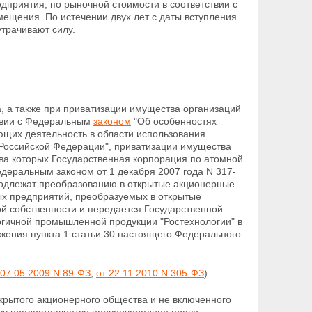
приятия, по рыночной стоимости в соответствии с
ещения. По истечении двух лет с даты вступления
утрачивают силу.
, а также при приватизации имущества организаций
твии с Федеральным
законом
"Об особенностях
щих деятельность в области использования
Российской Федерации", приватизации имущества
а которых Государственная корпорация по атомной
едеральным законом от 1 декабря 2007 года N 317-
подлежат преобразованию в открытые акционерные
х предприятий, преобразуемых в открытые
й собственности и передается Государственной
логичной промышленной продукции "Ростехнологии" в
ения пункта 1 статьи 30 настоящего Федерального
 07.05.2009 N 89-ФЗ
,
от 22.11.2010 N 305-ФЗ
)
ткрытого акционерного общества и не включенного