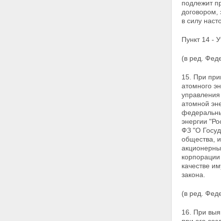
государственного или
подлежит п
муниципального имущества без
договором,
объявления цены
в силу нас
Статья 25. Внесение
государственного или
Пункт 14 - У
муниципального имущества в
качестве вклада в уставные
(в ред. Фед
капиталы открытых
акционерных обществ
15. При пр
Статья 26. Продажа акций
атомного э
открытого акционерного
управления
общества по результатам
атомной эне
доверительного управления
федеральны
Глава V. ОСОБЕННОСТИ
энергии "Ро
ПРИВАТИЗАЦИИ ОТДЕЛЬНЫХ
ФЗ "О Госу
ВИДОВ ИМУЩЕСТВА
общества, 
Статья 27. - Утратила силу.
акционерны
Статья 28. Отчуждение
корпорации 
земельных участков
качестве и
Статья 29. Особенности
закона.
приватизации объектов
культурного наследия
(в ред. Фе
Статья 30. Особенности
приватизации объектов
16. При вы
социально-культурного и