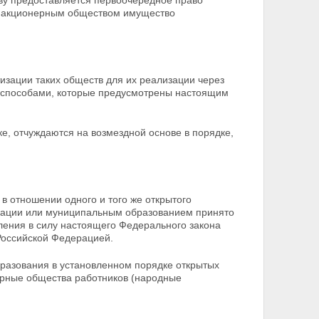
тву предоставляется первоочередное право
м акционерным обществом
имущество
изации таких обществ для их реализации через
и способами, которые предусмотрены настоящим
е, отчуждаются на возмездной основе в порядке,
 в отношении одного и того же открытого
рации или муниципальным образованием принято
пления в силу настоящего Федерального закона
 Российской Федерацией.
бразования в установленном порядке открытых
ерные общества работников (народные