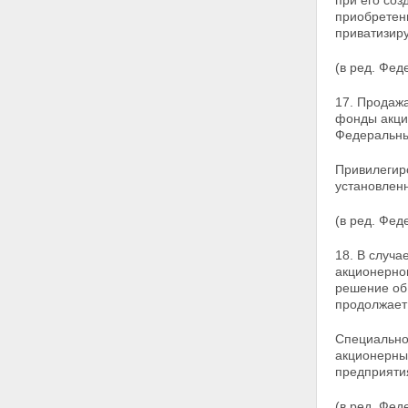
при его соз
коммунально-бытового
приобретен
назначения
приватизир
Статья 31. Обременения
приватизируемого
(в ред. Фед
государственного или
муниципального имущества
17. Продажа
Статья 32. Оформление сделок
фонды
акци
купли-продажи
Федеральны
государственного или
муниципального имущества
Привилегиро
Статья 32.1. Проведение
установлен
продажи государственного или
муниципального имущества в
электронной форме
(в ред. Фед
Глава VI. ОПЛАТА И
РАСПРЕДЕЛЕНИЕ ДЕНЕЖНЫХ
18. В случа
СРЕДСТВ ОТ ПРОДАЖИ
акционерно
ИМУЩЕСТВА
решение об 
Статья 33. - Утратила силу.
продолжае
Статья 34. Средства платежа
при продаже государственного
Специальное
и муниципального имущества
акционерн
Статья 35. Порядок оплаты
предприяти
государственного или
муниципального имущества
(в ред. Фед