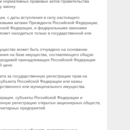
и нормативных правовых актов Правительства
 закону.
ии, с даты вступления в силу настоящего
овыми актами Президента Российской Федерации,
ской Федерации, и федеральными законами
 может
находиться только в государственной или
мущество может быть отчуждено на основании
дания на базе имущества, составляющего общую
 продажей принадлежащих Российской Федерации
й цене.
лата за государственную регистрацию прав на
субъекта Российской Федерации или казны
арственного или муниципального имущества.
дерация, субъекты Российской Федерации и
енную регистрацию открытых акционерных обществ,
унитарных предприятий.