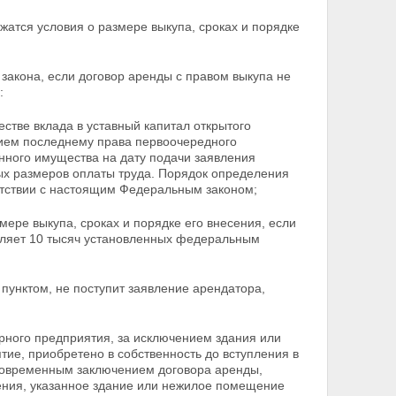
жатся условия о размере выкупа, сроках и порядке
 закона, если договор аренды с правом выкупа не
:
стве вклада в уставный капитал открытого
ием последнему права первоочередного
нного имущества на дату подачи заявления
ых размеров оплаты
труда. Порядок определения
ветствии с настоящим Федеральным законом;
мере выкупа, сроках и порядке его внесения, если
вляет 10 тысяч установленных федеральным
 пунктом, не поступит заявление арендатора,
рного предприятия, за исключением здания или
ие, приобретено в собственность до вступления в
новременным заключением договора аренды,
ения, указанное здание или нежилое помещение