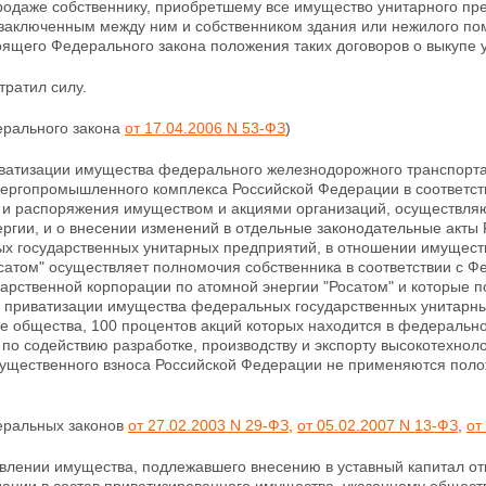
родаже собственнику,
приобретшему все имущество унитарного пред
 заключенным между ним и собственником здания или нежилого пом
тоящего Федерального закона положения
таких договоров о выкупе 
тратил силу.
ерального закона
от 17.04.2006 N 53-ФЗ
)
иватизации имущества федерального железнодорожного транспорта
нергопромышленного комплекса Российской Федерации в соответс
 и распоряжения имуществом и акциями организаций, осуществляю
ргии, и о
внесении изменений в отдельные законодательные акты 
х государственных унитарных предприятий, в отношении имуществ
сатом" осуществляет полномочия собственника в соответствии с Ф
дарственной корпорации по атомной энергии "Росатом" и которые 
и приватизации имущества
федеральных государственных унитарны
е общества, 100 процентов акций которых находится в федерально
по содействию разработке, производству и экспорту высокотехно
мущественного взноса Российской Федерации не
применяются полож
деральных законов
от 27.02.2003 N 29-ФЗ
,
от 05.02.2007 N 13-ФЗ
,
от
явлении имущества, подлежавшего внесению в уставный
капитал о