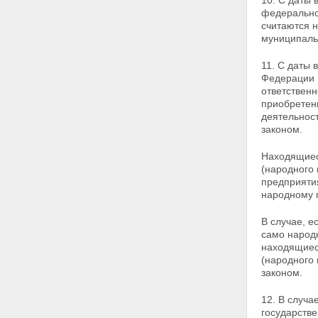
10. С даты 
Статья 15. Информационное
федерально
обеспечение приватизации
считаются 
государственного или
муниципаль
муниципального имущества
Статья 16. Документы,
представляемые покупателями
11. С даты 
государственного и
Федерации 
муниципального имущества
ответственн
Статья 17. Гарантии трудовых
приобретен
прав работников открытых
деятельност
акционерных обществ, обществ
законом.
с ограниченной
ответственностью, созданных в
Находящиес
процессе приватизации
(народного
Глава IV. СПОСОБЫ
предприяти
ПРИВАТИЗАЦИИ
народному 
ГОСУДАРСТВЕННОГО И
МУНИЦИПАЛЬНОГО
В случае, е
ИМУЩЕСТВА
само
народ
Статья 18. Продажа
находящиес
государственного или
(народного
муниципального имущества на
законом.
аукционе
Статья 19. Продажа акций
12. В случа
открытых акционерных обществ
государств