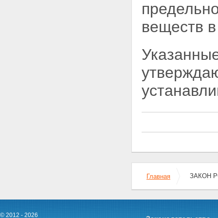
предельно
Статья 11. Обязанность
государственных органов
веществ в
учитывать предложения
общественных организаций,
трудовых коллективов и
Указанные
граждан по охране
атмосферного воздуха
утвержда
Раздел II. МЕРЫ ОХРАНЫ
АТМОСФЕРНОГО ВОЗДУХА
устанавл
Статья 12. Нормативы
предельно допустимых
концентраций загрязняющих
веществ в атмосферном
воздухе и уровней вредных
физических воздействий на
него
Статья 13. Нормативы
предельно допустимых
выбросов загрязняющих
веществ в атмосферный воздух
ЗАКОН РС
Главная
и вредных физических
воздействий на него
Статья 14. Регулирование
вредных воздействий на
© 2012 - 2026