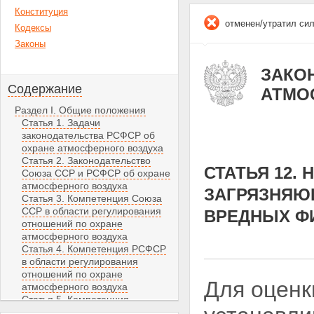
Конституция
отменен/утратил си
Кодексы
Законы
ЗАКОН
Содержание
АТМО
Раздел I. Общие положения
Статья 1. Задачи
законодательства РСФСР об
охране атмосферного воздуха
Статья 2. Законодательство
СТАТЬЯ 12
Союза ССР и РСФСР об охране
атмосферного воздуха
ЗАГРЯЗНЯЮ
Статья 3. Компетенция Союза
ССР в области регулирования
ВРЕДНЫХ Ф
отношений по охране
атмосферного воздуха
Статья 4. Компетенция РСФСР
в области регулирования
отношений по охране
Для оценк
атмосферного воздуха
Статья 5. Компетенция
автономных советских