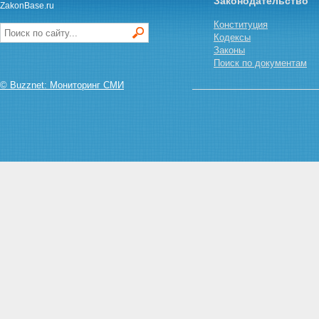
атмосферный воздух при
Законодательство
ZakonBase.ru
отсутствии нормативов
Конституция
Статья 15. Регулирование
Кодексы
выбросов загрязняющих
Законы
веществ в атмосферу
Поиск по документам
стационарными источниками
загрязнения
© Buzznet: Мониторинг СМИ
Статья 16. Мероприятия по
регулированию выбросов
загрязняющих веществ в
атмосферу стационарными
источниками загрязнения
Статья 17. Осуществление мер
по охране атмосферного
воздуха при аварийной
ситуации
Статья 18. Мероприятия по
снижению выбросов
загрязняющих веществ в
атмосферу стационарными
источниками загрязнения в
связи с ожидаемыми
неблагоприятными
метеорологическими
условиями