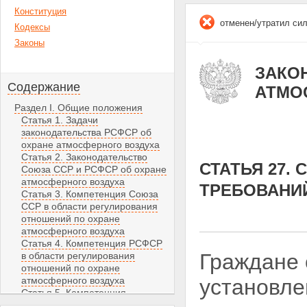
Конституция
отменен/утратил си
Кодексы
Законы
ЗАКОН
Содержание
АТМО
Раздел I. Общие положения
Статья 1. Задачи
законодательства РСФСР об
охране атмосферного воздуха
Статья 2. Законодательство
СТАТЬЯ 27.
Союза ССР и РСФСР об охране
атмосферного воздуха
ТРЕБОВАНИ
Статья 3. Компетенция Союза
ССР в области регулирования
отношений по охране
атмосферного воздуха
Статья 4. Компетенция РСФСР
Граждане 
в области регулирования
отношений по охране
атмосферного воздуха
установле
Статья 5. Компетенция
автономных советских