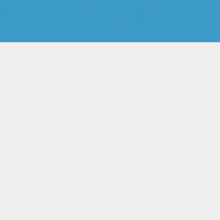
Статья 11. Обязанность
государственных органов
учитывать предложения
общественных организаций,
трудовых коллективов и
граждан по охране
атмосферного воздуха
Раздел II. МЕРЫ ОХРАНЫ
АТМОСФЕРНОГО ВОЗДУХА
Статья 12. Нормативы
предельно допустимых
концентраций загрязняющих
веществ в атмосферном
воздухе и уровней вредных
физических воздействий на
него
Статья 13. Нормативы
предельно допустимых
выбросов загрязняющих
веществ в атмосферный воздух
и вредных физических
воздействий на него
Статья 14. Регулирование
вредных воздействий на