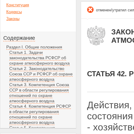
Конституция
отменен/утратил си
Кодексы
Законы
ЗАКОН
Содержание
АТМО
Раздел I. Общие положения
Статья 1. Задачи
законодательства РСФСР об
охране атмосферного воздуха
Статья 2. Законодательство
СТАТЬЯ 42.
Союза ССР и РСФСР об охране
атмосферного воздуха
Статья 3. Компетенция Союза
ССР в области регулирования
отношений по охране
атмосферного воздуха
Действия,
Статья 4. Компетенция РСФСР
в области регулирования
состояния
отношений по охране
атмосферного воздуха
- хозяйст
Статья 5. Компетенция
автономных советских