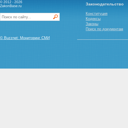
© 2012 - 2026
Законодательство
Статья 11. Обязанность
ZakonBase.ru
государственных органов
Конституция
учитывать предложения
Кодексы
общественных организаций,
Законы
трудовых коллективов и
Поиск по документам
граждан по охране
атмосферного воздуха
© Buzznet: Мониторинг СМИ
Раздел II. МЕРЫ ОХРАНЫ
АТМОСФЕРНОГО ВОЗДУХА
Статья 12. Нормативы
предельно допустимых
концентраций загрязняющих
веществ в атмосферном
воздухе и уровней вредных
физических воздействий на
него
Статья 13. Нормативы
предельно допустимых
выбросов загрязняющих
веществ в атмосферный воздух
и вредных физических
воздействий на него
Статья 14. Регулирование
вредных воздействий на