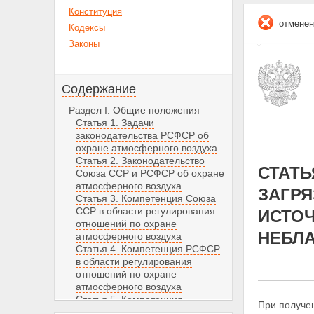
Конституция
отменен
Кодексы
Законы
Содержание
Раздел I. Общие положения
Статья 1. Задачи
законодательства РСФСР об
охране атмосферного воздуха
Статья 2. Законодательство
СТАТЬ
Союза ССР и РСФСР об охране
атмосферного воздуха
ЗАГР
Статья 3. Компетенция Союза
ССР в области регулирования
ИСТОЧ
отношений по охране
НЕБЛ
атмосферного воздуха
Статья 4. Компетенция РСФСР
в области регулирования
отношений по охране
атмосферного воздуха
Статья 5. Компетенция
При получе
автономных советских