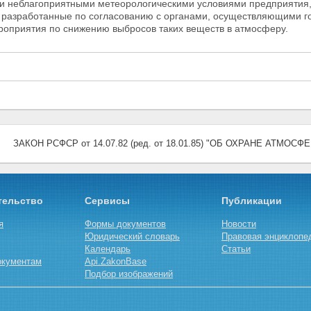
 неблагоприятными метеорологическими условиями предприятия, 
 разработанные по согласованию с органами, осуществляющими
г
ероприятия по снижению выбросов таких веществ в атмосферу.
ЗАКОН РСФСР от 14.07.82 (ред. от 18.01.85) "ОБ ОХРАНЕ АТМОС
тельство
Сервисы
Публикации
я
Формы документов
Новости
Юридический словарь
Правовая энциклопе
Календарь
Статьи
окументам
Api.ZakonBase
Подбор изображений