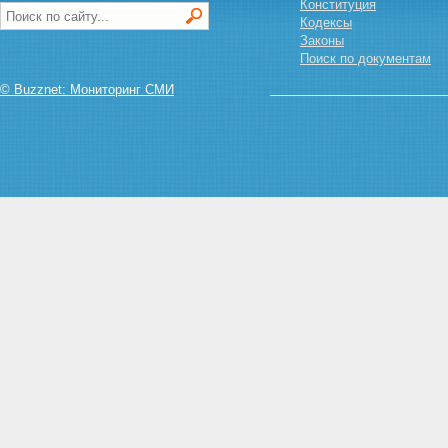
Конституция
Статья 11. Обязанность
Кодексы
государственных органов
Законы
учитывать предложения
Поиск по документам
общественных организаций,
трудовых коллективов и
© Buzznet: Мониторинг СМИ
граждан по охране
атмосферного воздуха
Раздел II. МЕРЫ ОХРАНЫ
АТМОСФЕРНОГО ВОЗДУХА
Статья 12. Нормативы
предельно допустимых
концентраций загрязняющих
веществ в атмосферном
воздухе и уровней вредных
физических воздействий на
него
Статья 13. Нормативы
предельно допустимых
выбросов загрязняющих
веществ в атмосферный воздух
и вредных физических
воздействий на него
Статья 14. Регулирование
вредных воздействий на