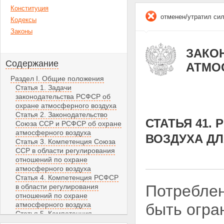
Конституция
отменен/утратил си
Кодексы
Законы
ЗАКОН
Содержание
АТМО
Раздел I. Общие положения
Статья 1. Задачи
законодательства РСФСР об
охране атмосферного воздуха
Статья 2. Законодательство
СТАТЬЯ 41.
Союза ССР и РСФСР об охране
атмосферного воздуха
ВОЗДУХА Д
Статья 3. Компетенция Союза
ССР в области регулирования
отношений по охране
атмосферного воздуха
Статья 4. Компетенция РСФСР
Потреблен
в области регулирования
отношений по охране
атмосферного воздуха
быть огра
Статья 5. Компетенция
автономных советских